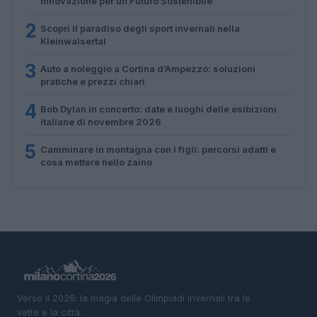
Innovazione per un Futuro Sostenibile
2
Scopri il paradiso degli sport invernali nella
Kleinwalsertal
3
Auto a noleggio a Cortina d’Ampezzo: soluzioni
pratiche e prezzi chiari
4
Bob Dylan in concerto: date e luoghi delle esibizioni
italiane di novembre 2026
5
Camminare in montagna con i figli: percorsi adatti e
cosa mettere nello zaino
Verso il 2026: la magia delle Olimpiadi invernali tra le
vette e la città.