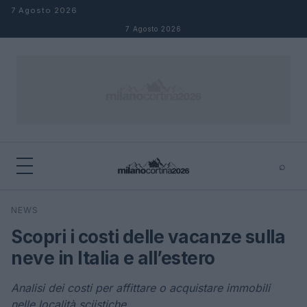
Salta al contenuto
7 Agosto 2026
7 Agosto 2026
⌕
×
⌕
NEWS
Cerca
Scopri i costi delle vacanze sulla
neve in Italia e all’estero
Analisi dei costi per affittare o acquistare immobili
nelle località sciistiche