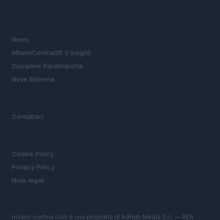
SEZIONI
News
MIlanoCortina26 (i luoghi)
Discipline Paralimpiche
Neve Estrema
MAGAZINE
Contattaci
LEGALE
Cookie Policy
Privacy Policy
Note legali
milano-cortina.com è una proprietà di AdHub Media S.r.l. — REA