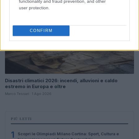
functionality and fraud prevention, and other
user protection.
CONFIRM
Disastri climatici 2026: incendi, alluvioni e caldo
estremo in Europa e oltre
Marco Tessari · 1 Ago 2026
PIÙ LETTI
1
Scopri le Olimpiadi Milano Cortina: Sport, Cultura e