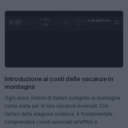
0:28 /
Ad
hub
Media
POWERED
1
/
4
1:50
BY
Introduzione ai costi delle vacanze in
montagna
Ogni anno, milioni di italiani scelgono la montagna
come meta per le loro vacanze invernali. Con
l’arrivo della stagione sciistica, è fondamentale
comprendere i costi associati all’affitto e