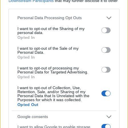
Downstream Participants
that may further disclose it to other
third parties.
Please note that this website/app uses one or more Google
Personal Data Processing Opt Outs
services and may gather and store information including but
Continua a leggere
not limited to your visit or usage behaviour. You may click to
I want to opt-out of the Sharing of my
personal data.
grant or deny consent to Google and its third-party tags to
Opted In
use your data for below specified purposes in below Google
NEWS
consent section.
I want to opt-out of the Sale of my
Personal Data.
Opted In
I want to opt-out of processing my
Personal Data for Targeted Advertising.
Opted In
I want to opt-out of Collection, Use,
Retention, Sale, and/or Sharing of my
Personal Data that Is Unrelated with the
Purposes for which it was collected.
Opted Out
Google consents
Don Antonio Mazzi: l’ultimo saluto a Milano tra
emozioni e canti
I want to allow Google to enable storage