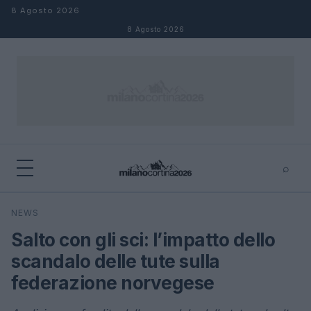
Salta al contenuto
8 Agosto 2026
8 Agosto 2026
⌕
×
⌕
NEWS
Cerca
Salto con gli sci: l’impatto dello
scandalo delle tute sulla
federazione norvegese