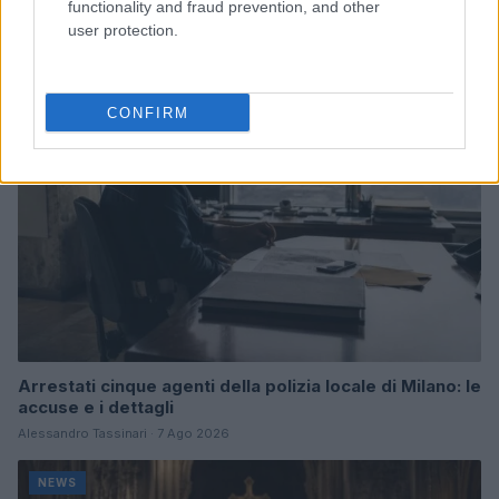
e performance
functionality and fraud prevention, and other
Marco Tessari · 8 Ago 2026
user protection.
NEWS
CONFIRM
Arrestati cinque agenti della polizia locale di Milano: le
accuse e i dettagli
Alessandro Tassinari · 7 Ago 2026
NEWS