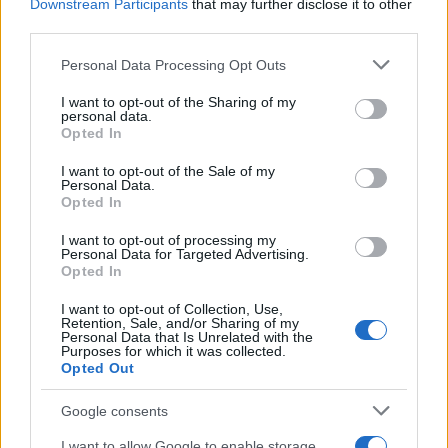
Downstream Participants
that may further disclose it to other
AUTORE
third parties.
AiAdhubMedia
Please note that this website/app uses one or more Google
Personal Data Processing Opt Outs
services and may gather and store information including but
not limited to your visit or usage behaviour. You may click to
I want to opt-out of the Sharing of my
personal data.
grant or deny consent to Google and its third-party tags to
Opted In
use your data for below specified purposes in below Google
consent section.
I want to opt-out of the Sale of my
Personal Data.
Opted In
I want to opt-out of processing my
Personal Data for Targeted Advertising.
Opted In
I want to opt-out of Collection, Use,
Retention, Sale, and/or Sharing of my
Personal Data that Is Unrelated with the
Purposes for which it was collected.
Opted Out
Google consents
I want to allow Google to enable storage