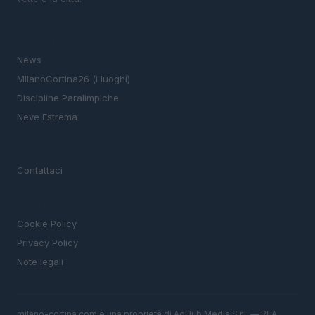
SEZIONI
News
MIlanoCortina26 (i luoghi)
Discipline Paralimpiche
Neve Estrema
MAGAZINE
Contattaci
LEGALE
Cookie Policy
Privacy Policy
Note legali
milano-cortina.com è una proprietà di AdHub Media S.r.l. — REA