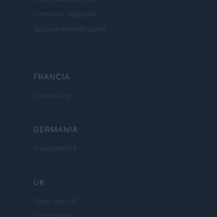
Cineverse Magazine
SecondHomeMagazine
FRANCIA
InvestirMag
GERMANIA
Investieren24
UK
News Hub UK
Lgbtq News