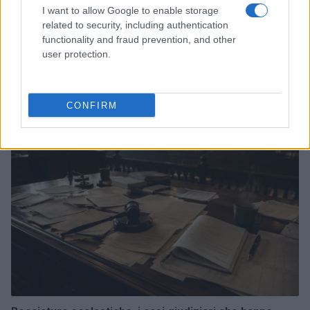
I want to allow Google to enable storage
related to security, including authentication
functionality and fraud prevention, and other
user protection.
Don Antonio Mazzi: l’ultimo saluto a Milano tra
emozioni e canti
Marco Tessari · 3 Ago 2026
CONFIRM
NEWS