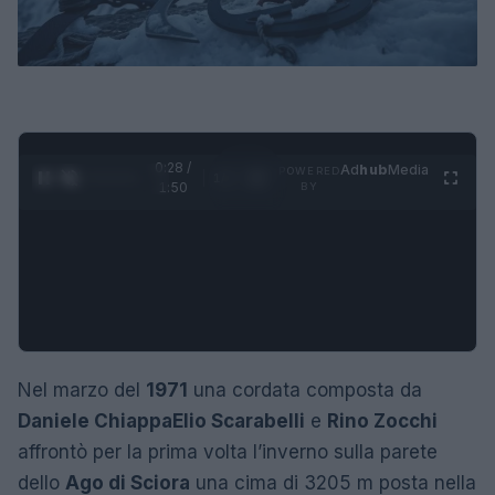
0:29 /
Ad
hub
Media
POWERED
1
/
4
1:50
BY
Nel marzo del
1971
una cordata composta da
Daniele Chiappa
Elio Scarabelli
e
Rino Zocchi
affrontò per la prima volta l’inverno sulla parete
dello
Ago di Sciora
una cima di 3205 m posta nella