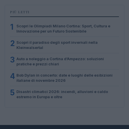
PIÙ LETTI
1
Scopri le Olimpiadi Milano Cortina: Sport, Cultura e
Innovazione per un Futuro Sostenibile
2
Scopri il paradiso degli sport invernali nella
Kleinwalsertal
3
Auto a noleggio a Cortina d’Ampezzo: soluzioni
pratiche e prezzi chiari
4
Bob Dylan in concerto: date e luoghi delle esibizioni
italiane di novembre 2026
5
Disastri climatici 2026: incendi, alluvioni e caldo
estremo in Europa e oltre