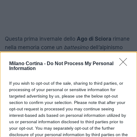
Questa prima invernale dello
Ago di Sciora
rimane
nella memoria come un
battesimo
dell’alpinismo
invernale per Chiappa e come testimonianza delle
Milano Cortina -
Do Not Process My Personal
capacità e dell’intesa tra i tre alpinisti. L’impresa è
Information
collocata nella cronologia delle prime invernali della
Val Bondasca
e sottolinea l’importanza di
If you wish to opt-out of the sale, sharing to third parties, or
preparazione,
processing of your personal or sensitive information for
attrezzatura
e collaborazione in
targeted advertising by us, please use the below opt-out
condizioni estreme.
section to confirm your selection. Please note that after your
opt-out request is processed you may continue seeing
interest-based ads based on personal information utilized by
us or personal information disclosed to third parties prior to
AUTORE
your opt-out. You may separately opt-out of the further
Marco Tessari
disclosure of your personal information by third parties on the