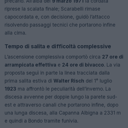
precario. All’alba del
9 marzo 1971
la cordata
riprese la scalata finale; Scarabelli rimase
capocordata e, con decisione, guidò l’attacco
risolvendo passaggi tecnici che portarono infine
alla cima.
Tempo di salita e difficoltà complessive
L’ascensione complessiva comportò circa
27 ore di
arrampicata effettiva
e
24 ore di bivacco
. La via
proposta seguì in parte la linea tracciata dalla
prima salita estiva di
Walter Risch
del 1° luglio
1923
ma affrontò le peculiarità dell’inverno. La
discesa avvenne per doppie lungo la parete sud-
est e attraverso canali che portarono infine, dopo
una lunga discesa, alla Capanna Albigna a 2331 m
e quindi a Bondo tramite funivia.