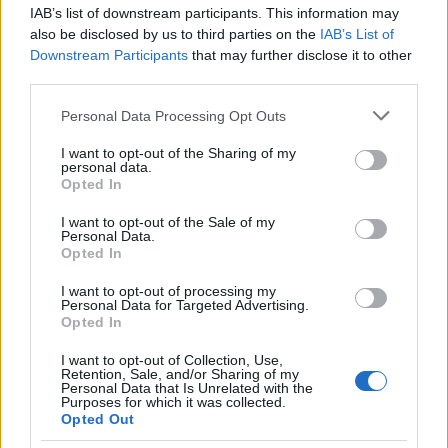
Marco Tessari, giornalista trentino
IAB’s list of downstream participants. This information may
specializzato in sport invernali e montagna,
also be disclosed by us to third parties on the
IAB’s List of
segue da anni Coppa del Mondo di sci,
Downstream Participants
that may further disclose it to other
Olimpiadi invernali e alpinismo; racconta gare,
third parties.
atleti e cultura della montagna con
Please note that this website/app uses one or more Google
competenza tecnica e passione per le terre
Personal Data Processing Opt Outs
services and may gather and store information including but
alte.
not limited to your visit or usage behaviour. You may click to
I want to opt-out of the Sharing of my
personal data.
grant or deny consent to Google and its third-party tags to
Opted In
use your data for below specified purposes in below Google
consent section.
I want to opt-out of the Sale of my
Personal Data.
Opted In
I want to opt-out of processing my
Personal Data for Targeted Advertising.
Opted In
I want to opt-out of Collection, Use,
Retention, Sale, and/or Sharing of my
Personal Data that Is Unrelated with the
Purposes for which it was collected.
Opted Out