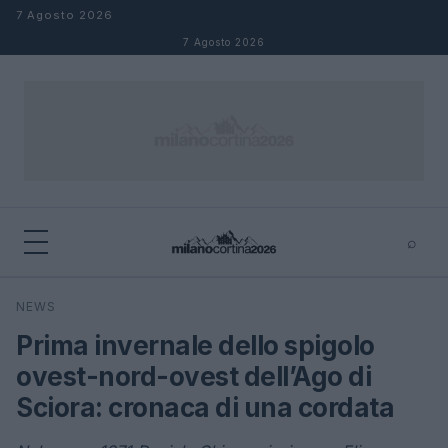
Salta al contenuto
7 Agosto 2026
7 Agosto 2026
⌕
×
⌕
NEWS
Cerca
Prima invernale dello spigolo
ovest-nord-ovest dell’Ago di
Sciora: cronaca di una cordata