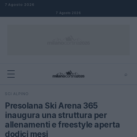
Salta al contenuto
7 Agosto 2026
7 Agosto 2026
⌕
×
⌕
SCI ALPINO
Cerca
Presolana Ski Arena 365
inaugura una struttura per
allenamenti e freestyle aperta
dodici mesi