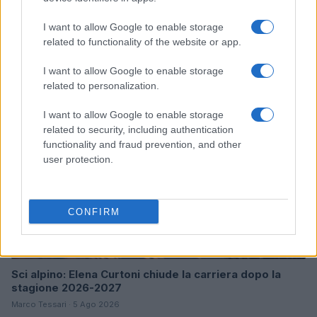
I want to allow Google to enable storage
Continua a leggere
related to functionality of the website or app.
I want to allow Google to enable storage
SCI ALPINO
related to personalization.
I want to allow Google to enable storage
related to security, including authentication
functionality and fraud prevention, and other
user protection.
CONFIRM
Sci alpino: Elena Curtoni chiude la carriera dopo la
stagione 2026-2027
Marco Tessari · 5 Ago 2026