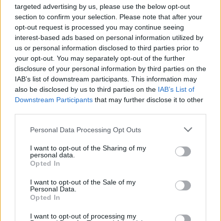
targeted advertising by us, please use the below opt-out
section to confirm your selection. Please note that after your
L’inaugurazione del 14 giugno 2026 ha messo in
opt-out request is processed you may continue seeing
mostra non solo l’impianto, ma anche la rete di
interest-based ads based on personal information utilized by
persone e progetti pronta a sfruttarne le
us or personal information disclosed to third parties prior to
your opt-out. You may separately opt-out of the further
potenzialità per fare della valle un punto di
disclosure of your personal information by third parties on the
riferimento per lo sport invernale, anche fuori
IAB’s list of downstream participants. This information may
stagione.
also be disclosed by us to third parties on the
IAB’s List of
Downstream Participants
that may further disclose it to other
third parties.
Please note that this website/app uses one or more Google
Personal Data Processing Opt Outs
AUTORE
services and may gather and store information including but
Marco Tessari
not limited to your visit or usage behaviour. You may click to
I want to opt-out of the Sharing of my
Marco Tessari, giornalista trentino
personal data.
grant or deny consent to Google and its third-party tags to
Opted In
specializzato in sport invernali e montagna,
use your data for below specified purposes in below Google
segue da anni Coppa del Mondo di sci,
consent section.
I want to opt-out of the Sale of my
Olimpiadi invernali e alpinismo; racconta gare,
Personal Data.
atleti e cultura della montagna con
Opted In
competenza tecnica e passione per le terre
I want to opt-out of processing my
alte.