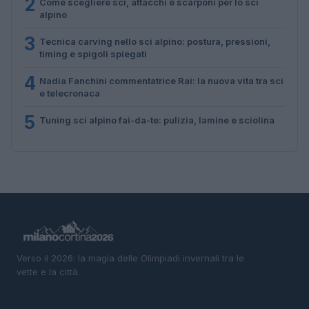
2
Come scegliere sci, attacchi e scarponi per lo sci
alpino
3
Tecnica carving nello sci alpino: postura, pressioni,
timing e spigoli spiegati
4
Nadia Fanchini commentatrice Rai: la nuova vita tra sci
e telecronaca
5
Tuning sci alpino fai-da-te: pulizia, lamine e sciolina
Verso il 2026: la magia delle Olimpiadi invernali tra le
vette e la città.