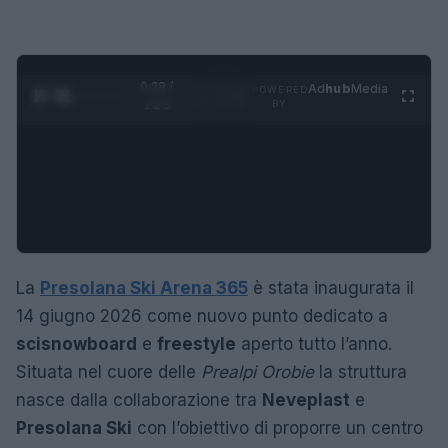
0:29 /
Ad
hub
Media
POWERED
1
/
4
1:23
BY
La
Presolana Ski Arena 365
è stata inaugurata il
14 giugno 2026 come nuovo punto dedicato a
sci
snowboard
e
freestyle
aperto tutto l’anno.
Situata nel cuore delle
Prealpi Orobie
la struttura
nasce dalla collaborazione tra
Neveplast
e
Presolana Ski
con l’obiettivo di proporre un centro