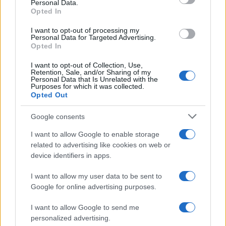
Personal Data.
Opted In
I want to opt-out of processing my
BlinkFestivalen 2026: i campioni dello sci di fondo e
Personal Data for Targeted Advertising.
biathlon in gara dal 5 al 8 agosto
Opted In
Marco Tessari · 4 Ago 2026
I want to opt-out of Collection, Use,
Retention, Sale, and/or Sharing of my
Personal Data that Is Unrelated with the
SCI DI FONDO
Purposes for which it was collected.
Opted Out
Google consents
I want to allow Google to enable storage
related to advertising like cookies on web or
device identifiers in apps.
I want to allow my user data to be sent to
Google for online advertising purposes.
I want to allow Google to send me
personalized advertising.
Tecnica classica sci di fondo: assetto, spinta,