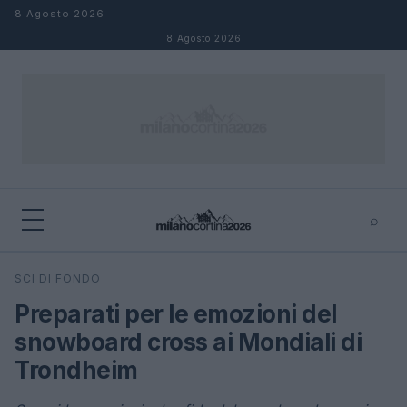
Salta al contenuto
8 Agosto 2026
8 Agosto 2026
⌕
×
⌕
SCI DI FONDO
Cerca
Preparati per le emozioni del
snowboard cross ai Mondiali di
Trondheim