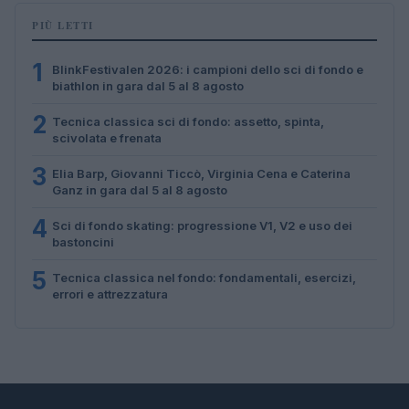
PIÙ LETTI
1
BlinkFestivalen 2026: i campioni dello sci di fondo e
biathlon in gara dal 5 al 8 agosto
2
Tecnica classica sci di fondo: assetto, spinta,
scivolata e frenata
3
Elia Barp, Giovanni Ticcò, Virginia Cena e Caterina
Ganz in gara dal 5 al 8 agosto
4
Sci di fondo skating: progressione V1, V2 e uso dei
bastoncini
5
Tecnica classica nel fondo: fondamentali, esercizi,
errori e attrezzatura