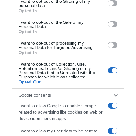
not limited to your visit or usage behaviour. You may click to
I want to opt-out of the Sharing of my
personal data.
grant or deny consent to Google and its third-party tags to
Opted In
use your data for below specified purposes in below Google
consent section.
I want to opt-out of the Sale of my
Personal Data.
Opted In
I want to opt-out of processing my
Personal Data for Targeted Advertising.
Opted In
I want to opt-out of Collection, Use,
Retention, Sale, and/or Sharing of my
Personal Data that Is Unrelated with the
Purposes for which it was collected.
Opted Out
Google consents
Continua a leggere
I want to allow Google to enable storage
related to advertising like cookies on web or
device identifiers in apps.
NEWS
I want to allow my user data to be sent to