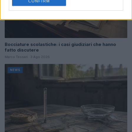
CONFIRM
Bocciature scolastiche: i casi giudiziari che hanno
fatto discutere
Marco Tessari · 3 Ago 2026
NEWS