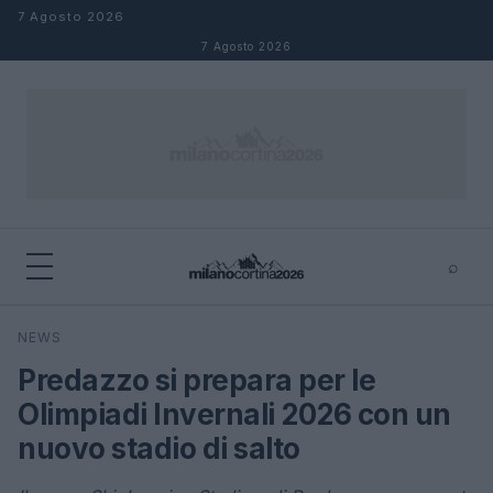
Salta al contenuto
7 Agosto 2026
7 Agosto 2026
⌕
×
⌕
NEWS
Cerca
Predazzo si prepara per le
Olimpiadi Invernali 2026 con un
nuovo stadio di salto