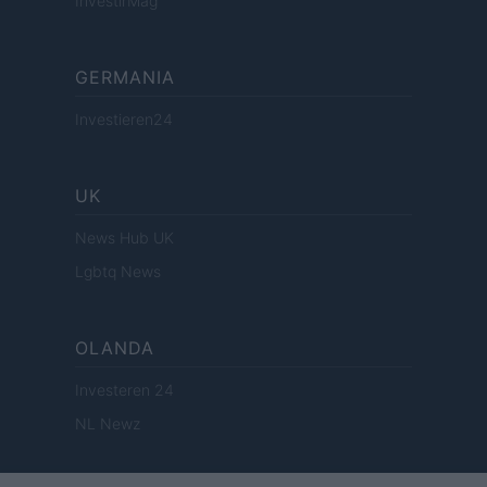
InvestirMag
GERMANIA
Investieren24
UK
News Hub UK
Lgbtq News
OLANDA
Investeren 24
NL Newz