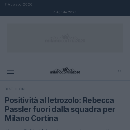
Salta al contenuto
7 Agosto 2026
7 Agosto 2026
⌕
×
⌕
BIATHLON
Cerca
Positività al letrozolo: Rebecca
Passler fuori dalla squadra per
Milano Cortina