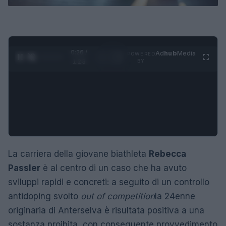
0:27 /
Ad
hub
Media
POWERED
1
/
4
1:23
BY
La carriera della giovane biathleta
Rebecca
Passler
è al centro di un caso che ha avuto
sviluppi rapidi e concreti: a seguito di un controllo
antidoping svolto
out of competition
la 24enne
originaria di Anterselva è risultata positiva a una
sostanza proibita, con conseguente provvedimento