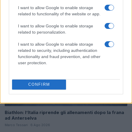
I want to allow Google to enable storage
Continua a leggere
related to functionality of the website or app.
I want to allow Google to enable storage
BIATHLON
related to personalization.
I want to allow Google to enable storage
related to security, including authentication
functionality and fraud prevention, and other
user protection.
CONFIRM
Biathlon: l’Italia riprende gli allenamenti dopo la frana
ad Anterselva
Marco Tessari · 6 Ago 2026