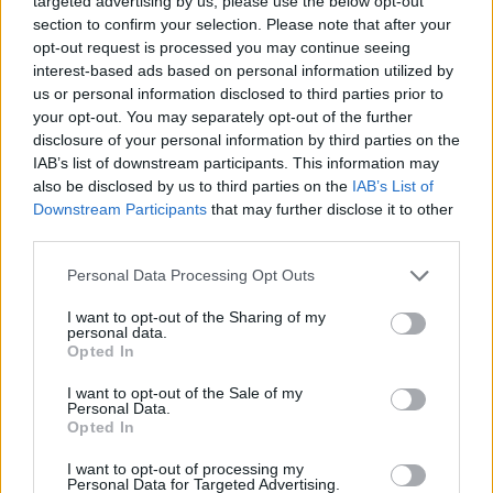
targeted advertising by us, please use the below opt-out
section to confirm your selection. Please note that after your
In parallelo, le autorità antidoping e la federazione
opt-out request is processed you may continue seeing
continueranno a mantenere le procedure
interest-based ads based on personal information utilized by
us or personal information disclosed to third parties prior to
istituzionali previste per i casi di positività, con
your opt-out. You may separately opt-out of the further
l’obiettivo dichiarato di garantire trasparenza e
disclosure of your personal information by third parties on the
rispetto delle regole per tutti gli atleti coinvolti nella
IAB’s list of downstream participants. This information may
also be disclosed by us to third parties on the
IAB’s List of
pratica sportiva.
Downstream Participants
that may further disclose it to other
third parties.
Please note that this website/app uses one or more Google
Personal Data Processing Opt Outs
AUTORE
services and may gather and store information including but
Marco Tessari
not limited to your visit or usage behaviour. You may click to
I want to opt-out of the Sharing of my
personal data.
Marco Tessari, giornalista trentino
grant or deny consent to Google and its third-party tags to
Opted In
specializzato in sport invernali e montagna,
use your data for below specified purposes in below Google
segue da anni Coppa del Mondo di sci,
consent section.
I want to opt-out of the Sale of my
Olimpiadi invernali e alpinismo; racconta gare,
Personal Data.
Opted In
atleti e cultura della montagna con
competenza tecnica e passione per le terre
I want to opt-out of processing my
alte.
Personal Data for Targeted Advertising.