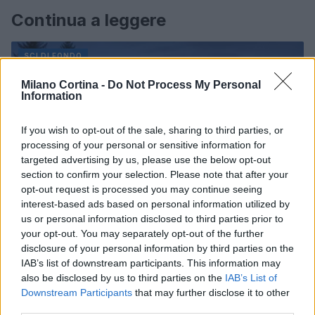
Continua a leggere
SCI DI FONDO
Milano Cortina -
Do Not Process My Personal
Information
If you wish to opt-out of the sale, sharing to third parties, or
processing of your personal or sensitive information for
targeted advertising by us, please use the below opt-out
section to confirm your selection. Please note that after your
opt-out request is processed you may continue seeing
interest-based ads based on personal information utilized by
us or personal information disclosed to third parties prior to
your opt-out. You may separately opt-out of the further
disclosure of your personal information by third parties on the
Lorenzina Guala, campionessa di sci di fondo, lascia
IAB’s list of downstream participants. This information may
un’eredità indelebile
also be disclosed by us to third parties on the
IAB’s List of
Marco Tessari · 10 Ago 2026
Downstream Participants
that may further disclose it to other
third parties.
SCI DI FONDO