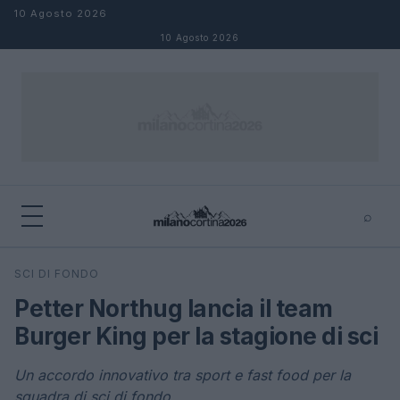
Salta al contenuto
10 Agosto 2026
10 Agosto 2026
⌕
×
⌕
SCI DI FONDO
Cerca
Petter Northug lancia il team
Burger King per la stagione di sci
Un accordo innovativo tra sport e fast food per la
squadra di sci di fondo