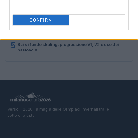
3
Tecnica classica sci di fondo: assetto, spinta,
scivolata e frenata
CONFIRM
4
Elia Barp, Giovanni Ticcò, Virginia Cena e Caterina
Ganz in gara dal 5 al 8 agosto
5
Sci di fondo skating: progressione V1, V2 e uso dei
bastoncini
Verso il 2026: la magia delle Olimpiadi invernali tra le
vette e la città.
SEZIONI