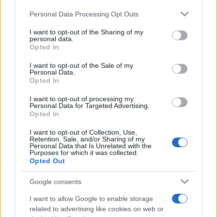
Please note that this website/app uses one or more Google
Personal Data Processing Opt Outs
services and may gather and store information including but
not limited to your visit or usage behaviour. You may click to
I want to opt-out of the Sharing of my
personal data.
grant or deny consent to Google and its third-party tags to
Opted In
use your data for below specified purposes in below Google
consent section.
I want to opt-out of the Sale of my
Personal Data.
Opted In
I want to opt-out of processing my
Personal Data for Targeted Advertising.
Opted In
I want to opt-out of Collection, Use,
BlinkFestivalen 2026: i campioni dello sci di fondo e
Retention, Sale, and/or Sharing of my
biathlon in gara dal 5 al 8 agosto
Personal Data that Is Unrelated with the
Purposes for which it was collected.
Marco Tessari · 4 Ago 2026
Opted Out
SCI DI FONDO
Google consents
I want to allow Google to enable storage
related to advertising like cookies on web or