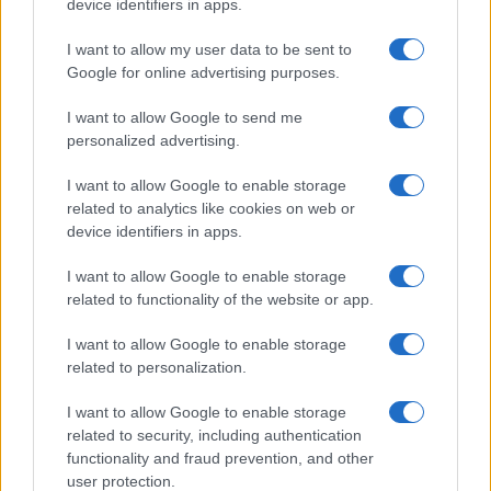
device identifiers in apps.
I want to allow my user data to be sent to
Google for online advertising purposes.
I want to allow Google to send me
personalized advertising.
I want to allow Google to enable storage
related to analytics like cookies on web or
Tecnica classica sci di fondo: assetto, spinta,
scivolata e frenata
device identifiers in apps.
Marco Tessari · 4 Ago 2026
I want to allow Google to enable storage
related to functionality of the website or app.
I want to allow Google to enable storage
PIÙ LETTI
related to personalization.
1
Lorenzina Guala, campionessa di sci di fondo, lascia
I want to allow Google to enable storage
un’eredità indelebile
related to security, including authentication
2
functionality and fraud prevention, and other
BlinkFestivalen 2026: i campioni dello sci di fondo e
biathlon in gara dal 5 al 8 agosto
user protection.