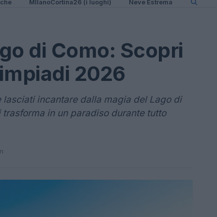
iche
MIlanoCortina26 (i luoghi)
Neve Estrema
ago di Como: Scopri
Olimpiadi 2026
 e lasciati incantare dalla magia del Lago di
 trasforma in un paradiso durante tutto
in