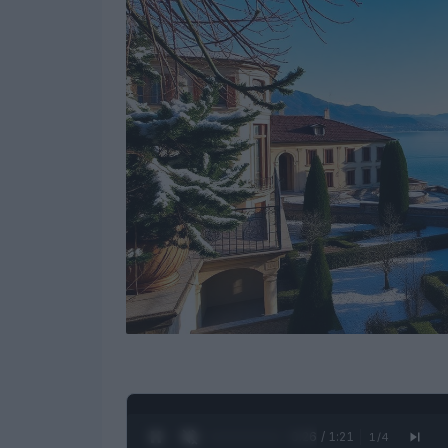
0:27 / 1:21
1
/
4