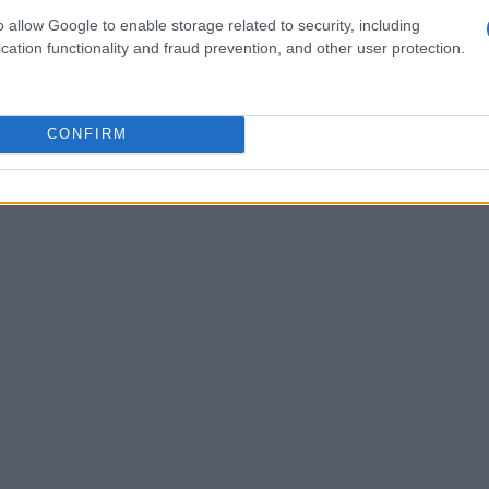
ccontano storie di un passato glorioso. Nel 1958,
o allow Google to enable storage related to security, including
 del
Gruppo LarioHotels
, che ha trasformato la
cation functionality and fraud prevention, and other user protection.
e affacciate sul lago.
CONFIRM