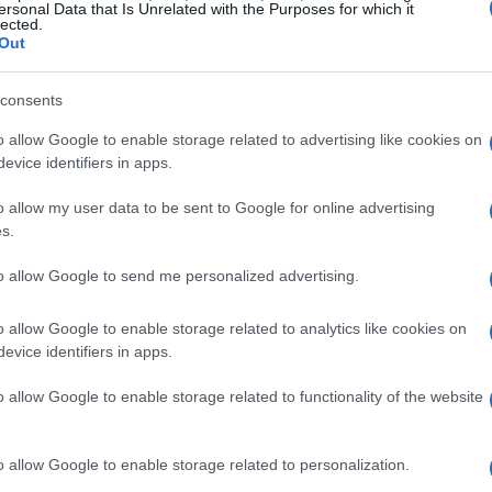
 la tranquillità e i colori tenui dell’inverno,
ersonal Data that Is Unrelated with the Purposes for which it
lected.
Out
consents
o allow Google to enable storage related to advertising like cookies on
aperta durante gennaio e febbraio è parte di una
evice identifiers in apps.
a in vista delle Olimpiadi. Gli ospiti possono
o allow my user data to be sent to Google for online advertising
orando un
lago sereno
e meno affollato, ideale
s.
quotidiana. L’hotel si propone come base per chi
 offrendo un contesto unico e affascinante.
to allow Google to send me personalized advertising.
o allow Google to enable storage related to analytics like cookies on
ori
evice identifiers in apps.
e risale al 1859, quando fu costruita dal marchese
o allow Google to enable storage related to functionality of the website
figlia, sposa di Giuseppe Garibaldi. Questa
duta al marchese Flori, conserva ancora elementi
o allow Google to enable storage related to personalization.