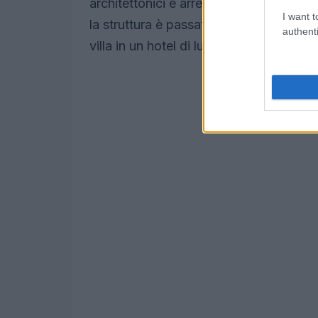
architettonici e arredi originali che ra
I want t
la struttura è passata sotto la gestione
authenti
villa in un hotel di lusso, con 53 camer