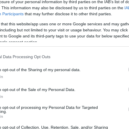
losure of your personal information by third parties on the IAB’s list of
. This information may also be disclosed by us to third parties on the
IA
Participants
that may further disclose it to other third parties.
 that this website/app uses one or more Google services and may gath
including but not limited to your visit or usage behaviour. You may click 
 to Google and its third-party tags to use your data for below specifi
ogle consent section.
l Data Processing Opt Outs
o opt-out of the Sharing of my personal data.
In
pitalità
o opt-out of the Sale of my Personal Data.
obbio, l’hotel Villa Flori, una storica residenza
In
e durante i mesi invernali. Questo approccio
to opt-out of processing my Personal Data for Targeted
ing.
ignificativo nella gestione dell’ospitalità nella
In
o possa essere goduto in ogni stagione. In
o opt-out of Collection, Use, Retention, Sale, and/or Sharing