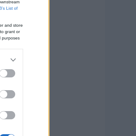
 downstream
B’s List of
er and store
to grant or
ed purposes