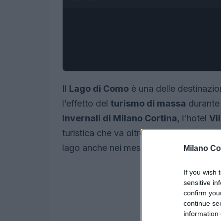
Il
Lago di Como
è una delle destinazion
l’effetto del
turismo di massa
durante 
Invernali di Milano Cortina
, l’hotel
Vil
turistica che va oltre la mera stagionalit
lago anche nei mesi più freddi.
Milano Co
If you wish 
sensitive in
confirm you
continue se
information 