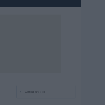
⌕
Cerca