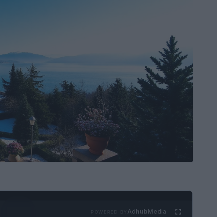
Ad
hub
Media
POWERED BY