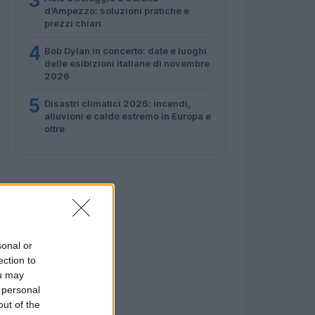
3
d’Ampezzo: soluzioni pratiche e
prezzi chiari
4
Bob Dylan in concerto: date e luoghi
delle esibizioni italiane di novembre
2026
5
Disastri climatici 2026: incendi,
alluvioni e caldo estremo in Europa e
oltre
sonal or
ection to
ou may
 personal
out of the