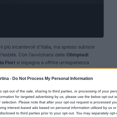
i più incantevoli d’Italia, ma spesso subisce
l’estate. Con l’avvicinarsi delle
Olimpiadi
la Flori
si impegna a offrire un’esperienza
à, invitando i visitatori a scoprire la bellezza del
rtina -
Do Not Process My Personal Information
to opt-out of the sale, sharing to third parties, or processing of your per
formation for targeted advertising by us, please use the below opt-out s
r selection. Please note that after your opt-out request is processed y
eing interest-based ads based on personal information utilized by us or
disclosed to third parties prior to your opt-out. You may separately opt-