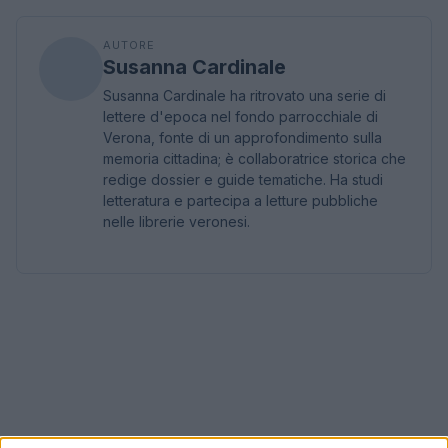
AUTORE
Susanna Cardinale
Susanna Cardinale ha ritrovato una serie di
lettere d'epoca nel fondo parrocchiale di
Verona, fonte di un approfondimento sulla
memoria cittadina; è collaboratrice storica che
redige dossier e guide tematiche. Ha studi
letteratura e partecipa a letture pubbliche
nelle librerie veronesi.