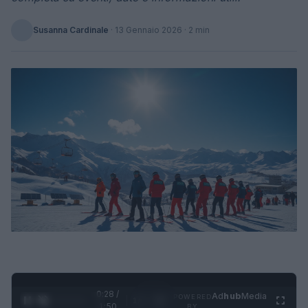
Susanna Cardinale
·
13 Gennaio 2026
· 2 min
0:28 /
Ad
hub
Media
POWERED
1
/
4
1:50
BY