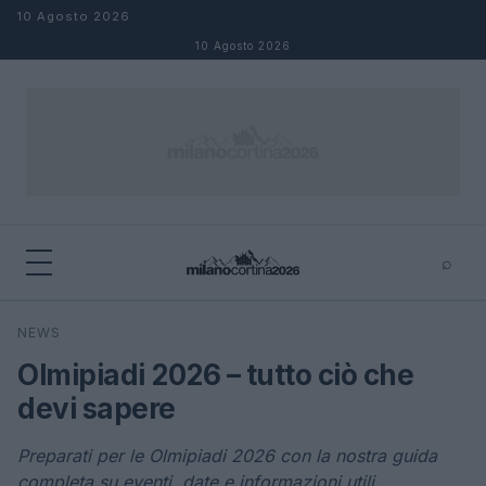
Salta al contenuto
10 Agosto 2026
10 Agosto 2026
⌕
×
⌕
NEWS
Cerca
Olmipiadi 2026 – tutto ciò che
devi sapere
Preparati per le Olmipiadi 2026 con la nostra guida
completa su eventi, date e informazioni utili.