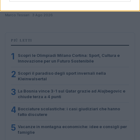
Don Antonio Mazzi: l’ultimo saluto a Milano tra
emozioni e canti
Marco Tessari · 3 Ago 2026
PIÙ LETTI
1
Scopri le Olimpiadi Milano Cortina: Sport, Cultura e
Innovazione per un Futuro Sostenibile
2
Scopri il paradiso degli sport invernali nella
Kleinwalsertal
3
La Bosnia vince 3-1 sul Qatar grazie ad Alajbegovic e
chiude terza a 4 punti
4
Bocciature scolastiche: i casi giudiziari che hanno
fatto discutere
5
Vacanze in montagna economiche: idee e consigli per
famiglie