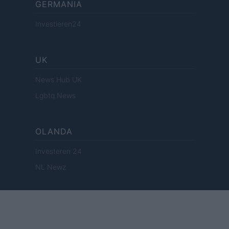
GERMANIA
Investieren24
UK
News Hub UK
Lgbtq News
OLANDA
Investeren 24
NL Newz