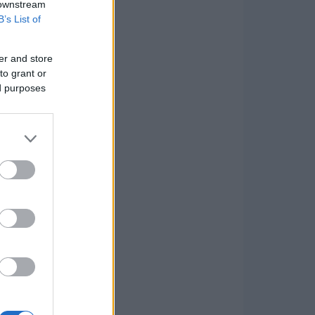
 downstream
B’s List of
er and store
to grant or
ed purposes