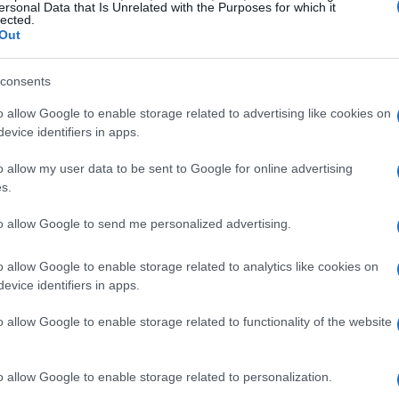
ersonal Data that Is Unrelated with the Purposes for which it
Fondazione Milano-Cortina
. Queste attività
lected.
Out
glienza degli atleti e il funzionamento generale
consents
o allow Google to enable storage related to advertising like cookies on
evice identifiers in apps.
è rappresentato dagli investimenti in
o allow my user data to be sent to Google for online advertising
ai
3,5 miliardi di euro
. Tali risorse non sono
s.
 sono pensate per contribuire a una
to allow Google to send me personalized advertising.
ervizi pubblici per gli abitanti delle aree
tire che il territorio possa beneficiare anche
o allow Google to enable storage related to analytics like cookies on
evice identifiers in apps.
o allow Google to enable storage related to functionality of the website
ere pubbliche
o allow Google to enable storage related to personalization.
gestita principalmente da
Simico Spa
, la quale