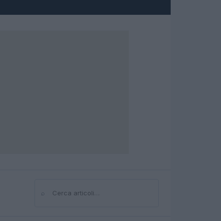
⌕
Cerca