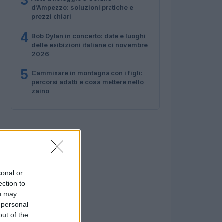
3
d’Ampezzo: soluzioni pratiche e
prezzi chiari
4
Bob Dylan in concerto: date e luoghi
delle esibizioni italiane di novembre
2026
5
Camminare in montagna con i figli:
percorsi adatti e cosa mettere nello
zaino
sonal or
ection to
ou may
 personal
out of the