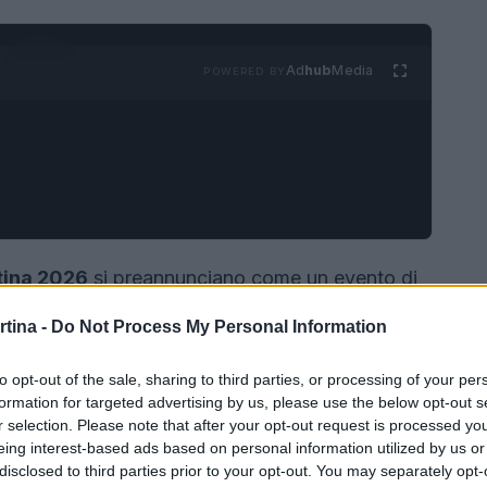
Ad
hub
Media
POWERED BY
rtina 2026
si preannunciano come un evento di
 ma anche economica e sociale. Con una spesa
rtina -
Do Not Process My Personal Information
i di euro, questi giochi olimpici vedranno un mix
astrutture
mirati a garantire un’eredità duratura
to opt-out of the sale, sharing to third parties, or processing of your per
formation for targeted advertising by us, please use the below opt-out s
r selection. Please note that after your opt-out request is processed y
eing interest-based ads based on personal information utilized by us or
disclosed to third parties prior to your opt-out. You may separately opt-