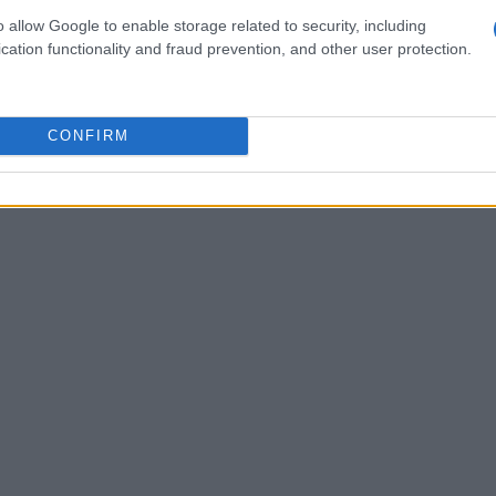
per un valore complessivo di circa
3,4 miliardi
o allow Google to enable storage related to security, including
cation functionality and fraud prevention, and other user protection.
ranno utilizzati per opere pubbliche, la cui utilità
pico.
CONFIRM