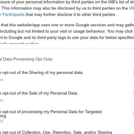
losure of your personal information by third parties on the IAB’s list of
. This information may also be disclosed by us to third parties on the
IA
Participants
that may further disclose it to other third parties.
 that this website/app uses one or more Google services and may gath
including but not limited to your visit or usage behaviour. You may click 
 to Google and its third-party tags to use your data for below specifi
ogle consent section.
l Data Processing Opt Outs
o opt-out of the Sharing of my personal data.
In
o opt-out of the Sale of my Personal Data.
In
ivi
to opt-out of processing my Personal Data for Targeted
ing.
In
arita dal ministro per lo Sport, Andrea Abodi,
ti operativi, ammontanti a circa 1,9 miliardi di
o opt-out of Collection, Use, Retention, Sale, and/or Sharing