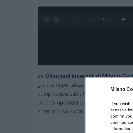
0:28 / 1:50
1
/
4
Le
Olimpiadi Invernali di Milano-Co
grande importanza non solo sportiva,
Milano Co
complessiva stimata di circa 5,4 miliard
di costi operativi e investimenti in
infr
If you wish 
sensitive in
ai territori coinvolti.
confirm you
continue se
information 