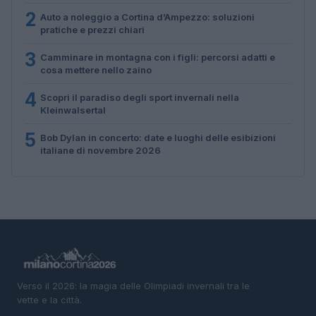
2
Auto a noleggio a Cortina d’Ampezzo: soluzioni
pratiche e prezzi chiari
3
Camminare in montagna con i figli: percorsi adatti e
cosa mettere nello zaino
4
Scopri il paradiso degli sport invernali nella
Kleinwalsertal
5
Bob Dylan in concerto: date e luoghi delle esibizioni
italiane di novembre 2026
Verso il 2026: la magia delle Olimpiadi invernali tra le
vette e la città.