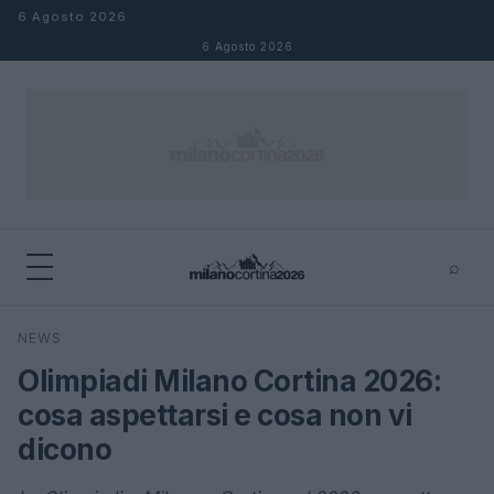
Salta al contenuto
6 Agosto 2026
6 Agosto 2026
⌕
×
⌕
NEWS
Cerca
Olimpiadi Milano Cortina 2026:
cosa aspettarsi e cosa non vi
dicono