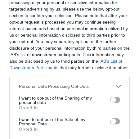
processing of your personal or sensitive information for
targeted advertising by us, please use the below opt-out
section to confirm your selection. Please note that after your
opt-out request is processed you may continue seeing
Continua a leggere
interest-based ads based on personal information utilized by
us or personal information disclosed to third parties prior to
NEWS
your opt-out. You may separately opt-out of the further
disclosure of your personal information by third parties on the
IAB’s list of downstream participants. This information may
also be disclosed by us to third parties on the
IAB’s List of
Downstream Participants
that may further disclose it to other
third parties.
Please note that this website/app uses one or more Google
Personal Data Processing Opt Outs
services and may gather and store information including but
not limited to your visit or usage behaviour. You may click to
I want to opt-out of the Sharing of my
personal data.
grant or deny consent to Google and its third-party tags to
Opted In
use your data for below specified purposes in below Google
consent section.
I want to opt-out of the Sale of my
Personal Data.
Don Antonio Mazzi: l’ultimo saluto a Milano tra
Opted In
emozioni e canti