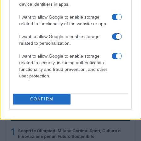
device identifiers in apps.
I want to allow Google to enable storage
related to functionality of the website or app.
I want to allow Google to enable storage
related to personalization.
I want to allow Google to enable storage
related to security, including authentication
functionality and fraud prevention, and other
user protection.
Disastri climatici 2026: incendi, alluvioni e caldo
estremo in Europa e oltre
Marco Tessari · 1 Ago 2026
CONFIRM
PIÙ LETTI
1
Scopri le Olimpiadi Milano Cortina: Sport, Cultura e
Innovazione per un Futuro Sostenibile