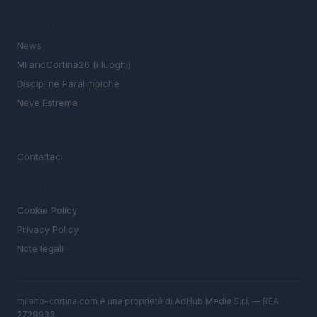
SEZIONI
News
MIlanoCortina26 (i luoghi)
Discipline Paralimpiche
Neve Estrema
MAGAZINE
Contattaci
LEGALE
Cookie Policy
Privacy Policy
Note legali
milano-cortina.com è una proprietà di AdHub Media S.r.l. — REA
2729933