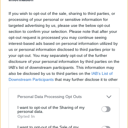
If you wish to opt-out of the sale, sharing to third parties, or
processing of your personal or sensitive information for
Don Antonio Mazzi: l’ultimo saluto a Milano tra
targeted advertising by us, please use the below opt-out
emozioni e canti
section to confirm your selection. Please note that after your
Marco Tessari · 3 Ago 2026
opt-out request is processed you may continue seeing
interest-based ads based on personal information utilized by
NEWS
us or personal information disclosed to third parties prior to
your opt-out. You may separately opt-out of the further
disclosure of your personal information by third parties on the
IAB’s list of downstream participants. This information may
also be disclosed by us to third parties on the
IAB’s List of
Downstream Participants
that may further disclose it to other
third parties.
Please note that this website/app uses one or more Google
Personal Data Processing Opt Outs
services and may gather and store information including but
not limited to your visit or usage behaviour. You may click to
I want to opt-out of the Sharing of my
personal data.
grant or deny consent to Google and its third-party tags to
Opted In
use your data for below specified purposes in below Google
consent section.
Bocciature scolastiche: i casi giudiziari che hanno
I want to opt-out of the Sale of my