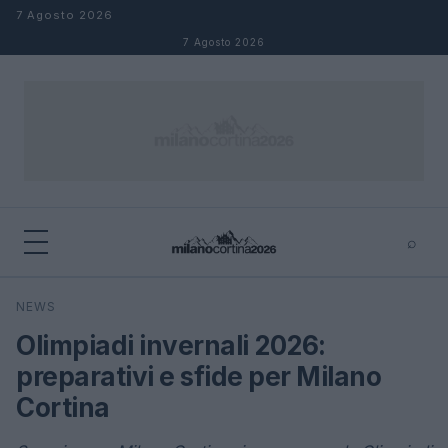
Salta al contenuto
7 Agosto 2026
7 Agosto 2026
⌕
×
⌕
NEWS
Cerca
Olimpiadi invernali 2026:
preparativi e sfide per Milano
Cortina