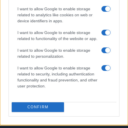
I want to allow Google to enable storage
PIÙ LETTI
related to analytics like cookies on web or
device identifiers in apps.
1
Scopri le Olimpiadi Milano Cortina: Sport, Cultura e
Innovazione per un Futuro Sostenibile
I want to allow Google to enable storage
related to functionality of the website or app.
2
Auto a noleggio a Cortina d’Ampezzo: soluzioni
pratiche e prezzi chiari
I want to allow Google to enable storage
related to personalization.
3
Camminare in montagna con i figli: percorsi adatti e
cosa mettere nello zaino
I want to allow Google to enable storage
4
Scopri il paradiso degli sport invernali nella
related to security, including authentication
Kleinwalsertal
functionality and fraud prevention, and other
user protection.
5
Bob Dylan in concerto: date e luoghi delle esibizioni
italiane di novembre 2026
CONFIRM