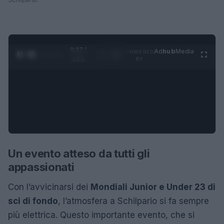
0:28 /
Ad
hub
Media
POWERED
1
/
4
1:21
BY
Un evento atteso da tutti gli
appassionati
Con l’avvicinarsi dei
Mondiali Junior e Under 23 di
sci di fondo
, l’atmosfera a Schilpario si fa sempre
più elettrica. Questo importante evento, che si