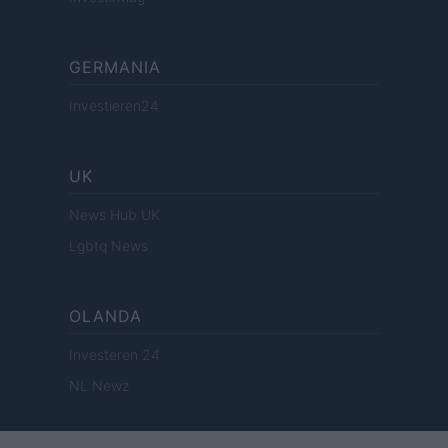
GERMANIA
Investieren24
UK
News Hub UK
Lgbtq News
OLANDA
Investeren 24
NL Newz