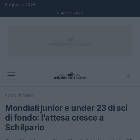
Salta al contenuto
8 Agosto 2026
8 Agosto 2026
⌕
×
⌕
SCI DI FONDO
Cerca
Mondiali junior e under 23 di sci
di fondo: l’attesa cresce a
Schilpario