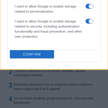
I want to allow Google to enable storage
related to personalization.
Elia Barp, Giovanni Ticcò, Virginia Cena e Caterina
Ganz in gara dal 5 al 8 agosto
I want to allow Google to enable storage
Marco Tessari · 4 Ago 2026
related to security, including authentication
functionality and fraud prevention, and other
user protection.
PIÙ LETTI
CONFIRM
1
BlinkFestivalen 2026: i campioni dello sci di fondo e
biathlon in gara dal 5 al 8 agosto
2
Tecnica classica sci di fondo: assetto, spinta,
scivolata e frenata
3
Elia Barp, Giovanni Ticcò, Virginia Cena e Caterina
Ganz in gara dal 5 al 8 agosto
4
Sci di fondo skating: progressione V1, V2 e uso dei
bastoncini