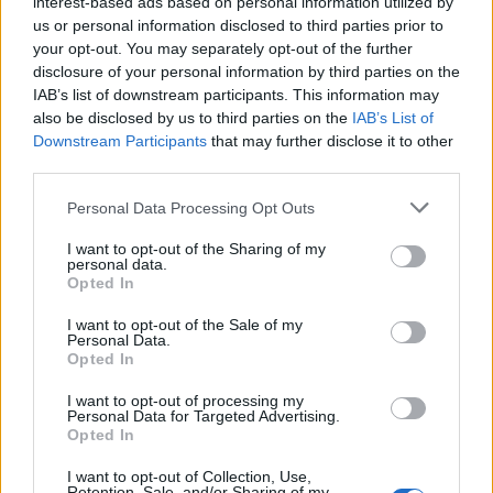
interest-based ads based on personal information utilized by
us or personal information disclosed to third parties prior to
your opt-out. You may separately opt-out of the further
disclosure of your personal information by third parties on the
IAB’s list of downstream participants. This information may
also be disclosed by us to third parties on the
IAB’s List of
Downstream Participants
that may further disclose it to other
third parties.
Please note that this website/app uses one or more Google
Personal Data Processing Opt Outs
services and may gather and store information including but
not limited to your visit or usage behaviour. You may click to
I want to opt-out of the Sharing of my
BlinkFestivalen 2026: i campioni dello sci di fondo e
personal data.
biathlon in gara dal 5 al 8 agosto
grant or deny consent to Google and its third-party tags to
Opted In
use your data for below specified purposes in below Google
Marco Tessari · 4 Ago 2026
consent section.
I want to opt-out of the Sale of my
Personal Data.
SCI DI FONDO
Opted In
I want to opt-out of processing my
Personal Data for Targeted Advertising.
Opted In
I want to opt-out of Collection, Use,
Retention, Sale, and/or Sharing of my