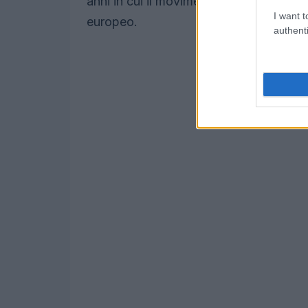
anni in cui il movimento hockeistico era
I want t
europeo.
authenti