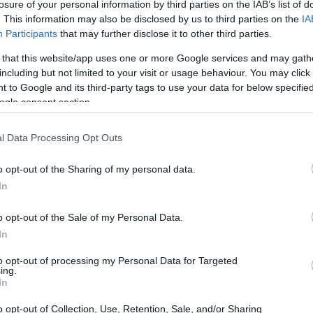
losure of your personal information by third parties on the IAB’s list of
. This information may also be disclosed by us to third parties on the
IA
Participants
that may further disclose it to other third parties.
 that this website/app uses one or more Google services and may gath
including but not limited to your visit or usage behaviour. You may click 
 to Google and its third-party tags to use your data for below specifi
ogle consent section.
l Data Processing Opt Outs
o opt-out of the Sharing of my personal data.
In
adaschi
o opt-out of the Sale of my Personal Data.
In
resciuto ad Aosta, ha mosso i primi passi
to opt-out of processing my Personal Data for Targeted
rima di trasferirsi in Svizzera. La sua esperienza
ing.
l’
HC Ambrì-Piotta
e in prestito ai
GDT
In
ove ha collezionato 19 punti in 47 presenze.
o opt-out of Collection, Use, Retention, Sale, and/or Sharing