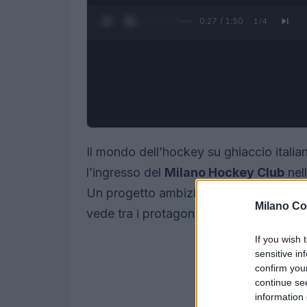
0:28 / 1:50
1
/
4
Il mondo dell’hockey su ghiaccio ital
l’ingresso del
Milano Hockey Club
nel
Un progetto ambizioso che punta a rip
Milano Co
vede tra i protagonisti il giovane atta
If you wish 
sensitive in
confirm you
continue se
information 