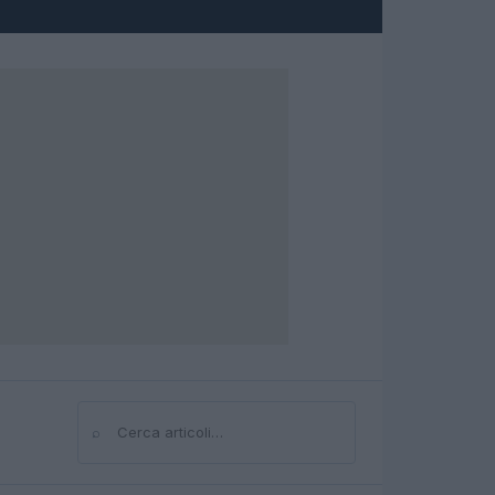
⌕
Cerca