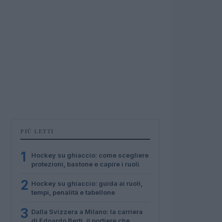
PIÙ LETTI
1
Hockey su ghiaccio: come scegliere
protezioni, bastone e capire i ruoli
2
Hockey su ghiaccio: guida ai ruoli,
tempi, penalità e tabellone
3
Dalla Svizzera a Milano: la carriera
di Edoardo Berti, il portiere che