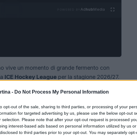
Ad
hub
Media
POWERED BY
iano vive un momento di grande fermento con
la
ICE Hockey League
per la stagione 2026/27.
ortare Milano nel grande hockey europeo, e che
rtina -
Do Not Process My Personal Information
ccante valdostano
Tommaso Madaschi
.
to opt-out of the sale, sharing to third parties, or processing of your per
formation for targeted advertising by us, please use the below opt-out s
r selection. Please note that after your opt-out request is processed y
eing interest-based ads based on personal information utilized by us or
disclosed to third parties prior to your opt-out. You may separately opt-