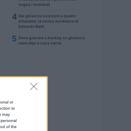
sogna i mondiali
4
Dal ghiaccio svizzero a quello
milanese: la nuova avventura di
Edoardo Berti
5
Dove giocare a hockey su ghiaccio
nelle Alpi e cosa serve
sonal or
ection to
ou may
 personal
out of the