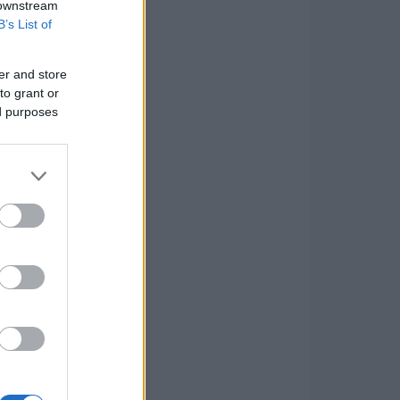
 downstream
B’s List of
er and store
to grant or
ed purposes