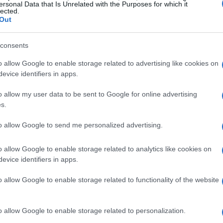
ersonal Data that Is Unrelated with the Purposes for which it
 Club, Madaschi affronta una nuova sfida in un
lected.
Out
consents
 League e la National League svizzera. Il livello
o allow Google to enable storage related to advertising like cookies on
occasione di crescita”, ha dichiarato Madaschi.
evice identifiers in apps.
o e in procinto di concludere il suo stage
 un’opportunità per concentrarsi completamente
o allow my user data to be sent to Google for online advertising
s.
to allow Google to send me personalized advertising.
grande hockey europeo
o allow Google to enable storage related to analytics like cookies on
evice identifiers in apps.
lmente ammesso alla
ICE Hockey League
rtecipazione di 14 squadre provenienti da
o allow Google to enable storage related to functionality of the website
Pusteria, il Milano Hockey Club porterà a tre le
i Milano, si tratta di una rinascita sportiva dopo
o allow Google to enable storage related to personalization.