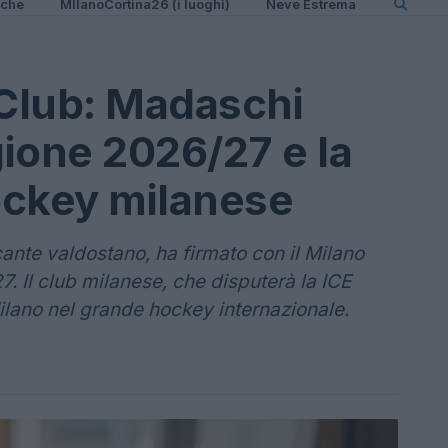
iche
MIlanoCortina26 (i luoghi)
Neve Estrema
Club: Madaschi
gione 2026/27 e la
hockey milanese
te valdostano, ha firmato con il Milano
. Il club milanese, che disputerà la ICE
lano nel grande hockey internazionale.