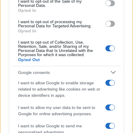
I want to opt-out of the Sale of my
per la prima volta itinerari durante una notte al
Personal Data.
Opted In
portico di San Luca: da allora coordina
rubriche sui viaggi urbani. In redazione
I want to opt-out of processing my
promuove reportage su mobilità sostenibile e
Personal Data for Targeted Advertising.
porta con sé una mappa tascabile dei vicoli
Opted In
bolognesi come talismano professionale.
I want to opt-out of Collection, Use,
Retention, Sale, and/or Sharing of my
Personal Data that Is Unrelated with the
Purposes for which it was collected.
Opted Out
Google consents
I want to allow Google to enable storage
related to advertising like cookies on web or
device identifiers in apps.
I want to allow my user data to be sent to
Google for online advertising purposes.
I want to allow Google to send me
personalized advertising.