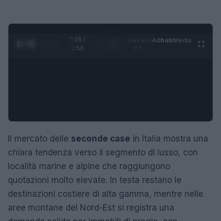
0:29 /
Ad
hub
Media
POWERED
1
/
4
1:50
BY
Il mercato delle
seconde case
in Italia mostra una
chiara tendenza verso il segmento di lusso, con
località marine e alpine che raggiungono
quotazioni molto elevate. In testa restano le
destinazioni costiere di alta gamma, mentre nelle
aree montane del Nord-Est si registra una