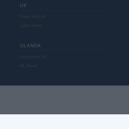
UK
News Hub UK
Lgbtq News
OLANDA
Investeren 24
NL Newz