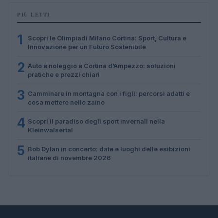
PIÙ LETTI
1
Scopri le Olimpiadi Milano Cortina: Sport, Cultura e
Innovazione per un Futuro Sostenibile
2
Auto a noleggio a Cortina d’Ampezzo: soluzioni
pratiche e prezzi chiari
3
Camminare in montagna con i figli: percorsi adatti e
cosa mettere nello zaino
4
Scopri il paradiso degli sport invernali nella
Kleinwalsertal
5
Bob Dylan in concerto: date e luoghi delle esibizioni
italiane di novembre 2026