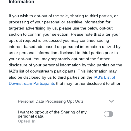
Information
offrono un buon compromesso tra prezzo e qualità.
Per gli investitori, questo significa che i rendimenti
If you wish to opt-out of the sale, sharing to third parties, or
e la liquidità delle operazioni variano notevolmente
processing of your personal or sensitive information for
in base alla località e al tipo di immobile scelto.
targeted advertising by us, please use the below opt-out
section to confirm your selection. Please note that after your
opt-out request is processed you may continue seeing
In definitiva, il mercato delle seconde case in Italia
interest-based ads based on personal information utilized by
oggi si caratterizza per una forte polarizzazione
us or personal information disclosed to third parties prior to
verso il lusso sulle coste e una domanda selettiva
your opt-out. You may separately opt-out of the further
disclosure of your personal information by third parties on the
nelle località alpine del Nord-Est, con preferenze
IAB’s list of downstream participants. This information may
chiare per
trilocali
bilocali
e
monolocali
in
also be disclosed by us to third parties on the
IAB’s List of
funzione dell’uso previsto e della redditività
Downstream Participants
that may further disclose it to other
third parties.
stagionale.
Please note that this website/app uses one or more Google
Personal Data Processing Opt Outs
services and may gather and store information including but
not limited to your visit or usage behaviour. You may click to
I want to opt-out of the Sharing of my
AUTORE
personal data.
grant or deny consent to Google and its third-party tags to
Beatrice Beretta
Opted In
use your data for below specified purposes in below Google
Beatrice Beretta, basata a Bologna, annotò
consent section.