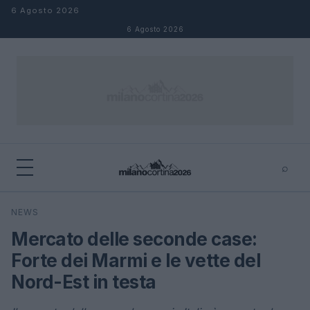
Salta al contenuto
6 Agosto 2026
6 Agosto 2026
⌕
×
⌕
NEWS
Cerca
Mercato delle seconde case:
Forte dei Marmi e le vette del
Nord-Est in testa