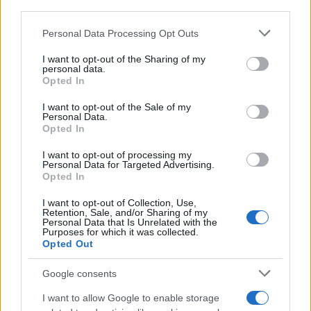
third parties.
Please note that this website/app uses one or more Google
Personal Data Processing Opt Outs
services and may gather and store information including but
not limited to your visit or usage behaviour. You may click to
I want to opt-out of the Sharing of my
personal data.
grant or deny consent to Google and its third-party tags to
Opted In
use your data for below specified purposes in below Google
consent section.
I want to opt-out of the Sale of my
Personal Data.
Opted In
I want to opt-out of processing my
Personal Data for Targeted Advertising.
Opted In
I want to opt-out of Collection, Use,
Retention, Sale, and/or Sharing of my
Personal Data that Is Unrelated with the
Purposes for which it was collected.
Opted Out
Google consents
I want to allow Google to enable storage