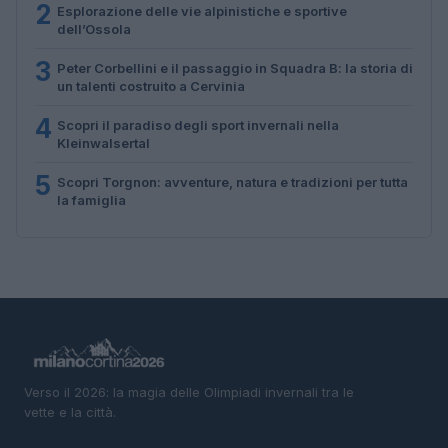
2
Esplorazione delle vie alpinistiche e sportive
dell’Ossola
3
Peter Corbellini e il passaggio in Squadra B: la storia di
un talenti costruito a Cervinia
4
Scopri il paradiso degli sport invernali nella
Kleinwalsertal
5
Scopri Torgnon: avventure, natura e tradizioni per tutta
la famiglia
Verso il 2026: la magia delle Olimpiadi invernali tra le
vette e la città.