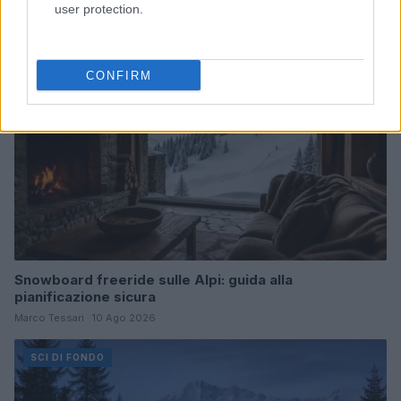
user protection.
NEVE ESTREMA
CONFIRM
Snowboard freeride sulle Alpi: guida alla
pianificazione sicura
Marco Tessari · 10 Ago 2026
SCI DI FONDO