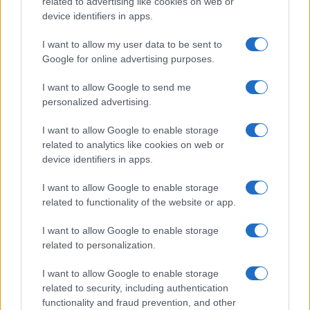
related to advertising like cookies on web or
device identifiers in apps.
Continua a leggere
I want to allow my user data to be sent to
Google for online advertising purposes.
BIATHLON
I want to allow Google to send me
personalized advertising.
I want to allow Google to enable storage
related to analytics like cookies on web or
device identifiers in apps.
I want to allow Google to enable storage
related to functionality of the website or app.
I want to allow Google to enable storage
related to personalization.
Come iniziare il biathlon: formato gare, carabina e
I want to allow Google to enable storage
sicurezza
related to security, including authentication
functionality and fraud prevention, and other
Marco Tessari · 10 Ago 2026