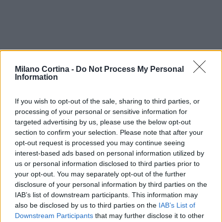
Milano Cortina -
Do Not Process My Personal
Information
If you wish to opt-out of the sale, sharing to third parties, or
processing of your personal or sensitive information for
targeted advertising by us, please use the below opt-out
section to confirm your selection. Please note that after your
AUTORE
Bianca Magni
opt-out request is processed you may continue seeing
interest-based ads based on personal information utilized by
Bianca Magni ha trascritto a mano il diario di
us or personal information disclosed to third parties prior to
un collezionista fiorentino trovato all'Archivio
your opt-out. You may separately opt-out of the further
di Stato per una serie sul Rinascimento
disclosure of your personal information by third parties on the
urbano; è collaboratrice storica che propone
IAB’s list of downstream participants. This information may
percorsi culturali e note d'archivio. Vive a
also be disclosed by us to third parties on the
IAB’s List of
Firenze ed è referente per scambi con
Downstream Participants
that may further disclose it to other
biblioteche storiche cittadine.