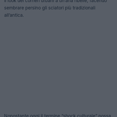
il look dei corrieri urbani a un’aria ribelle, facendo
sembrare persino gli sciatori più tradizionali
all’antica.
Nonostante oggi il termine “shock culturale” possa