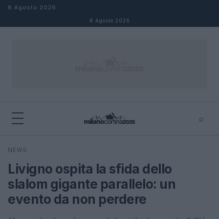
Salta al contenuto
8 Agosto 2026
8 Agosto 2026
⌕
×
⌕
NEWS
Cerca
Livigno ospita la sfida dello
slalom gigante parallelo: un
evento da non perdere