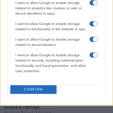
I want to allow Google to enable storage
related to analytics like cookies on web or
Come scegliere le scarpe da running donna: comfort
device identifiers in apps.
e performance
Marco Tessari · 8 Ago 2026
I want to allow Google to enable storage
related to functionality of the website or app.
NEWS
I want to allow Google to enable storage
related to personalization.
I want to allow Google to enable storage
related to security, including authentication
functionality and fraud prevention, and other
user protection.
CONFIRM
Arrestati cinque agenti della polizia locale di Milano: le
accuse e i dettagli