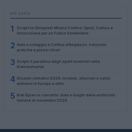
PIÙ LETTI
1
Scopri le Olimpiadi Milano Cortina: Sport, Cultura e
Innovazione per un Futuro Sostenibile
2
Auto a noleggio a Cortina d’Ampezzo: soluzioni
pratiche e prezzi chiari
3
Scopri il paradiso degli sport invernali nella
Kleinwalsertal
4
Disastri climatici 2026: incendi, alluvioni e caldo
estremo in Europa e oltre
5
Bob Dylan in concerto: date e luoghi delle esibizioni
italiane di novembre 2026