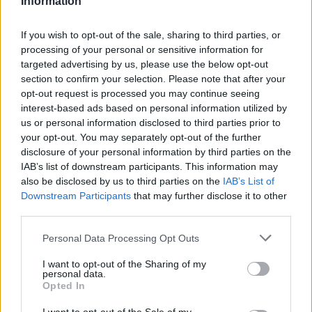
consentendo di affrontare le attività sportive con la
Information
giusta preparazione.
If you wish to opt-out of the sale, sharing to third parties, or
processing of your personal or sensitive information for
targeted advertising by us, please use the below opt-out
section to confirm your selection. Please note that after your
AUTORE
AiAdhubMedia
opt-out request is processed you may continue seeing
interest-based ads based on personal information utilized by
us or personal information disclosed to third parties prior to
your opt-out. You may separately opt-out of the further
disclosure of your personal information by third parties on the
IAB’s list of downstream participants. This information may
also be disclosed by us to third parties on the
IAB’s List of
Downstream Participants
that may further disclose it to other
third parties.
Please note that this website/app uses one or more Google
Personal Data Processing Opt Outs
services and may gather and store information including but
not limited to your visit or usage behaviour. You may click to
I want to opt-out of the Sharing of my
personal data.
grant or deny consent to Google and its third-party tags to
Opted In
use your data for below specified purposes in below Google
consent section.