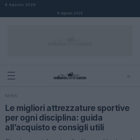
Salta al contenuto
8 Agosto 2026
8 Agosto 2026
⌕
×
⌕
NEWS
Cerca
Le migliori attrezzature sportive
per ogni disciplina: guida
all’acquisto e consigli utili