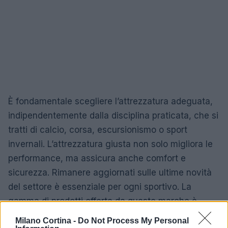
È fondamentale scegliere l’attrezzatura adeguata,
indipendentemente dalla disciplina praticata, che si
tratti di calcio, corsa, escursionismo o sport
invernali. L’attrezzatura giusta non solo migliora le
performance, ma assicura anche comfort e
sicurezza. Rimanere aggiornati sulle ultime novità
del settore è essenziale per ogni sportivo. La
gamma di prodotti offerta da queste marche è
completa e in grado di soddisfare ogni esigenza,
Milano Cortina -
Do Not Process My Personal