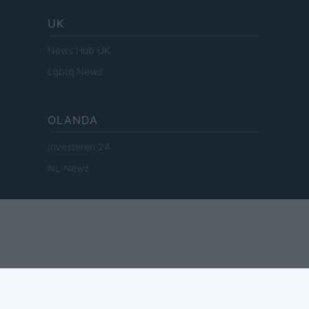
UK
News Hub UK
Lgbtq News
OLANDA
Investeren 24
NL Newz