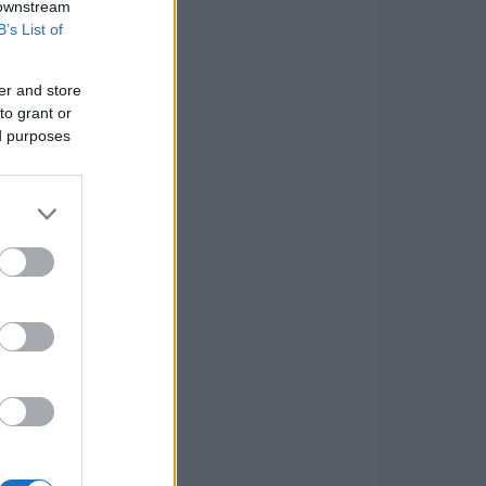
 downstream
B’s List of
er and store
to grant or
ed purposes