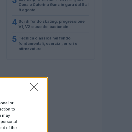
3
Cena e Caterina Ganz in gara dal 5 al
8 agosto
4
Sci di fondo skating: progressione
V1, V2 e uso dei bastoncini
5
Tecnica classica nel fondo:
fondamentali, esercizi, errori e
attrezzatura
sonal or
ection to
ou may
 personal
out of the