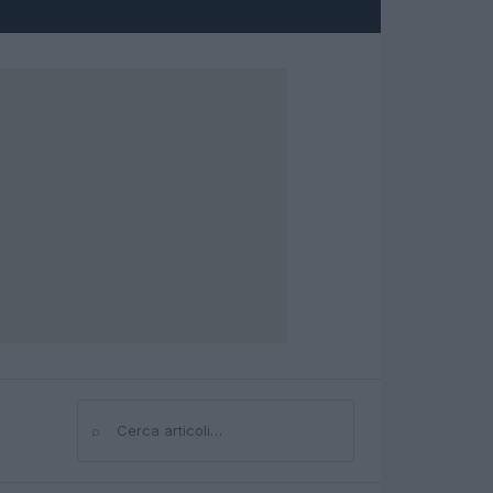
⌕
Cerca