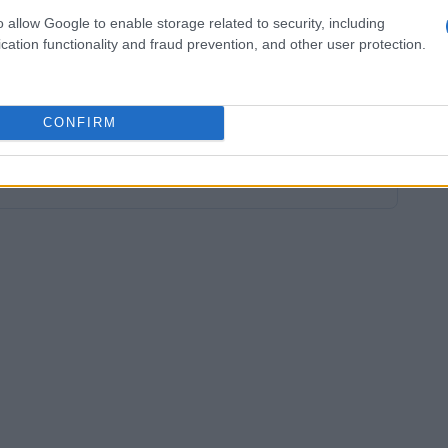
dizione. “In quello si progredisce più
o allow Google to enable storage related to security, including
cation functionality and fraud prevention, and other user protection.
CONFIRM