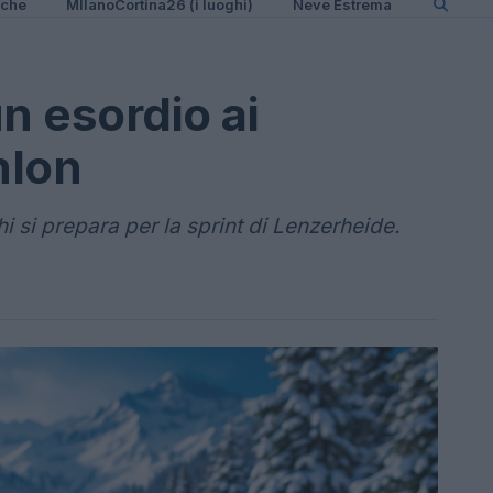
iche
MIlanoCortina26 (i luoghi)
Neve Estrema
n esordio ai
hlon
i si prepara per la sprint di Lenzerheide.