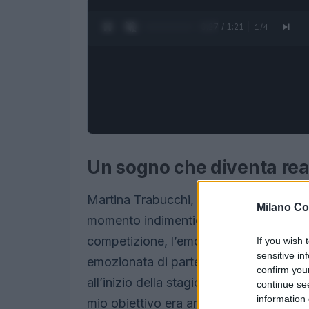
0:28 / 1:21
1
/
4
Un sogno che diventa rea
Martina Trabucchi, giovane biatleta va
Milano Co
momento indimenticabile: il suo esordio
competizione, l’emozione è palpabile.
If you wish 
sensitive in
emozionata di partecipare a questi Mon
confirm you
all’inizio della stagione non avrebbe ma
continue se
information 
mio obiettivo era arrivare in Coppa, i 