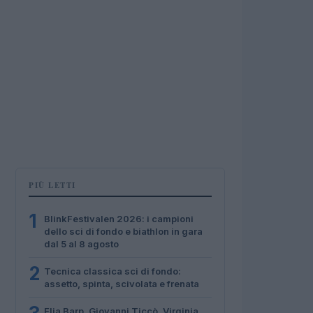
PIÙ LETTI
1
BlinkFestivalen 2026: i campioni
dello sci di fondo e biathlon in gara
dal 5 al 8 agosto
2
Tecnica classica sci di fondo:
assetto, spinta, scivolata e frenata
Elia Barp, Giovanni Ticcò, Virginia