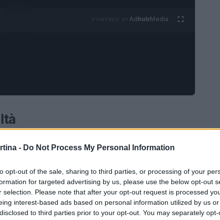
Ad
hub
Media
POWERED BY
ltà
ldostana classe 2002, si prepara a vivere un
rtina -
Do Not Process My Personal Information
 ai Mondiali di biathlon. A poche ore dalla
 “Sicuramente sono felice e sono anche
to opt-out of the sale, sharing to third parties, or processing of your per
formation for targeted advertising by us, please use the below opt-out s
diali”, confessa Trabucchi, rivelando che
r selection. Please note that after your opt-out request is processed y
i immaginato di arrivare a questo traguardo. “Il
eing interest-based ads based on personal information utilized by us or
disclosed to third parties prior to your opt-out. You may separately opt-
Mondiali erano uno step ancora sopra e non avrei