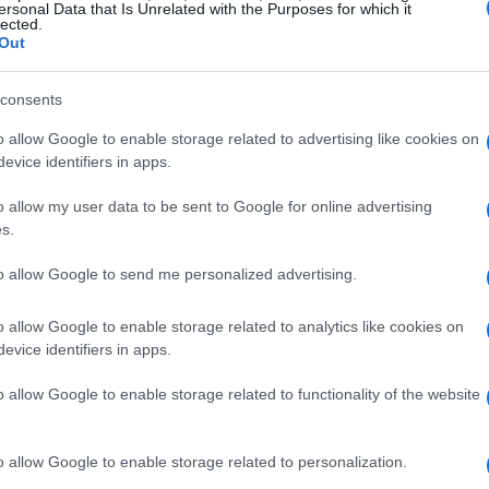
nzerheide
ersonal Data that Is Unrelated with the Purposes for which it
lected.
Out
e una vera e propria sfida. “La pista è molto
giro da 2.5 km”, spiega l’atleta. La lunga salita,
consents
ta un ostacolo significativo, complicato
o allow Google to enable storage related to advertising like cookies on
, che in questi giorni è risultata primaverile e
evice identifiers in apps.
sta: “Da domani dovrebbe migliorare ed essere più
o allow my user data to be sent to Google for online advertising
s.
to allow Google to send me personalized advertising.
 miglioramento
o allow Google to enable storage related to analytics like cookies on
re il presente, ma ha già in mente i suoi
evice identifiers in apps.
ni risultati ad Anterselva, dove ha dimostrato di
o allow Google to enable storage related to functionality of the website
 aree in cui desidera migliorare. “A breve
shooting time e dal range time”, afferma. Per
o allow Google to enable storage related to personalization.
cchi punta a migliorare la sua performance sugli