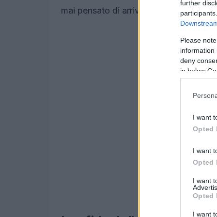
further disc
mai pensato di arrivarci”.
participants
Downstream 
Please note
information 
deny consent
in below Go
Persona
I want t
Opted 
I want t
Opted 
I want 
Advertis
Opted 
I want t