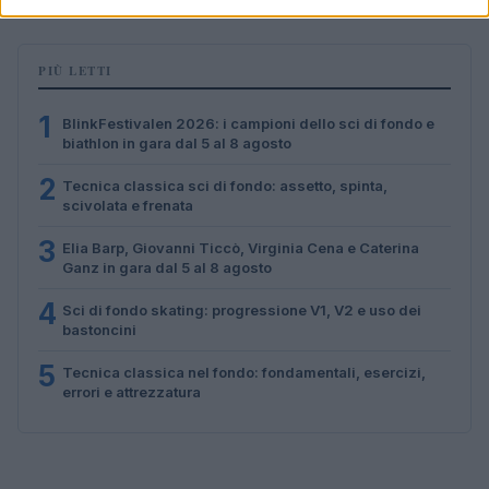
PIÙ LETTI
1
BlinkFestivalen 2026: i campioni dello sci di fondo e
biathlon in gara dal 5 al 8 agosto
2
Tecnica classica sci di fondo: assetto, spinta,
scivolata e frenata
3
Elia Barp, Giovanni Ticcò, Virginia Cena e Caterina
Ganz in gara dal 5 al 8 agosto
4
Sci di fondo skating: progressione V1, V2 e uso dei
bastoncini
5
Tecnica classica nel fondo: fondamentali, esercizi,
errori e attrezzatura