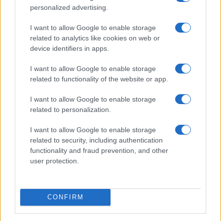
personalized advertising.
Tecnica classica sci di fondo: assetto, spinta,
scivolata e frenata
I want to allow Google to enable storage
Marco Tessari · 4 Ago 2026
related to analytics like cookies on web or
device identifiers in apps.
SCI DI FONDO
I want to allow Google to enable storage
related to functionality of the website or app.
I want to allow Google to enable storage
related to personalization.
I want to allow Google to enable storage
related to security, including authentication
functionality and fraud prevention, and other
user protection.
Elia Barp, Giovanni Ticcò, Virginia Cena e Caterina
CONFIRM
Ganz in gara dal 5 al 8 agosto
Marco Tessari · 4 Ago 2026