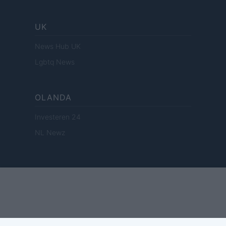
UK
News Hub UK
Lgbtq News
OLANDA
Investeren 24
NL Newz