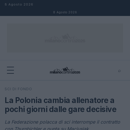
Salta al contenuto
8 Agosto 2026
8 Agosto 2026
⌕
×
⌕
SCI DI FONDO
Cerca
La Polonia cambia allenatore a
pochi giorni dalle gare decisive
La Federazione polacca di sci interrompe il contratto
con Thurnbichler e punta su Maciusiak.