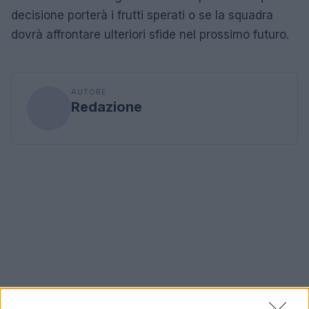
decisione porterà i frutti sperati o se la squadra
dovrà affrontare ulteriori sfide nel prossimo futuro.
AUTORE
Redazione