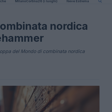
iche
MIlanoCortina26 (i luoghi)
Neve Estrema
combinata nordica
llehammer
 Coppa del Mondo di combinata nordica