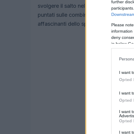
further disc
svolgere il salto nella giornata success
participants
puntati sulle combinatiste che si prepara
Downstream 
affascinanti dello sport invernale.
Please note
information 
deny consent
in below Go
Persona
I want t
Opted 
I want t
Opted 
I want 
Advertis
Opted 
I want t