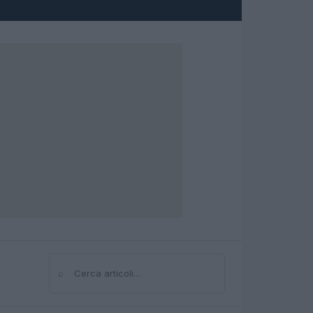
⌕
Cerca