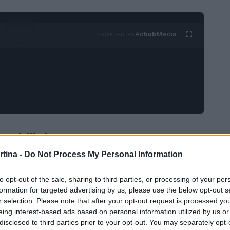
Ad
hub
Media
POWERED BY
a a Lillehammer
rtina -
Do Not Process My Personal Information
do 2024/2025 di combinata nordica femminile
 un luogo iconico per gli amanti di questo sport.
to opt-out of the sale, sharing to third parties, or processing of your per
formation for targeted advertising by us, please use the below opt-out s
n HS98, le atlete hanno dato il via al
r selection. Please note that after your opt-out request is processed y
to cruciale che potrebbe determinare le sorti
eing interest-based ads based on personal information utilized by us or
disclosed to third parties prior to your opt-out. You may separately opt-
condizioni meteorologiche non permettano di