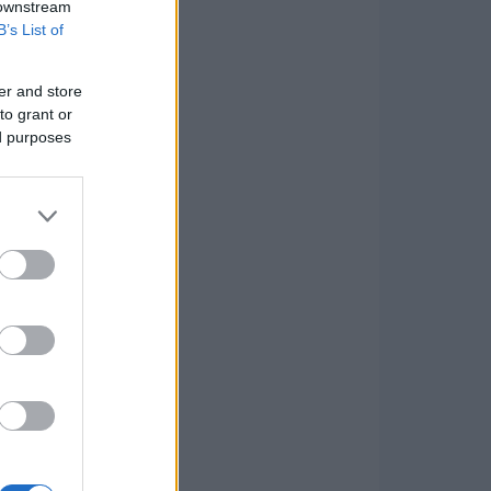
 downstream
B’s List of
er and store
to grant or
ed purposes