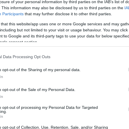
losure of your personal information by third parties on the IAB’s list of
iva. La tensione è palpabile, e gli occhi sono
. This information may also be disclosed by us to third parties on the
IA
no a sfidarsi in una delle discipline più
Participants
that may further disclose it to other third parties.
 that this website/app uses one or more Google services and may gath
including but not limited to your visit or usage behaviour. You may click 
 to Google and its third-party tags to use your data for below specifi
ogle consent section.
l Data Processing Opt Outs
o opt-out of the Sharing of my personal data.
In
o opt-out of the Sale of my Personal Data.
In
to opt-out of processing my Personal Data for Targeted
ing.
In
o opt-out of Collection, Use, Retention, Sale, and/or Sharing