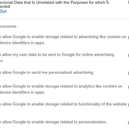
ersonal Data that Is Unrelated with the Purposes for which it
lected.
Out
consents
ersen 5 km, che si svolgerà dal trampolino
o allow Google to enable storage related to advertising like cookies on
de un segmento di salto seguito da una prova di
evice identifiers in apps.
hi prestabiliti in base ai risultati del salto. La
o allow my user data to be sent to Google for online advertising
l segmento di salto, conquistando il primo posto
s.
straordinario che la colloca in una posizione
to allow Google to send me personalized advertising.
mpetizione è serrata, con atlete di calibro come
a Ronja Loh che completano il podio,
o allow Google to enable storage related to analytics like cookies on
evice identifiers in apps.
sarà intensa.
o allow Google to enable storage related to functionality of the website
rre
o allow Google to enable storage related to personalization.
e significative in questa prima fase della