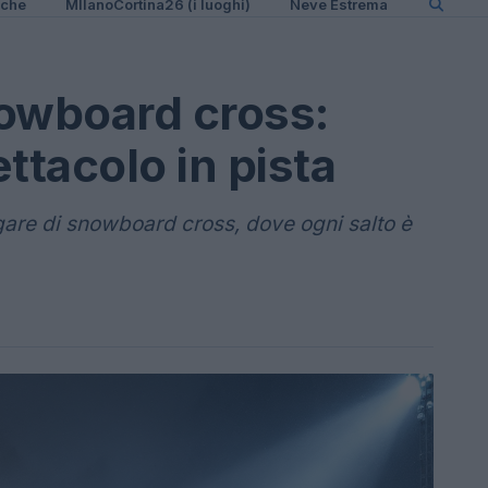
iche
MIlanoCortina26 (i luoghi)
Neve Estrema
nowboard cross:
ttacolo in pista
gare di snowboard cross, dove ogni salto è