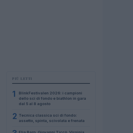
PIÙ LETTI
1
BlinkFestivalen 2026: i campioni
dello sci di fondo e biathlon in gara
dal 5 al 8 agosto
2
Tecnica classica sci di fondo:
assetto, spinta, scivolata e frenata
Elia Barp, Giovanni Ticcò, Virginia