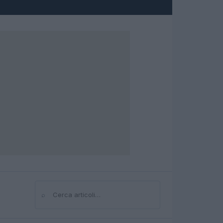
⌕
Cerca