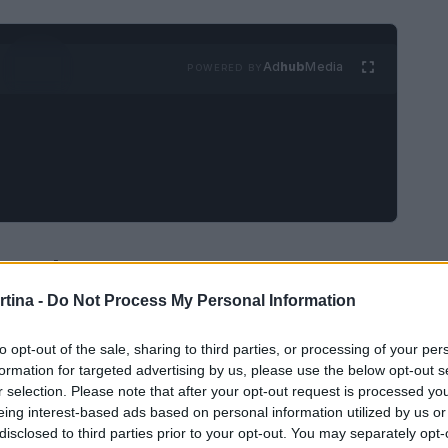
Ad
hub
Media
POWERED BY
oard cross
rtina -
Do Not Process My Personal Information
e unisce velocità, abilità e adrenalina. In queste
ciato pieno di ostacoli, salti e curve, creando
to opt-out of the sale, sharing to third parties, or processing of your per
formation for targeted advertising by us, please use the below opt-out s
co. Ogni competizione è un mix di strategia e
r selection. Please note that after your opt-out request is processed y
tire il proprio ritmo e le proprie manovre per
eing interest-based ads based on personal information utilized by us or
disclosed to third parties prior to your opt-out. You may separately opt-
podio.