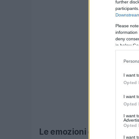
further disc
participants
Downstream 
Please note
information 
deny consent
in below Go
Persona
I want t
Opted 
I want t
Opted 
I want 
Advertis
Opted 
Le emozioni delle gare n
I want t