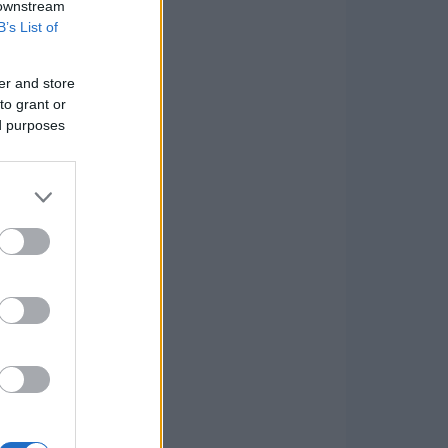
 downstream
B’s List of
er and store
to grant or
ed purposes