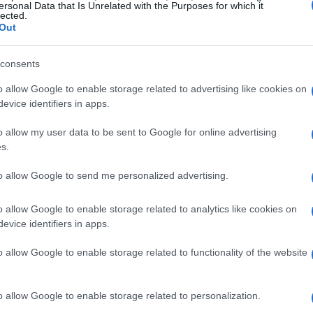
ersonal Data that Is Unrelated with the Purposes for which it
o spesso in notturna, un elemento che aggiunge
lected.
Out
osfera è elettrica, con le luci che illuminano la
niamini. Gli atleti, avvolti da un’atmosfera
consents
narie, mentre il pubblico trattiene il fiato ad
o allow Google to enable storage related to advertising like cookies on
ina e spettacolo rende queste gare
evice identifiers in apps.
gere anche i meno esperti.
o allow my user data to be sent to Google for online advertising
s.
oss
to allow Google to send me personalized advertising.
o atleti che hanno fatto la storia del
o allow Google to enable storage related to analytics like cookies on
ce sono seguite con grande attenzione, e ogni
evice identifiers in apps.
ovre incredibili e a duelli all’ultimo respiro. La
o allow Google to enable storage related to functionality of the website
 rende ogni competizione ancora più avvincente,
 le sorti di una gara in un istante. La
o allow Google to enable storage related to personalization.
ntale, e gli atleti dedicano ore di allenamento