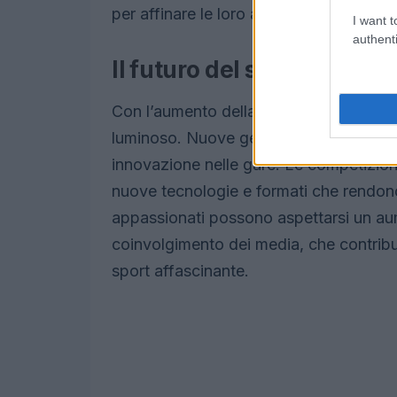
per affinare le loro abilità e affrontare 
I want t
authenti
Il futuro del snowboard c
Con l’aumento della popolarità di questo
luminoso. Nuove generazioni di atleti
innovazione nelle gare. Le competizioni
nuove tecnologie e formati che rendono 
appassionati possono aspettarsi un aum
coinvolgimento dei media, che contribui
sport affascinante.