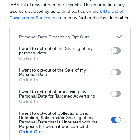
IAB’s list of downstream participants. This information may
also be disclosed by us to third parties on the
IAB’s List of
Downstream Participants
that may further disclose it to other
third parties.
Please note that this website/app uses one or more Google
Personal Data Processing Opt Outs
services and may gather and store information including but
not limited to your visit or usage behaviour. You may click to
I want to opt-out of the Sharing of my
personal data.
grant or deny consent to Google and its third-party tags to
Opted In
use your data for below specified purposes in below Google
Continua a leggere
consent section.
I want to opt-out of the Sale of my
Personal Data.
Opted In
NEWS
I want to opt-out of processing my
Personal Data for Targeted Advertising.
Opted In
I want to opt-out of Collection, Use,
Retention, Sale, and/or Sharing of my
Personal Data that Is Unrelated with the
Purposes for which it was collected.
Opted Out