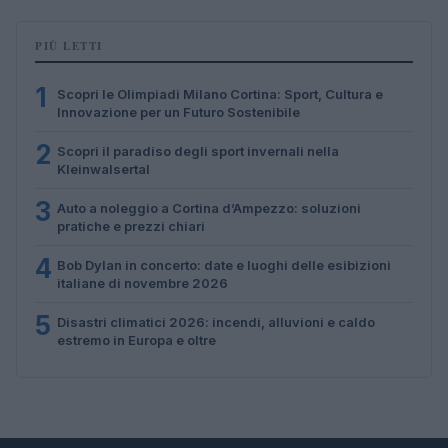
PIÙ LETTI
1
Scopri le Olimpiadi Milano Cortina: Sport, Cultura e
Innovazione per un Futuro Sostenibile
2
Scopri il paradiso degli sport invernali nella
Kleinwalsertal
3
Auto a noleggio a Cortina d’Ampezzo: soluzioni
pratiche e prezzi chiari
4
Bob Dylan in concerto: date e luoghi delle esibizioni
italiane di novembre 2026
5
Disastri climatici 2026: incendi, alluvioni e caldo
estremo in Europa e oltre