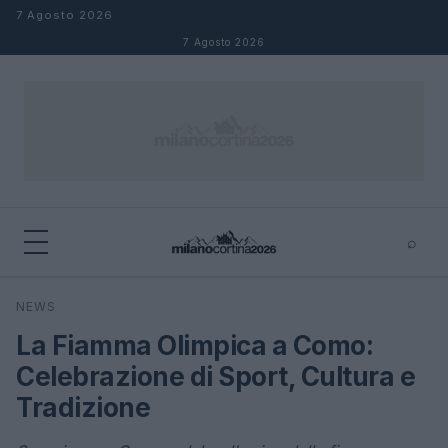
Salta al contenuto
7 Agosto 2026
7 Agosto 2026
⌕
×
⌕
NEWS
Cerca
La Fiamma Olimpica a Como:
Celebrazione di Sport, Cultura e
Tradizione