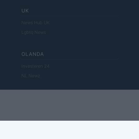
UK
News Hub UK
Lgbtq News
OLANDA
Investeren 24
NL Newz