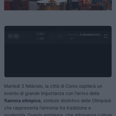
0:29 /
Ad
hub
Media
POWERED
1
/
4
1:50
BY
Martedì 3 febbraio, la città di Como ospiterà un
evento di grande importanza con l’arrivo della
fiamma olimpica
, simbolo distintivo delle Olimpiadi
che rappresenta l’armonia tra tradizione e
modernità. Questo emblema, che attraversa culture