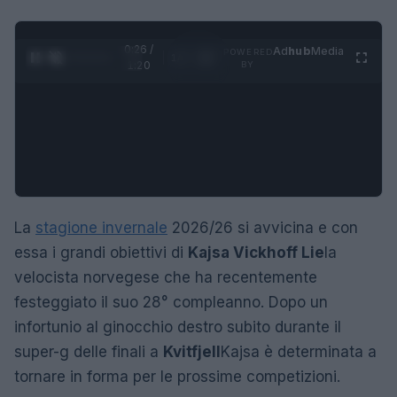
0:27 /
Ad
hub
Media
POWERED
1
/
4
1:20
BY
La
stagione invernale
2026/26 si avvicina e con
essa i grandi obiettivi di
Kajsa Vickhoff Lie
la
velocista norvegese che ha recentemente
festeggiato il suo 28° compleanno. Dopo un
infortunio al ginocchio destro subito durante il
super-g delle finali a
Kvitfjell
Kajsa è determinata a
tornare in forma per le prossime competizioni.