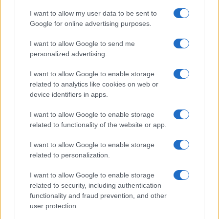
I want to allow my user data to be sent to
Google for online advertising purposes.
I want to allow Google to send me
personalized advertising.
I want to allow Google to enable storage
related to analytics like cookies on web or
device identifiers in apps.
I want to allow Google to enable storage
Come scegliere sci, attacchi e scarponi per lo sci
related to functionality of the website or app.
alpino
Marco Tessari · 4 Ago 2026
I want to allow Google to enable storage
related to personalization.
SCI ALPINO
I want to allow Google to enable storage
related to security, including authentication
functionality and fraud prevention, and other
user protection.