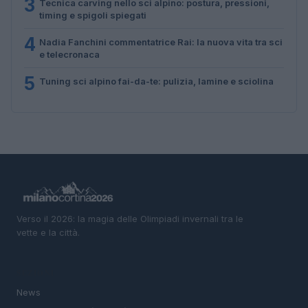
3
Tecnica carving nello sci alpino: postura, pressioni,
timing e spigoli spiegati
4
Nadia Fanchini commentatrice Rai: la nuova vita tra sci
e telecronaca
5
Tuning sci alpino fai-da-te: pulizia, lamine e sciolina
Verso il 2026: la magia delle Olimpiadi invernali tra le
vette e la città.
SEZIONI
News