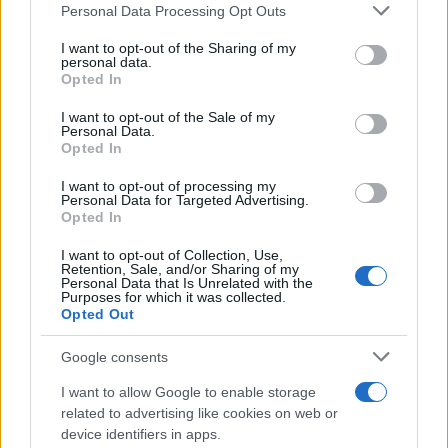
Continua a leggere
Please note that this website/app uses one or more Google
Personal Data Processing Opt Outs
services and may gather and store information including but
not limited to your visit or usage behaviour. You may click to
I want to opt-out of the Sharing of my
SCI ALPINO
personal data.
grant or deny consent to Google and its third-party tags to
Opted In
use your data for below specified purposes in below Google
consent section.
I want to opt-out of the Sale of my
Personal Data.
Opted In
I want to opt-out of processing my
Personal Data for Targeted Advertising.
Opted In
I want to opt-out of Collection, Use,
Retention, Sale, and/or Sharing of my
Personal Data that Is Unrelated with the
Purposes for which it was collected.
Opted Out
Sci alpino: Elena Curtoni chiude la carriera dopo la
stagione 2026-2027
Google consents
Marco Tessari · 5 Ago 2026
I want to allow Google to enable storage
related to advertising like cookies on web or
SCI ALPINO
device identifiers in apps.