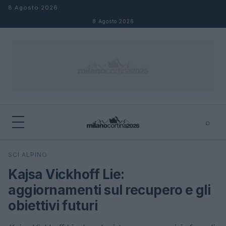
Salta al contenuto
8 Agosto 2026
8 Agosto 2026
⌕
×
⌕
SCI ALPINO
Cerca
Kajsa Vickhoff Lie:
aggiornamenti sul recupero e gli
obiettivi futuri