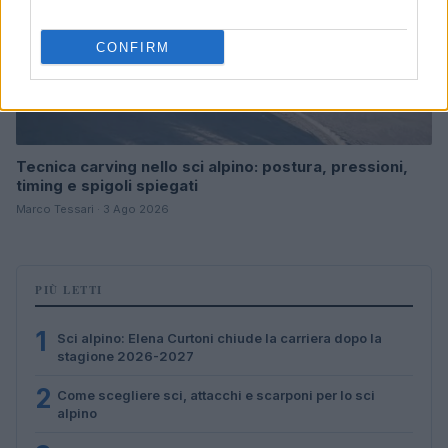
CONFIRM
Tecnica carving nello sci alpino: postura, pressioni,
timing e spigoli spiegati
Marco Tessari · 3 Ago 2026
PIÙ LETTI
1
Sci alpino: Elena Curtoni chiude la carriera dopo la
stagione 2026-2027
2
Come scegliere sci, attacchi e scarponi per lo sci
alpino