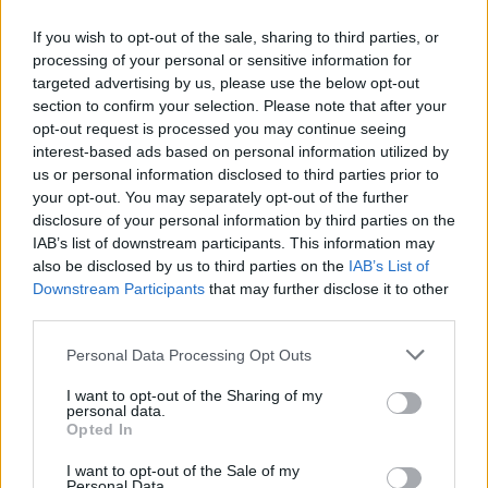
If you wish to opt-out of the sale, sharing to third parties, or
BlinkFestivalen 2026: i campioni dello sci di fondo e
processing of your personal or sensitive information for
biathlon in gara dal 5 al 8 agosto
targeted advertising by us, please use the below opt-out
section to confirm your selection. Please note that after your
Marco Tessari · 4 Ago 2026
opt-out request is processed you may continue seeing
interest-based ads based on personal information utilized by
SCI DI FONDO
us or personal information disclosed to third parties prior to
your opt-out. You may separately opt-out of the further
disclosure of your personal information by third parties on the
IAB’s list of downstream participants. This information may
also be disclosed by us to third parties on the
IAB’s List of
Downstream Participants
that may further disclose it to other
third parties.
Please note that this website/app uses one or more Google
Personal Data Processing Opt Outs
services and may gather and store information including but
not limited to your visit or usage behaviour. You may click to
I want to opt-out of the Sharing of my
personal data.
grant or deny consent to Google and its third-party tags to
Opted In
use your data for below specified purposes in below Google
Tecnica classica sci di fondo: assetto, spinta,
consent section.
I want to opt-out of the Sale of my
scivolata e frenata
Personal Data.