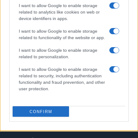
PIÙ LETTI
I want to allow Google to enable storage
related to analytics like cookies on web or
1
device identifiers in apps.
BlinkFestivalen 2026: i campioni dello sci di fondo e
biathlon in gara dal 5 al 8 agosto
I want to allow Google to enable storage
2
Tecnica classica sci di fondo: assetto, spinta,
related to functionality of the website or app.
scivolata e frenata
I want to allow Google to enable storage
3
Elia Barp, Giovanni Ticcò, Virginia Cena e Caterina
related to personalization.
Ganz in gara dal 5 al 8 agosto
I want to allow Google to enable storage
4
Sci di fondo skating: progressione V1, V2 e uso dei
related to security, including authentication
bastoncini
functionality and fraud prevention, and other
5
user protection.
Tecnica classica nel fondo: fondamentali, esercizi,
errori e attrezzatura
CONFIRM