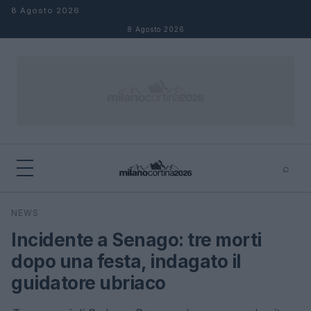
Salta al contenuto
8 Agosto 2026
8 Agosto 2026
⌕
×
⌕
NEWS
Cerca
Incidente a Senago: tre morti
dopo una festa, indagato il
guidatore ubriaco