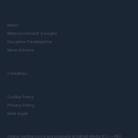
SEZIONI
News
MIlanoCortina26 (i luoghi)
Discipline Paralimpiche
Neve Estrema
MAGAZINE
Contattaci
LEGALE
Cookie Policy
Privacy Policy
Note legali
milano-cortina.com è una proprietà di AdHub Media S.r.l. — REA