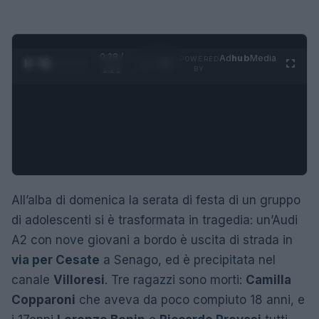
0:29 /
Ad
hub
Media
POWERED
1
/
4
1:21
BY
All’alba di domenica la serata di festa di un gruppo
di adolescenti si è trasformata in tragedia: un’Audi
A2 con nove giovani a bordo è uscita di strada in
via per Cesate
a Senago, ed è precipitata nel
canale
Villoresi
. Tre ragazzi sono morti:
Camilla
Copparoni
che aveva da poco compiuto 18 anni, e