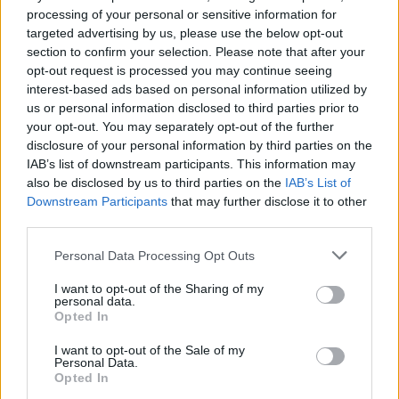
tre ragazzi quando sarà concordato con i familiari.
processing of your personal or sensitive information for
targeted advertising by us, please use the below opt-out
Le indagini proseguiranno con l’acquisizione delle
section to confirm your selection. Please note that after your
testimonianze dei sopravvissuti e con gli
opt-out request is processed you may continue seeing
interest-based ads based on personal information utilized by
accertamenti tecnici sul veicolo e sul tratto
us or personal information disclosed to third parties prior to
stradale. Il caso rimane aperto sotto il profilo
your opt-out. You may separately opt-out of the further
giudiziario e amministrativo, mentre Paderno
disclosure of your personal information by third parties on the
IAB’s list of downstream participants. This information may
Dugnano e i paesi vicini elaborano il lutto per la
also be disclosed by us to third parties on the
IAB’s List of
perdita di tre giovani vite.
Downstream Participants
that may further disclose it to other
third parties.
Please note that this website/app uses one or more Google
Personal Data Processing Opt Outs
AUTORE
services and may gather and store information including but
Marco Tessari
not limited to your visit or usage behaviour. You may click to
I want to opt-out of the Sharing of my
personal data.
grant or deny consent to Google and its third-party tags to
Marco Tessari, giornalista trentino
Opted In
use your data for below specified purposes in below Google
specializzato in sport invernali e montagna,
consent section.
segue da anni Coppa del Mondo di sci,
I want to opt-out of the Sale of my
Personal Data.
Olimpiadi invernali e alpinismo; racconta gare,
Opted In
atleti e cultura della montagna con