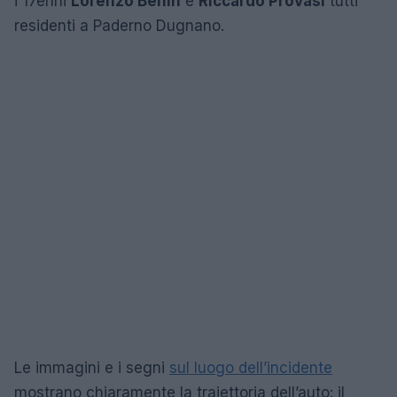
i 17enni
Lorenzo Benin
e
Riccardo Provasi
tutti
residenti a Paderno Dugnano.
Le immagini e i segni
sul luogo dell’incidente
mostrano chiaramente la traiettoria dell’auto: il