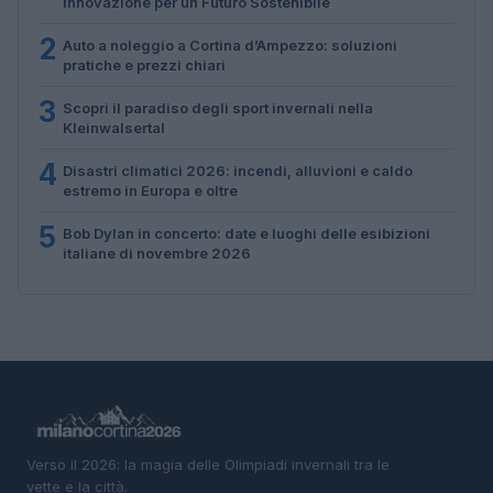
Innovazione per un Futuro Sostenibile
2
Auto a noleggio a Cortina d’Ampezzo: soluzioni
pratiche e prezzi chiari
3
Scopri il paradiso degli sport invernali nella
Kleinwalsertal
4
Disastri climatici 2026: incendi, alluvioni e caldo
estremo in Europa e oltre
5
Bob Dylan in concerto: date e luoghi delle esibizioni
italiane di novembre 2026
Verso il 2026: la magia delle Olimpiadi invernali tra le
vette e la città.