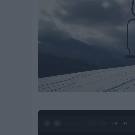
0:28 / 1:23
1
/
4