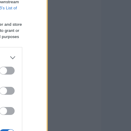
 downstream
B’s List of
er and store
to grant or
ed purposes