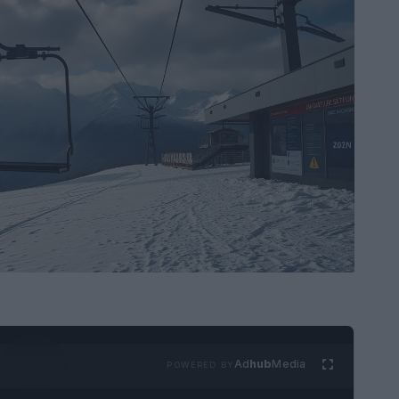
Ad
hub
Media
POWERED BY