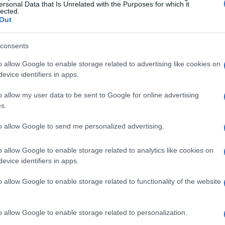
ersonal Data that Is Unrelated with the Purposes for which it
 meccanici
lected.
Out
presentano un aspetto quasi
poetico
. I
consents
trefoli
,
motori
e
piloni
, sembrano ribellarsi
o allow Google to enable storage related to advertising like cookies on
 verso le vette innevate. Non si tratta di una
evice identifiers in apps.
alla pausa, un invito a riflettere sulla fatica che
o allow my user data to be sent to Google for online advertising
s.
o che dominano le stazioni sciistiche possono
to allow Google to send me personalized advertising.
a quelli del XVII secolo, che, una volta attivati,
o allow Google to enable storage related to analytics like cookies on
aniche. Questi impianti, stanchi di operare
evice identifiers in apps.
un momento di riposo, proprio come il robot
che esprimeva il desiderio di concedersi un
o allow Google to enable storage related to functionality of the website
o allow Google to enable storage related to personalization.