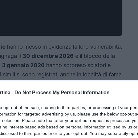
ie
hanno messo in evidenza la loro vulnerabilità.
ugnaga il
30 dicembre 2026
e il blocco della
l
3 gennaio 2026
hanno sorpreso sciatori e
simili si sono registrati anche in località di fama
 creando un clima di preoccupazione tra i
rtina -
Do Not Process My Personal Information
to opt-out of the sale, sharing to third parties, or processing of your per
formation for targeted advertising by us, please use the below opt-out s
r selection. Please note that after your opt-out request is processed y
eing interest-based ads based on personal information utilized by us or
disclosed to third parties prior to your opt-out. You may separately opt-