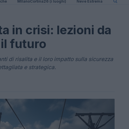
iche
MIlanoCortina26 (i luoghi)
Neve Estrema
ta in crisi: lezioni da
l futuro
ti di risalita e il loro impatto sulla sicurezza
ttagliata e strategica.