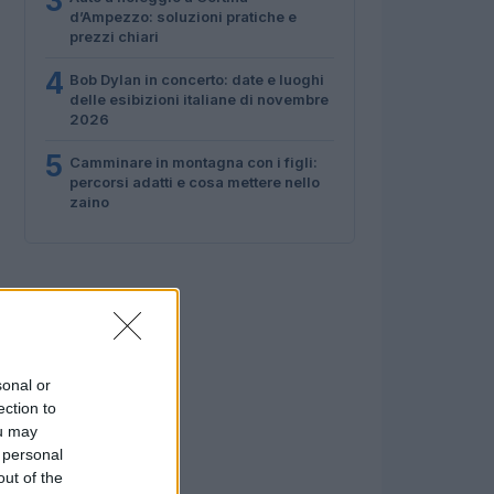
3
d’Ampezzo: soluzioni pratiche e
prezzi chiari
4
Bob Dylan in concerto: date e luoghi
delle esibizioni italiane di novembre
2026
5
Camminare in montagna con i figli:
percorsi adatti e cosa mettere nello
zaino
sonal or
ection to
ou may
 personal
out of the