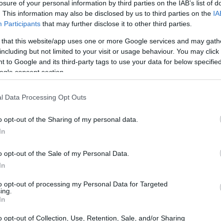
losure of your personal information by third parties on the IAB’s list of
. This information may also be disclosed by us to third parties on the
IA
Participants
that may further disclose it to other third parties.
 that this website/app uses one or more Google services and may gath
including but not limited to your visit or usage behaviour. You may click 
 to Google and its third-party tags to use your data for below specifi
ogle consent section.
l Data Processing Opt Outs
o opt-out of the Sharing of my personal data.
In
e ricordare che il trasporto su fune è
o opt-out of the Sale of my Personal Data.
 il trasporto di persone. I dati mostrano che il
In
iore rispetto a quello di treni, autobus e
to opt-out of processing my Personal Data for Targeted
si registrano notizie di incidenti stradali e dei
ing.
In
o opt-out of Collection, Use, Retention, Sale, and/or Sharing