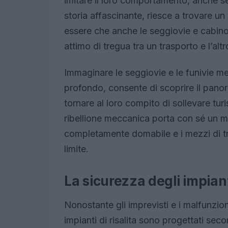
imitare il loro comportamento, anche s
storia affascinante, riesce a trovare 
essere che anche le seggiovie e cabino
attimo di tregua tra un trasporto e l’altr
Immaginare le seggiovie e le funivie me
profondo, consente di scoprire il pano
tornare al loro compito di sollevare tur
ribellione meccanica porta con sé un 
completamente domabile e i mezzi di tr
limite.
La sicurezza degli impianti
Nonostante gli imprevisti e i malfunzio
impianti di risalita sono progettati sec