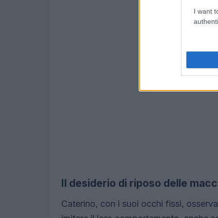
I want t
authenti
Il desiderio di riposo delle mac
Caterino, con i suoi occhi fissi, osser