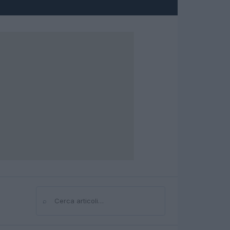
⌕
Cerca