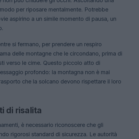
e non può chiudere gli occhi. Ascoltando una
un modo per riposare mentalmente. Potrebbe
vie aspirino a un simile momento di pausa, un
o.
ntre si fermano, per prendere un respiro
rama delle montagne che le circondano, prima di
isti verso le cime. Questo piccolo atto di
messaggio profondo: la montagna non è mai
asporto che la solcano devono rispettare il loro
 di risalita
namenti, è necessario riconoscere che gli
ondo rigorosi standard di sicurezza. Le autorità