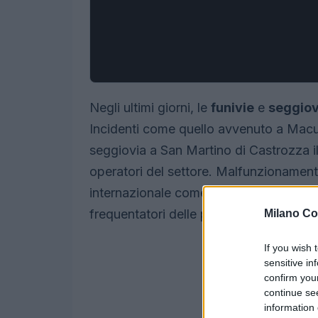
Negli ultimi giorni, le
funivie
e
seggiov
Incidenti come quello avvenuto a Mac
seggiovia a San Martino di Castrozza i
operatori del settore. Malfunzionamenti 
internazionale come Davos e Hintertux,
frequentatori delle piste.
Milano Co
If you wish 
sensitive in
confirm you
continue se
information 