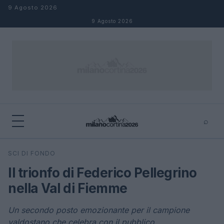
Salta al contenuto
9 Agosto 2026
9 Agosto 2026
⌕
×
⌕
SCI DI FONDO
Cerca
Il trionfo di Federico Pellegrino
nella Val di Fiemme
Un secondo posto emozionante per il campione
valdostano che celebra con il pubblico.