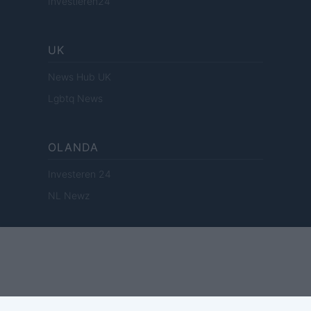
Investieren24
UK
News Hub UK
Lgbtq News
OLANDA
Investeren 24
NL Newz