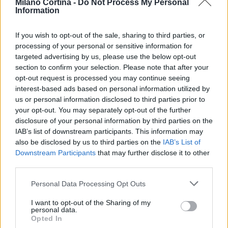
Milano Cortina -
Do Not Process My Personal
Information
If you wish to opt-out of the sale, sharing to third parties, or
processing of your personal or sensitive information for
targeted advertising by us, please use the below opt-out
BlinkFestivalen 2026: i campioni dello sci di fondo e
section to confirm your selection. Please note that after your
biathlon in gara dal 5 al 8 agosto
opt-out request is processed you may continue seeing
Marco Tessari · 4 Ago 2026
interest-based ads based on personal information utilized by
us or personal information disclosed to third parties prior to
SCI DI FONDO
your opt-out. You may separately opt-out of the further
disclosure of your personal information by third parties on the
IAB’s list of downstream participants. This information may
also be disclosed by us to third parties on the
IAB’s List of
Downstream Participants
that may further disclose it to other
third parties.
Please note that this website/app uses one or more Google
Personal Data Processing Opt Outs
services and may gather and store information including but
not limited to your visit or usage behaviour. You may click to
I want to opt-out of the Sharing of my
personal data.
grant or deny consent to Google and its third-party tags to
Opted In
use your data for below specified purposes in below Google