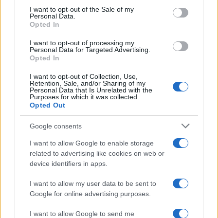
consent section.
I want to opt-out of the Sale of my
Personal Data.
Tecnica classica sci di fondo: assetto, spinta,
Opted In
scivolata e frenata
Marco Tessari · 4 Ago 2026
I want to opt-out of processing my
Personal Data for Targeted Advertising.
Opted In
SCI DI FONDO
I want to opt-out of Collection, Use,
Retention, Sale, and/or Sharing of my
Personal Data that Is Unrelated with the
Purposes for which it was collected.
Opted Out
Google consents
I want to allow Google to enable storage
related to advertising like cookies on web or
device identifiers in apps.
I want to allow my user data to be sent to
Google for online advertising purposes.
Elia Barp, Giovanni Ticcò, Virginia Cena e Caterina
Ganz in gara dal 5 al 8 agosto
I want to allow Google to send me