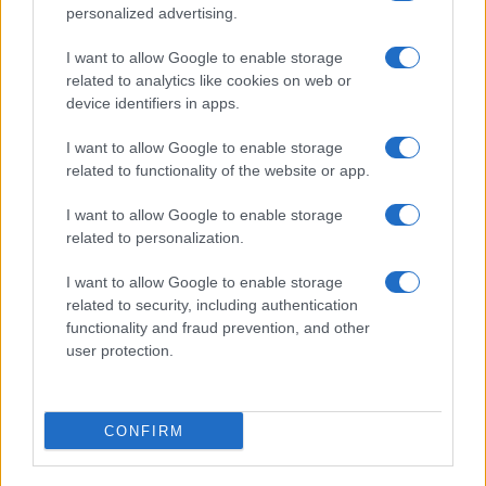
Marco Tessari · 4 Ago 2026
personalized advertising.
I want to allow Google to enable storage
related to analytics like cookies on web or
PIÙ LETTI
device identifiers in apps.
1
BlinkFestivalen 2026: i campioni dello sci di fondo e
I want to allow Google to enable storage
biathlon in gara dal 5 al 8 agosto
related to functionality of the website or app.
2
Tecnica classica sci di fondo: assetto, spinta,
I want to allow Google to enable storage
scivolata e frenata
related to personalization.
3
Elia Barp, Giovanni Ticcò, Virginia Cena e Caterina
I want to allow Google to enable storage
Ganz in gara dal 5 al 8 agosto
related to security, including authentication
4
functionality and fraud prevention, and other
Sci di fondo skating: progressione V1, V2 e uso dei
bastoncini
user protection.
5
Tecnica classica nel fondo: fondamentali, esercizi,
errori e attrezzatura
CONFIRM