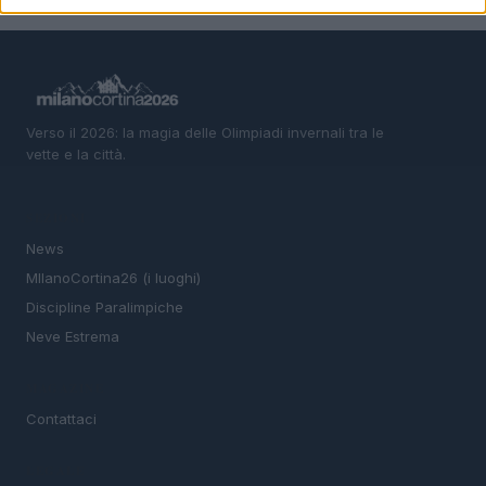
Verso il 2026: la magia delle Olimpiadi invernali tra le
vette e la città.
SEZIONI
News
MIlanoCortina26 (i luoghi)
Discipline Paralimpiche
Neve Estrema
MAGAZINE
Contattaci
LEGALE