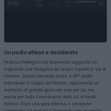
0:28 /
Ad
hub
Media
POWERED
1
/
4
1:20
BY
Un podio atteso e desiderato
Federico Pellegrino ha finalmente raggiunto un
traguardo che inseguiva da tempo: il podio in Val di
Fiemme. Questo secondo posto, il 46° podio
individuale in Coppa del Mondo, rappresenta un
momento di grande gioia non solo per lui, ma
anche per tutto il movimento dello sci di fondo
italiano. Dopo una gara intensa, il campione
valdostano ha tagliato il traguardo con un sorriso,