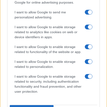
Google for online advertising purposes.
I want to allow Google to send me
personalized advertising.
I want to allow Google to enable storage
related to analytics like cookies on web or
device identifiers in apps.
Tecnica classica sci di fondo: assetto, spinta,
scivolata e frenata
I want to allow Google to enable storage
Marco Tessari · 4 Ago 2026
related to functionality of the website or app.
SCI DI FONDO
I want to allow Google to enable storage
related to personalization.
I want to allow Google to enable storage
related to security, including authentication
functionality and fraud prevention, and other
user protection.