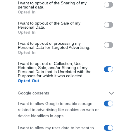
not limited to your visit or usage behaviour. You may click to
I want to opt-out of the Sharing of my
personal data.
grant or deny consent to Google and its third-party tags to
Opted In
use your data for below specified purposes in below Google
consent section.
I want to opt-out of the Sale of my
Personal Data.
Opted In
I want to opt-out of processing my
Personal Data for Targeted Advertising.
Opted In
I want to opt-out of Collection, Use,
Retention, Sale, and/or Sharing of my
BlinkFestivalen 2026: i campioni dello sci di fondo e
Personal Data that Is Unrelated with the
Purposes for which it was collected.
biathlon in gara dal 5 al 8 agosto
Opted Out
Marco Tessari · 4 Ago 2026
Google consents
SCI DI FONDO
I want to allow Google to enable storage
related to advertising like cookies on web or
device identifiers in apps.
I want to allow my user data to be sent to