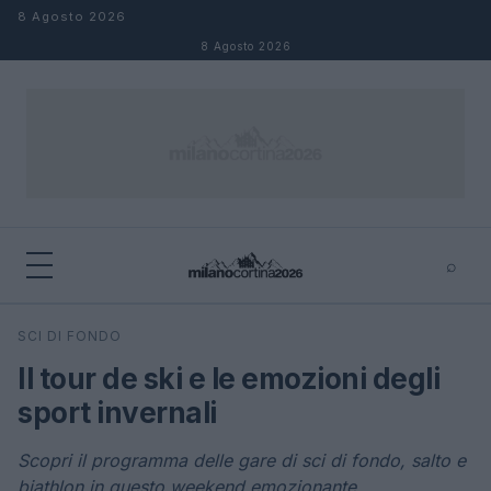
Salta al contenuto
8 Agosto 2026
8 Agosto 2026
⌕
×
⌕
SCI DI FONDO
Cerca
Il tour de ski e le emozioni degli
sport invernali
Scopri il programma delle gare di sci di fondo, salto e
biathlon in questo weekend emozionante.