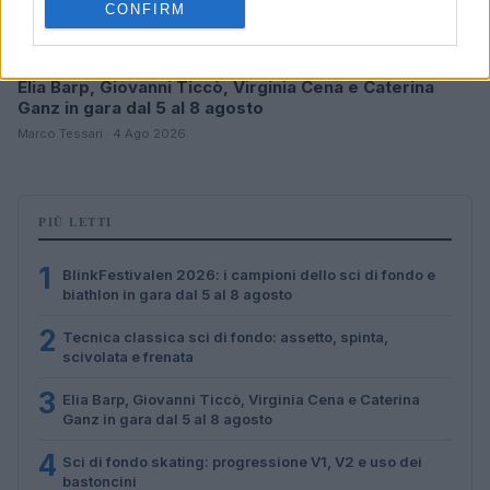
CONFIRM
Elia Barp, Giovanni Ticcò, Virginia Cena e Caterina
Ganz in gara dal 5 al 8 agosto
Marco Tessari · 4 Ago 2026
PIÙ LETTI
1
BlinkFestivalen 2026: i campioni dello sci di fondo e
biathlon in gara dal 5 al 8 agosto
2
Tecnica classica sci di fondo: assetto, spinta,
scivolata e frenata
3
Elia Barp, Giovanni Ticcò, Virginia Cena e Caterina
Ganz in gara dal 5 al 8 agosto
4
Sci di fondo skating: progressione V1, V2 e uso dei
bastoncini