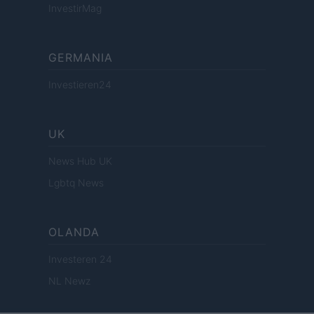
InvestirMag
GERMANIA
Investieren24
UK
News Hub UK
Lgbtq News
OLANDA
Investeren 24
NL Newz