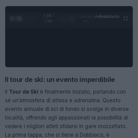
0:28 /
Ad
hub
Media
POWERED
1
/
4
1:50
BY
Il tour de ski: un evento imperdibile
Il
Tour de Ski
è finalmente iniziato, portando con
sé un’atmosfera di attesa e adrenalina. Questo
evento annuale di sci di fondo si svolge in diverse
località, offrendo agli appassionati la possibilità di
vedere i migliori atleti sfidarsi in gare mozzafiato.
La prima tappa, che si tiene a Dobbiaco, è