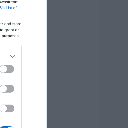
 downstream
B’s List of
er and store
to grant or
ed purposes