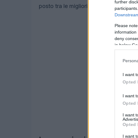
further disc
posto tra le migliori.
participants
Downstream 
Please note
information 
deny consent
in below Go
Persona
I want t
Opted 
I want t
Opted 
I want 
Advertis
Opted 
I want t