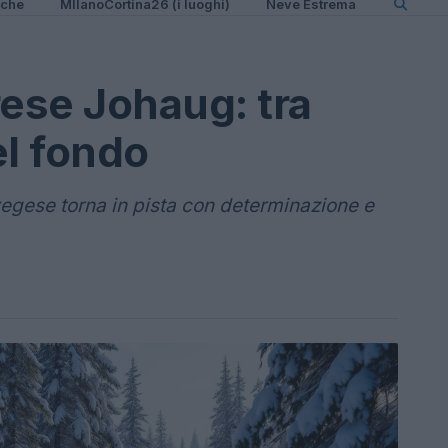
iche
MIlanoCortina26 (i luoghi)
Neve Estrema
erese Johaug: tra
el fondo
vegese torna in pista con determinazione e