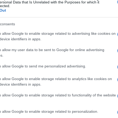
ersonal Data that Is Unrelated with the Purposes for which it
lected.
Out
lice. Dopo due anni di stop, ha dovuto
ate al rientro, ma anche quelle emotive. Le parole
consents
 di un impegno straordinario: tra allenamenti,
o allow Google to enable storage related to advertising like cookies on
 dimostrato una resilienza fuori dal comune. La
evice identifiers in apps.
leta con quella di madre è un esempio per molti, e
o allow my user data to be sent to Google for online advertising
a famiglia evidenzia l’importanza del supporto in
s.
to allow Google to send me personalized advertising.
o allow Google to enable storage related to analytics like cookies on
evice identifiers in apps.
tate ai Campionati mondiali di sci di fondo,
o allow Google to enable storage related to functionality of the website
 ritirarsi dopo le ultime gare in programma a
sciano spazio a interpretazioni e speranze. Il
o allow Google to enable storage related to personalization.
nno le prossime Olimpiadi invernali, ha acceso i