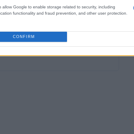
mpetizioni. Gli appassionati di sci di fondo
o allow Google to enable storage related to security, including
regalare emozioni e trionfi, contribuendo a
cation functionality and fraud prevention, and other user protection.
straordinaria carriera.
CONFIRM