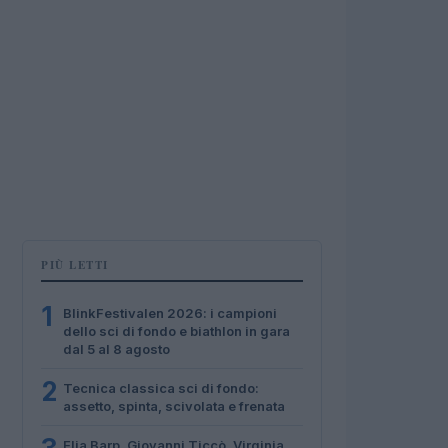
PIÙ LETTI
1
BlinkFestivalen 2026: i campioni
dello sci di fondo e biathlon in gara
dal 5 al 8 agosto
2
Tecnica classica sci di fondo:
assetto, spinta, scivolata e frenata
Elia Barp, Giovanni Ticcò, Virginia