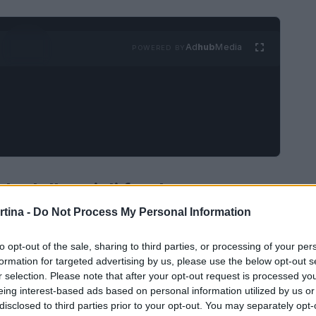
Ad
hub
Media
POWERED BY
do dello sci di fondo
rtina -
Do Not Process My Personal Information
lebrate nel panorama dello sci di fondo, ha
competizioni dopo un lungo periodo di assenza.
to opt-out of the sale, sharing to third parties, or processing of your per
formation for targeted advertising by us, please use the below opt-out s
 ha subito una battuta d’arresto a causa di una
r selection. Please note that after your opt-out request is processed y
il suo spirito combattivo e la determinazione
eing interest-based ads based on personal information utilized by us or
disclosed to third parties prior to your opt-out. You may separately opt-
a a sfidare le avversarie e a riconquistare il suo