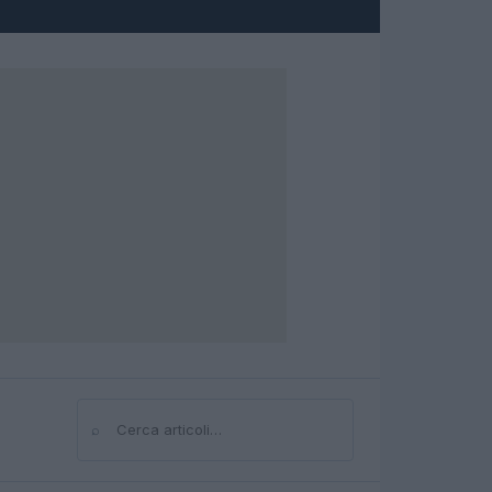
⌕
Cerca