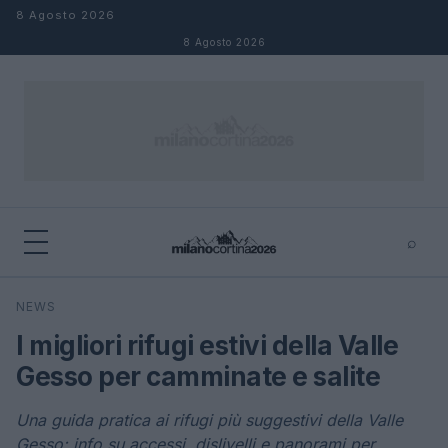
Salta al contenuto
8 Agosto 2026
8 Agosto 2026
⌕
×
⌕
NEWS
Cerca
I migliori rifugi estivi della Valle
Gesso per camminate e salite
Una guida pratica ai rifugi più suggestivi della Valle
Gesso: info su accessi, dislivelli e panorami per