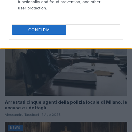
e performance
functionality and fraud prevention, and other
Marco Tessari · 8 Ago 2026
user protection.
NEWS
CONFIRM
Arrestati cinque agenti della polizia locale di Milano: le
accuse e i dettagli
Alessandro Tassinari · 7 Ago 2026
NEWS