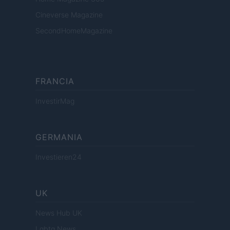
Cineverse Magazine
SecondHomeMagazine
FRANCIA
InvestirMag
GERMANIA
Investieren24
UK
News Hub UK
Lgbtq News