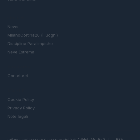
SEZIONI
News
MIlanoCortina26 (i luoghi)
Discipline Paralimpiche
Neve Estrema
MAGAZINE
Contattaci
LEGALE
Cookie Policy
Privacy Policy
Note legali
milano-cortina.com è una proprietà di AdHub Media S.r.l. — REA