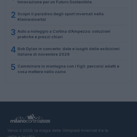
Innovazione per un Futuro Sostenibile
2
Scopri il paradiso degli sport invernali nella
Kleinwalsertal
3
Auto a noleggio a Cortina d’Ampezzo: soluzioni
pratiche e prezzi chiari
4
Bob Dylan in concerto: date e luoghi delle esibizioni
italiane di novembre 2026
5
Camminare in montagna con i figli: percorsi adatti e
cosa mettere nello zaino
Verso il 2026: la magia delle Olimpiadi invernali tra le
vette e la città.