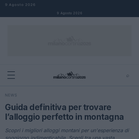
Salta al contenuto
9 Agosto 2026
9 Agosto 2026
⌕
×
⌕
NEWS
Cerca
Guida definitiva per trovare
l’alloggio perfetto in montagna
Scopri i migliori alloggi montani per un'esperienza di
soggiorno indimenticabile. Scegli tra una vasta