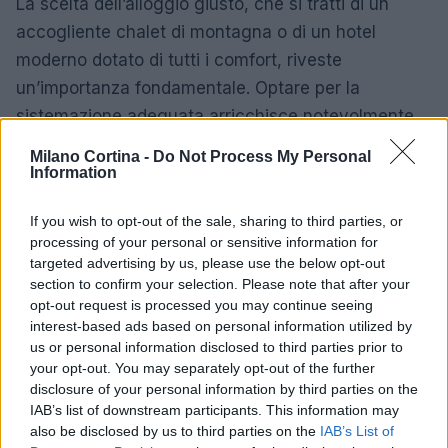
La scelta dell’alloggio giusto, che si tratti di un
accogliente chalet di montagna o di un hotel
moderno dotato di tutti i comfort, riveste
un’importanza fondamentale. Optare per la
sistemazione adeguata arricchisce notevolmente
l’esperienza in montagna, consentendo di
Milano Cortina -
Do Not Process My Personal
immergersi nella natura senza compromettere il
Information
comfort.
If you wish to opt-out of the sale, sharing to third parties, or
processing of your personal or sensitive information for
targeted advertising by us, please use the below opt-out
AUTORE
section to confirm your selection. Please note that after your
Susanna Capelli
opt-out request is processed you may continue seeing
interest-based ads based on personal information utilized by
Susanna Capelli ha raccontato una
us or personal information disclosed to third parties prior to
rievocazione veronese dal loggiato di Piazza
your opt-out. You may separately opt-out of the further
Bra, promuovendo una linea editoriale che
disclosure of your personal information by third parties on the
valorizza la storia locale sui social.
IAB’s list of downstream participants. This information may
Collaboratrice storica, possiede una
also be disclosed by us to third parties on the
IAB’s List of
collezione di programmi teatrali degli