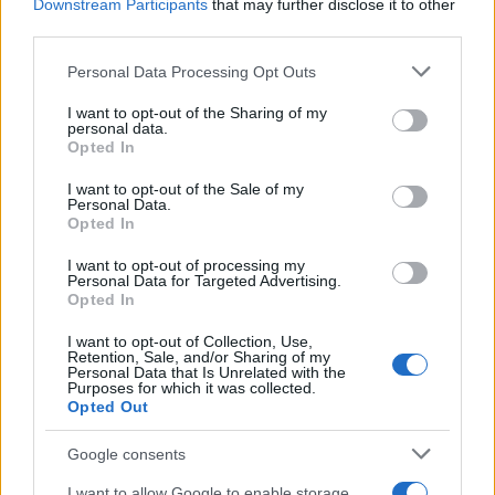
Downstream Participants
that may further disclose it to other
spettacoli veronesi come particolare
third parties.
biografico.
Please note that this website/app uses one or more Google
Personal Data Processing Opt Outs
services and may gather and store information including but
not limited to your visit or usage behaviour. You may click to
I want to opt-out of the Sharing of my
personal data.
grant or deny consent to Google and its third-party tags to
Opted In
use your data for below specified purposes in below Google
consent section.
I want to opt-out of the Sale of my
Personal Data.
Opted In
I want to opt-out of processing my
Personal Data for Targeted Advertising.
Opted In
I want to opt-out of Collection, Use,
Retention, Sale, and/or Sharing of my
Personal Data that Is Unrelated with the
Purposes for which it was collected.
Opted Out
Google consents
I want to allow Google to enable storage