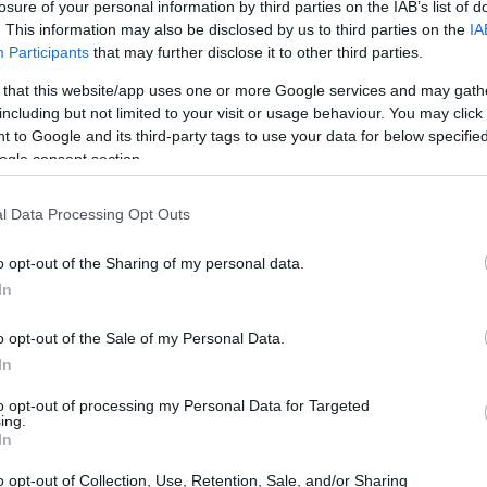
losure of your personal information by third parties on the IAB’s list of
. This information may also be disclosed by us to third parties on the
IA
Participants
that may further disclose it to other third parties.
 that this website/app uses one or more Google services and may gath
including but not limited to your visit or usage behaviour. You may click 
 to Google and its third-party tags to use your data for below specifi
ogle consent section.
l Data Processing Opt Outs
o opt-out of the Sharing of my personal data.
In
o sportivo
o opt-out of the Sale of my Personal Data.
In
apevole è comprendere le diverse
categorie di
to opt-out of processing my Personal Data for Targeted
sportivi non si limitano a felpe e pantaloni, ma
ing.
In
 accessori. Di seguito, alcune delle categorie
o opt-out of Collection, Use, Retention, Sale, and/or Sharing