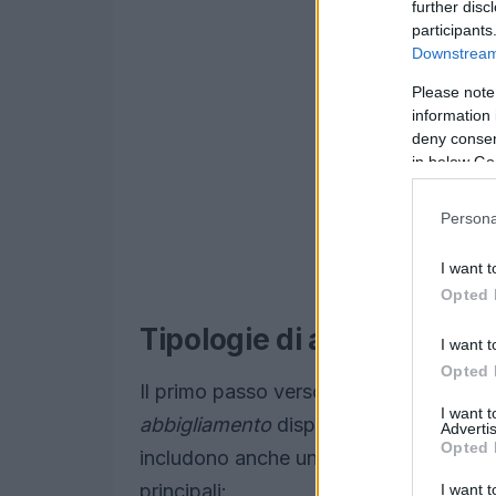
further disc
participants
Downstream 
Please note
information 
deny consent
in below Go
Persona
I want t
Opted 
Tipologie di abbigliament
I want t
Opted 
Il primo passo verso un acquisto cons
I want 
abbigliamento
disponibili. Gli articoli 
Advertis
Opted 
includono anche una varietà di scarpe e
principali:
I want t