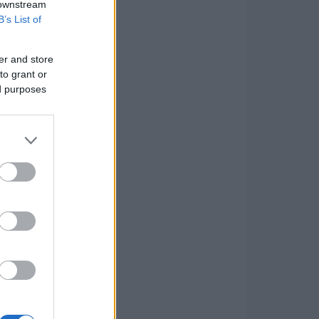
 downstream
B’s List of
er and store
to grant or
ed purposes