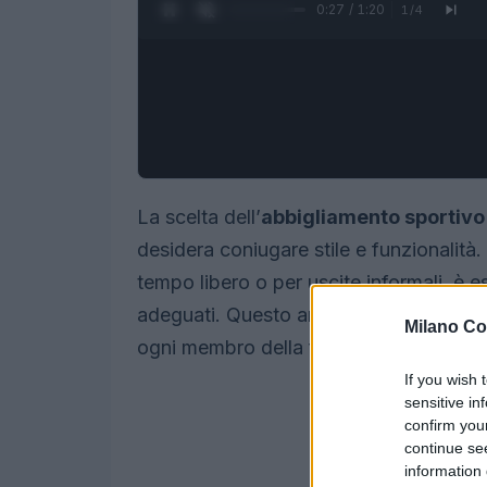
0:28 / 1:20
1
/
4
La scelta dell’
abbigliamento sportivo
desidera coniugare stile e funzionalità. C
tempo libero o per uscite informali, è es
adeguati. Questo articolo analizza le stra
Milano Co
ogni membro della famiglia, spaziando 
If you wish 
sensitive in
confirm you
continue se
information 