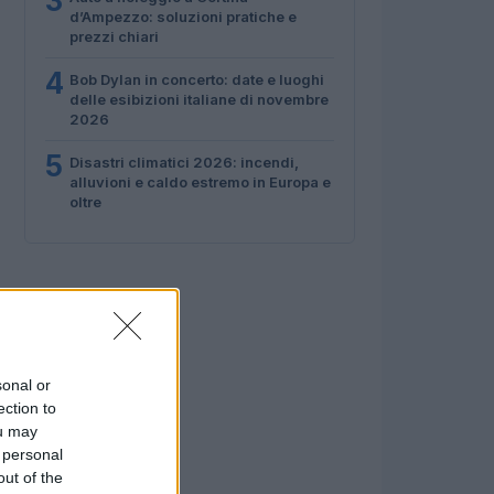
3
d’Ampezzo: soluzioni pratiche e
prezzi chiari
4
Bob Dylan in concerto: date e luoghi
delle esibizioni italiane di novembre
2026
5
Disastri climatici 2026: incendi,
alluvioni e caldo estremo in Europa e
oltre
sonal or
ection to
ou may
 personal
out of the