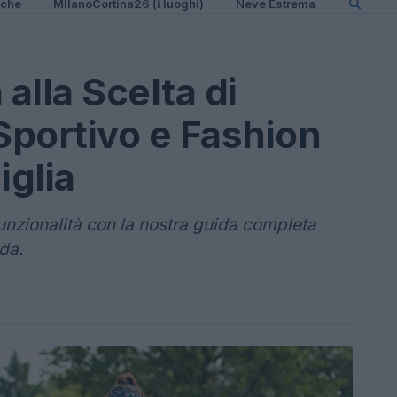
iche
MIlanoCortina26 (i luoghi)
Neve Estrema
alla Scelta di
portivo e Fashion
iglia
e funzionalità con la nostra guida completa
da.