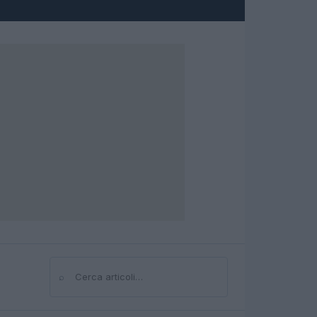
⌕
Cerca