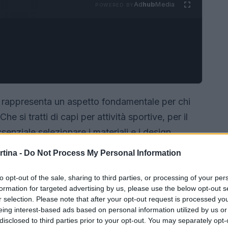
Ad
hub
Media
POWERED BY
rappresenta un aspetto fondamentale per chi
he si tratti di capi per attività sportive, per il
senziale selezionare i materiali e i design
tegie più efficaci per trovare i vestiti ideali per
rtina -
Do Not Process My Personal Information
da sneakers a giacconi, da pantaloni a felpe.
to opt-out of the sale, sharing to third parties, or processing of your per
formation for targeted advertising by us, please use the below opt-out s
r selection. Please note that after your opt-out request is processed y
eing interest-based ads based on personal information utilized by us or
disclosed to third parties prior to your opt-out. You may separately opt-