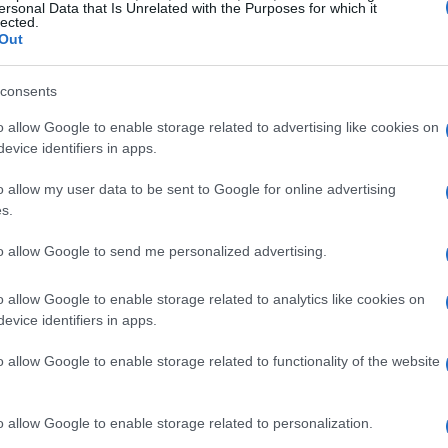
ersonal Data that Is Unrelated with the Purposes for which it
lected.
Out
per garantire comfort e performance. È
consents
in base all’attività praticata; ad esempio, le
o allow Google to enable storage related to advertising like cookies on
evice identifiers in apps.
entre le scarpe da
trekking
risultano perfette per
rare anche il supporto e l’ammortizzazione
o allow my user data to be sent to Google for online advertising
s.
to allow Google to send me personalized advertising.
o allow Google to enable storage related to analytics like cookies on
tecnico è imprescindibile. Questa categoria
evice identifiers in apps.
progettati per mantenere il corpo fresco e
o allow Google to enable storage related to functionality of the website
liette e i pantaloni in
microfibra
rappresentano
ico che ottimizza le prestazioni.
o allow Google to enable storage related to personalization.