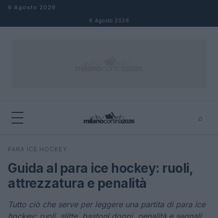
Salta al contenuto
6 Agosto 2026
6 Agosto 2026
⌕
×
⌕
PARA ICE HOCKEY
Cerca
Guida al para ice hockey: ruoli,
attrezzatura e penalità
Tutto ciò che serve per leggere una partita di para ice
hockey: ruoli, slitte, bastoni doppi, penalità e segnali