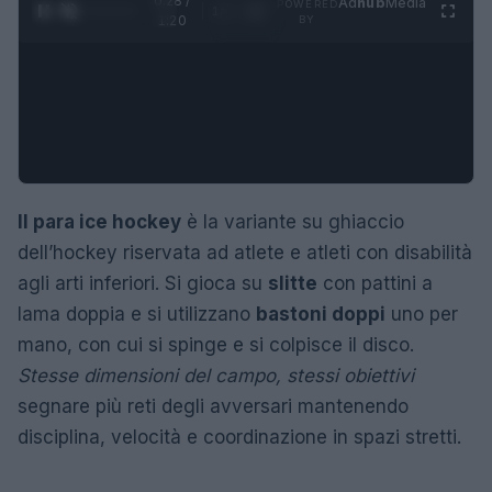
0:29 /
Ad
hub
Media
POWERED
1
/
4
1:20
BY
Il para ice hockey
è la variante su ghiaccio
dell’hockey riservata ad atlete e atleti con disabilità
agli arti inferiori. Si gioca su
slitte
con pattini a
lama doppia e si utilizzano
bastoni doppi
uno per
mano, con cui si spinge e si colpisce il disco.
Stesse dimensioni del campo, stessi obiettivi
segnare più reti degli avversari mantenendo
disciplina, velocità e coordinazione in spazi stretti.