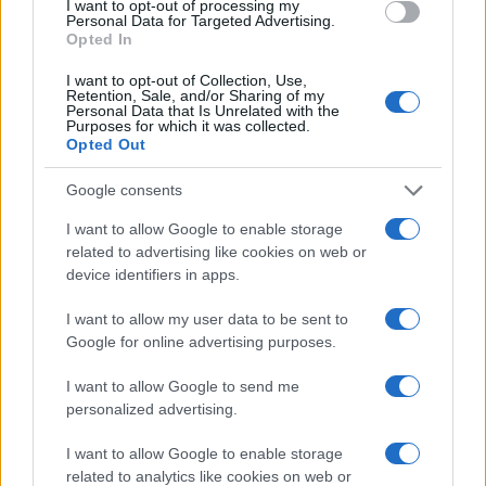
I want to opt-out of processing my
Personal Data for Targeted Advertising.
Tre consigli pratici: 1) seguire il
cambio dei blocchi
Opted In
per capire l’inerzia; 2) osservare come la squadra
I want to opt-out of Collection, Use,
gestisce i rimbalzi sul traffico, indice della disciplina
Retention, Sale, and/or Sharing of my
Personal Data that Is Unrelated with the
difensiva; 3) ascoltare i suoni dei pick e delle lame,
Purposes for which it was collected.
che rivelano ritmo di gioco e stanchezza. Con
Opted Out
questi riferimenti, ogni spettatore può decifrare i
Google consents
dettagli che trasformano una sequenza di contrasti
I want to allow Google to enable storage
in una partita letta con consapevolezza.
related to advertising like cookies on web or
device identifiers in apps.
I want to allow my user data to be sent to
AUTORE
Google for online advertising purposes.
Marco Tessari
Marco Tessari, giornalista trentino
I want to allow Google to send me
specializzato in sport invernali e montagna,
personalized advertising.
segue da anni Coppa del Mondo di sci,
Olimpiadi invernali e alpinismo; racconta gare,
I want to allow Google to enable storage
atleti e cultura della montagna con
related to analytics like cookies on web or