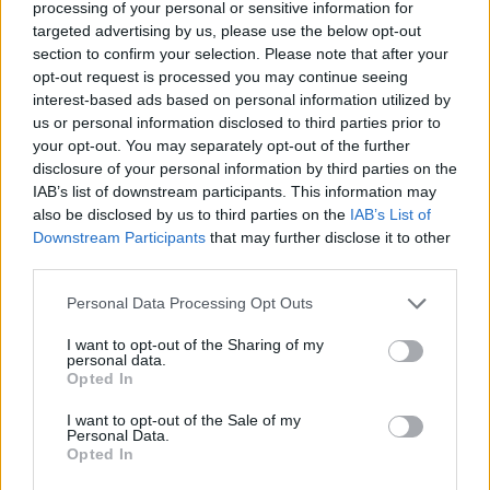
processing of your personal or sensitive information for
schiaccia a protezione dello slot, segnale di
targeted advertising by us, please use the below opt-out
section to confirm your selection. Please note that after your
gestione del rischio sui tiri dalla media.
opt-out request is processed you may continue seeing
interest-based ads based on personal information utilized by
Come seguire una partita dal vivo o in
us or personal information disclosed to third parties prior to
TV
your opt-out. You may separately opt-out of the further
disclosure of your personal information by third parties on the
Per apprezzare il
para ice hockey
è utile scegliere
IAB’s list of downstream participants. This information may
also be disclosed by us to third parties on the
IAB’s List of
un punto d’osservazione che permetta di vedere
Downstream Participants
that may further disclose it to other
linee di passaggio e rotazioni. Dal vivo, la vista
third parties.
dall’alto della blu evidenzia geometrie d’attacco; a
Please note that this website/app uses one or more Google
Personal Data Processing Opt Outs
bordo pista si coglie invece la
tecnica di spinta
coi
services and may gather and store information including but
pick, fondamentale nelle accelerazioni. In TV,
not limited to your visit or usage behaviour. You may click to
I want to opt-out of the Sharing of my
personal data.
grant or deny consent to Google and its third-party tags to
alternare lo sguardo tra portatore e giocatore
Opted In
use your data for below specified purposes in below Google
senza disco aiuta a prevedere lo sviluppo: quando
consent section.
I want to opt-out of the Sale of my
l’ala debole scivola dietro la difesa con busto
Personal Data.
Opted In
basso, sta preparando il secondo palo.