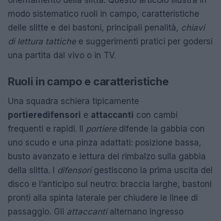
orientamento della slitta. Questo articolo illustra in
modo sistematico ruoli in campo, caratteristiche
delle slitte e dei bastoni, principali penalità,
chiavi
di lettura tattiche
e suggerimenti pratici per godersi
una partita dal vivo o in TV.
Ruoli in campo e caratteristiche
Una squadra schiera tipicamente
portiere
difensori
e
attaccanti
con cambi
frequenti e rapidi. Il
portiere
difende la gabbia con
uno scudo e una pinza adattati: posizione bassa,
busto avanzato e lettura del rimbalzo sulla gabbia
della slitta. I
difensori
gestiscono la prima uscita del
disco e l’anticipo sul neutro: braccia larghe, bastoni
pronti alla spinta laterale per chiudere le linee di
passaggio. Gli
attaccanti
alternano ingresso