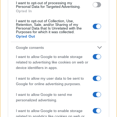
I want to opt-out of processing my
Personal Data for Targeted Advertising.
Opted In
I want to opt-out of Collection, Use,
Retention, Sale, and/or Sharing of my
Personal Data that Is Unrelated with the
Purposes for which it was collected.
Opted Out
Google consents
I want to allow Google to enable storage
related to advertising like cookies on web or
Disastri climatici 2026: incendi, alluvioni e caldo
device identifiers in apps.
estremo in Europa e oltre
Marco Tessari · 1 Ago 2026
I want to allow my user data to be sent to
Google for online advertising purposes.
I want to allow Google to send me
PIÙ LETTI
personalized advertising.
1
I want to allow Google to enable storage
Scopri le Olimpiadi Milano Cortina: Sport, Cultura e
Innovazione per un Futuro Sostenibile
related to analytics like cookies on web or