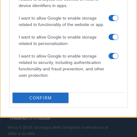
device identifiers in apps.
2
Auto a noleggio a Cortina d’Ampezzo: soluzioni
pratiche e prezzi chiari
I want to allow Google to enable storage
related to functionality of the website or app.
3
Camminare in montagna con i figli: percorsi adatti e
cosa mettere nello zaino
I want to allow Google to enable storage
related to personalization.
4
Scopri il paradiso degli sport invernali nella
Kleinwalsertal
I want to allow Google to enable storage
5
related to security, including authentication
Bob Dylan in concerto: date e luoghi delle esibizioni
italiane di novembre 2026
functionality and fraud prevention, and other
user protection.
CONFIRM
Verso il 2026: la magia delle Olimpiadi invernali tra le
vette e la città.