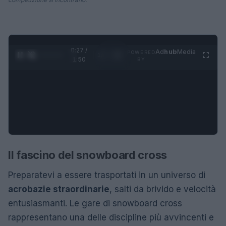
0:27 /
Ad
hub
Media
POWERED
1
/
4
1:50
BY
Il fascino del snowboard cross
Preparatevi a essere trasportati in un universo di
acrobazie straordinarie
, salti da brivido e velocità
entusiasmanti. Le gare di snowboard cross
rappresentano una delle discipline più avvincenti e