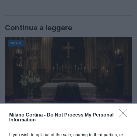
Continua a leggere
NEWS
Milano Cortina -
Do Not Process My Personal
Information
Don Antonio Mazzi: l’ultimo saluto a Milano tra
emozioni e canti
If you wish to opt-out of the sale, sharing to third parties, or