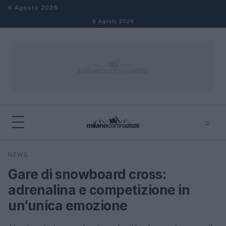
Salta al contenuto
6 Agosto 2026
6 Agosto 2026
⌕
×
⌕
NEWS
Cerca
Gare di snowboard cross:
adrenalina e competizione in
un’unica emozione