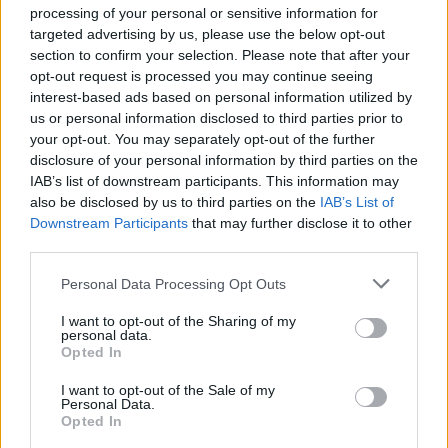
processing of your personal or sensitive information for
Marco Tessari · 3 Ago 2026
targeted advertising by us, please use the below opt-out
section to confirm your selection. Please note that after your
NEWS
opt-out request is processed you may continue seeing
interest-based ads based on personal information utilized by
us or personal information disclosed to third parties prior to
your opt-out. You may separately opt-out of the further
disclosure of your personal information by third parties on the
IAB’s list of downstream participants. This information may
also be disclosed by us to third parties on the
IAB’s List of
Downstream Participants
that may further disclose it to other
third parties.
Please note that this website/app uses one or more Google
Personal Data Processing Opt Outs
services and may gather and store information including but
not limited to your visit or usage behaviour. You may click to
I want to opt-out of the Sharing of my
personal data.
Bocciature scolastiche: i casi giudiziari che hanno
grant or deny consent to Google and its third-party tags to
Opted In
fatto discutere
use your data for below specified purposes in below Google
Marco Tessari · 3 Ago 2026
consent section.
I want to opt-out of the Sale of my
Personal Data.
Opted In
NEWS