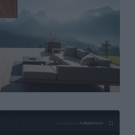
Ad
hub
Media
POWERED BY