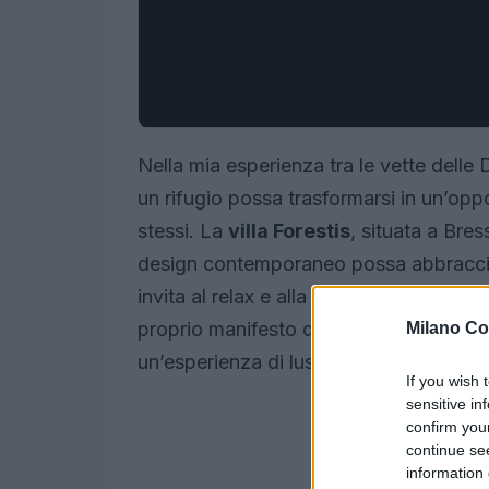
Nella mia esperienza tra le vette delle
un rifugio possa trasformarsi in un’opp
stessi. La
villa Forestis
, situata a Bre
design contemporaneo possa abbraccia
invita al relax e alla meditazione. Que
proprio manifesto dell’ospitalità moder
Milano Co
un’esperienza di lusso in totale armoni
If you wish 
sensitive in
confirm you
continue se
information 