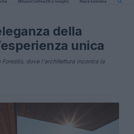
iche
MIlanoCortina26 (i luoghi)
Neve Estrema
’eleganza della
’esperienza unica
a Forestis, dove l'architettura incontra la