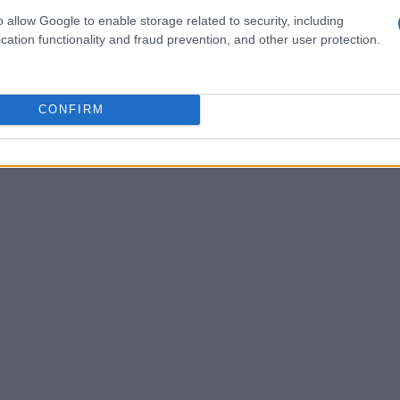
. Il design degli interni riflette la tradizione
o allow Google to enable storage related to security, including
cation functionality and fraud prevention, and other user protection.
che creano un ambiente rilassante e rigenerante. In
non è casuale: il larice, il pino cembro e l’abete
a, ma migliorano anche la qualità dell’aria e il
CONFIRM
n è solo un soggiorno, ma una vera e propria
 sensi.