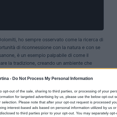
 Dolomiti, ho sempre osservato come la ricerca di
ortunità di riconnessione con la natura e con se
ssanone, è un esempio palpabile di come il
re la tradizione, creando un ambiente che
sto luogo non è solo un’abitazione, ma un vero e
na, dove ogni dettaglio è pensato per garantire
rtina -
Do Not Process My Personal Information
a con il paesaggio circostante.
to opt-out of the sale, sharing to third parties, or processing of your per
formation for targeted advertising by us, please use the below opt-out s
r selection. Please note that after your opt-out request is processed y
eing interest-based ads based on personal information utilized by us or
disclosed to third parties prior to your opt-out. You may separately opt-