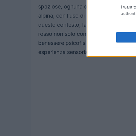
spaziose, ognuna dotata di bagno en-suite
I want t
authenti
alpina, con l’uso di legni non trattati 
questo contesto, la scelta dei materiali 
rosso non solo contribuiscono all’estetic
benessere psicofisico degli ospiti. No
esperienza sensoriale che stimola tutti i