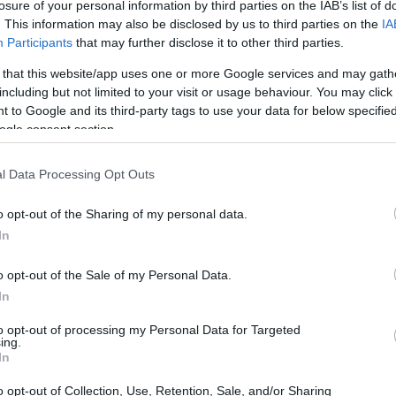
losure of your personal information by third parties on the IAB’s list of
. This information may also be disclosed by us to third parties on the
IA
Participants
that may further disclose it to other third parties.
 that this website/app uses one or more Google services and may gath
including but not limited to your visit or usage behaviour. You may click 
 to Google and its third-party tags to use your data for below specifi
ogle consent section.
l Data Processing Opt Outs
o opt-out of the Sharing of my personal data.
In
o opt-out of the Sale of my Personal Data.
ra storia e innovazione
In
ante, essendo stata originariamente costruita nel
to opt-out of processing my Personal Data for Targeted
ing.
e medico di un sanatorio polmonare. Questa
In
lorizzata dai suoi attuali proprietari,
Teresa
o opt-out of Collection, Use, Retention, Sale, and/or Sharing