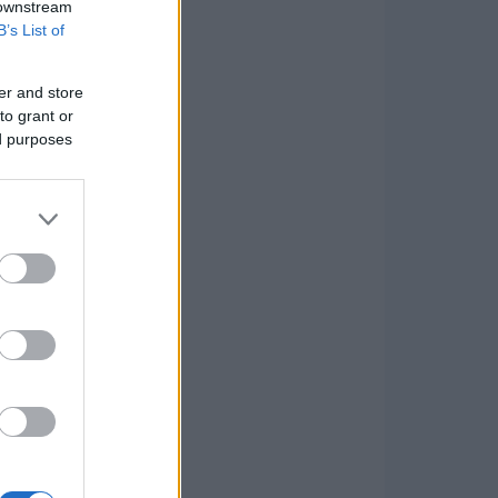
 downstream
B’s List of
er and store
to grant or
ed purposes