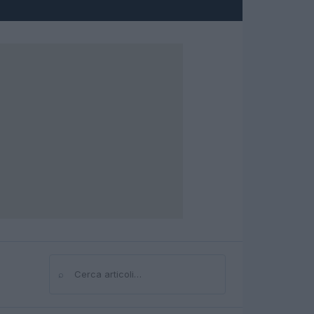
⌕
Cerca