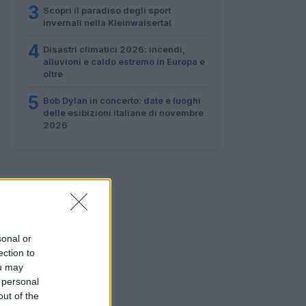
3
Scopri il paradiso degli sport
invernali nella Kleinwalsertal
4
Disastri climatici 2026: incendi,
alluvioni e caldo estremo in Europa e
oltre
5
Bob Dylan in concerto: date e luoghi
delle esibizioni italiane di novembre
2026
sonal or
ection to
ou may
 personal
out of the