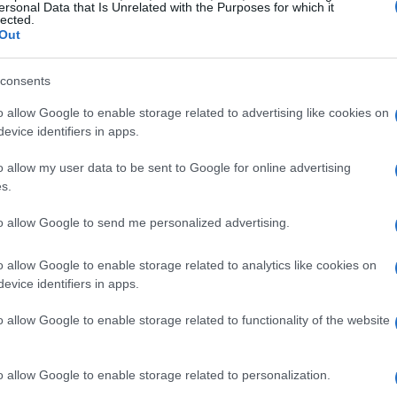
he hanno scelto di restaurare piuttosto che
ersonal Data that Is Unrelated with the Purposes for which it
lected.
il rispetto per il passato è fondamentale, e in
Out
getto che unisce
filologia e innovazione
. Il
consents
va l’anima del legno e della pietra, ma invita
 natura.
o allow Google to enable storage related to advertising like cookies on
evice identifiers in apps.
rchitettura
Asaggio
, diretto da
Armin Sader
, il
o allow my user data to be sent to Google for online advertising
riteri di sostenibilità e autenticità. Ogni
s.
ato per dialogare con il contesto naturale,
to allow Google to send me personalized advertising.
 vetro e pietra dolomitica. I numeri parlano
 della struttura originale, dimostrando un
o allow Google to enable storage related to analytics like cookies on
evice identifiers in apps.
ione responsabile.
o allow Google to enable storage related to functionality of the website
l relax e la rigenerazione
o allow Google to enable storage related to personalization.
ti, la villa offre cinque camere da letto