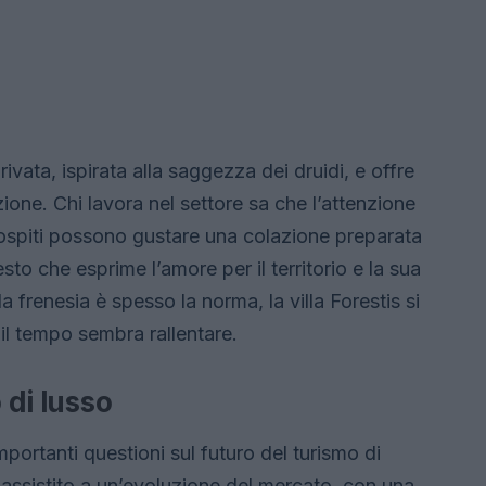
ivata, ispirata alla saggezza dei druidi, e offre
one. Chi lavora nel settore sa che l’attenzione
li ospiti possono gustare una colazione preparata
esto che esprime l’amore per il territorio e la sua
a frenesia è spesso la norma, la villa Forestis si
 il tempo sembra rallentare.
 di lusso
importanti questioni sul futuro del turismo di
 assistito a un’evoluzione del mercato, con una