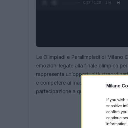
0:28 / 1:20
1
/
4
Le Olimpiadi e Paralimpiadi di Milano 
emozioni legate alla finale olimpica pe
rappresenta un’opportunità straordinaria
e competere ai massimi livelli. Di seguit
Milano Co
partecipazione a questa finale, inclusi i 
If you wish 
sensitive in
confirm you
continue se
information 