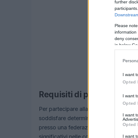
further disc
participants
Downstream 
Please note
information 
deny consent
in below Go
Persona
I want t
Opted 
Requisiti di partecipazio
I want t
Opted 
Per partecipare alla finale olimpica pe
I want 
soddisfare determinati
requisiti di amm
Advertis
Opted 
presso una federazione sportiva riconos
significativi nelle competizioni di qualif
I want t