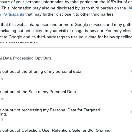
losure of your personal information by third parties on the IAB’s list of
. This information may also be disclosed by us to third parties on the
IA
Participants
that may further disclose it to other third parties.
 that this website/app uses one or more Google services and may gath
including but not limited to your visit or usage behaviour. You may click 
 to Google and its third-party tags to use your data for below specifi
ogle consent section.
l Data Processing Opt Outs
o opt-out of the Sharing of my personal data.
In
ne
o opt-out of the Sale of my Personal Data.
In
r la medaglia di bronzo femminile, è fondamentale
to opt-out of processing my Personal Data for Targeted
issibilità
. Le atlete devono essere iscritte
ing.
In
ciuta e devono aver ottenuto risultati
icazione. Inoltre, è necessario rispettare le
o opt-out of Collection, Use, Retention, Sale, and/or Sharing