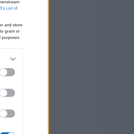
 downstream
B’s List of
er and store
to grant or
ed purposes