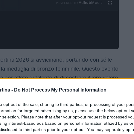
Ad
hub
Media
POWERED BY
Cortina 2026 si avvicinano, portando con sé le
r la medaglia di bronzo femminile. Questo evento
 per atlete di talento di dimostrare il loro valore
o, vengono esplorati i dettagli riguardanti la
rtina -
Do Not Process My Personal Information
requisiti e le modalità di iscrizione.
to opt-out of the sale, sharing to third parties, or processing of your per
formation for targeted advertising by us, please use the below opt-out s
r selection. Please note that after your opt-out request is processed y
eing interest-based ads based on personal information utilized by us or
disclosed to third parties prior to your opt-out. You may separately opt-