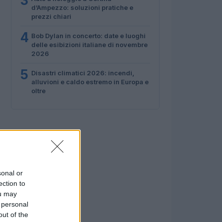
3
d’Ampezzo: soluzioni pratiche e
prezzi chiari
4
Bob Dylan in concerto: date e luoghi
delle esibizioni italiane di novembre
2026
5
Disastri climatici 2026: incendi,
alluvioni e caldo estremo in Europa e
oltre
sonal or
ection to
ou may
 personal
out of the