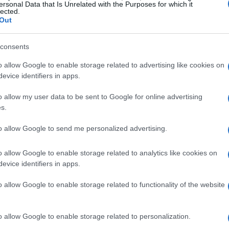
ersonal Data that Is Unrelated with the Purposes for which it
lected.
arantiscono l’integrità e la sicurezza dell’evento.
Out
consents
re un
modulo di autorizzazione
per formalizzare
o allow Google to enable storage related to advertising like cookies on
evice identifiers in apps.
 disponibile in formato
pdf
e
word
, deve essere
 per garantire la registrazione. È importante
o allow my user data to be sent to Google for online advertising
s.
richiesti, poiché una documentazione incompleta
a competizione.
to allow Google to send me personalized advertising.
etizione
o allow Google to enable storage related to analytics like cookies on
evice identifiers in apps.
le atlete dovranno concentrarsi sulla loro
o allow Google to enable storage related to functionality of the website
e olimpica non è solo un evento sportivo, ma un
pante mira a raggiungere il successo.
o allow Google to enable storage related to personalization.