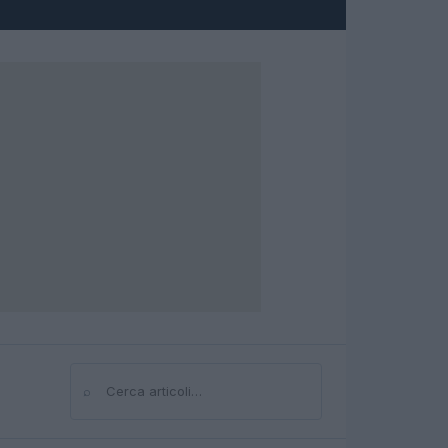
⌕
Cerca