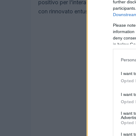
positivo per l’intera squadra italiana, 
further disc
participants
con rinnovato entusiasmo.
Downstream 
Please note
information 
deny consent
in below Go
Persona
I want t
Opted 
I want t
Opted 
I want 
Advertis
Opted 
I want t