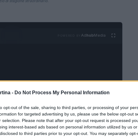
zio di stagione straordinario.
Ad
hub
Media
POWERED BY
rtina -
Do Not Process My Personal Information
zio della stagione
to opt-out of the sale, sharing to third parties, or processing of your per
un grande acuto per l’Italia del fondo, grazie a
formation for targeted advertising by us, please use the below opt-out s
r selection. Please note that after your opt-out request is processed y
nquistare la vittoria nella 10 km a skating.
eing interest-based ads based on personal information utilized by us or
so personale, ma rappresenta anche un segnale
disclosed to third parties prior to your opt-out. You may separately opt-