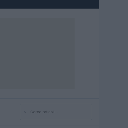
⌕
Cerca