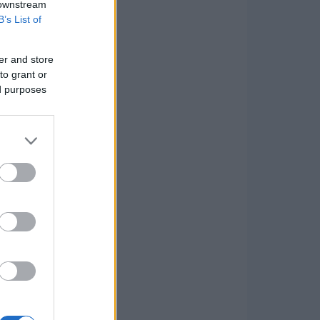
 downstream
B’s List of
er and store
to grant or
ed purposes