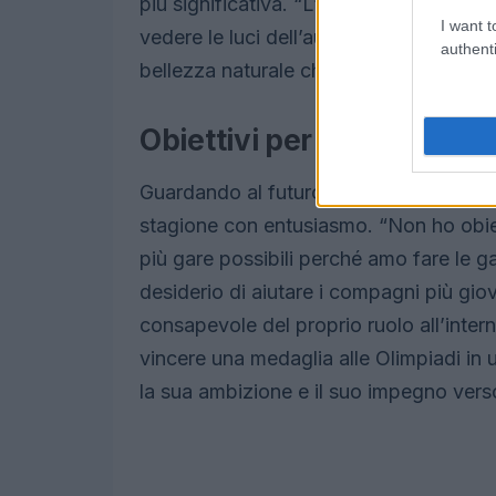
più significativa. “L’aurora boreale? I
I want t
vedere le luci dell’aurora nel cielo”, ha
authenti
bellezza naturale che lo circonda.
Obiettivi per il futuro
Guardando al futuro, Pellegrino ha dich
stagione con entusiasmo. “Non ho obiettiv
più gare possibili perché amo fare le g
desiderio di aiutare i compagni più gio
consapevole del proprio ruolo all’intern
vincere una medaglia alle Olimpiadi in
la sua ambizione e il suo impegno verso