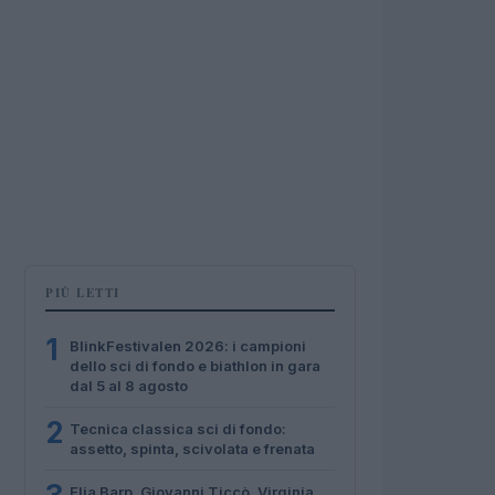
PIÙ LETTI
1
BlinkFestivalen 2026: i campioni
dello sci di fondo e biathlon in gara
dal 5 al 8 agosto
2
Tecnica classica sci di fondo:
assetto, spinta, scivolata e frenata
Elia Barp, Giovanni Ticcò, Virginia