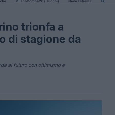
iche
MIlanoCortina26 (i luoghi)
Neve Estrema
ino trionfa a
o di stagione da
rda al futuro con ottimismo e