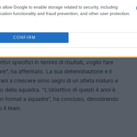
n passato era un sogno venire in Lapponia e
o allow Google to enable storage related to security, including
 aggiunto, esprimendo la sua gratitudine per la
cation functionality and fraud prevention, and other user protection.
CONFIRM
iarato di essere pronto per affrontare la nuova
i specifici in termini di risultati, voglio fare
are”, ha affermato. La sua determinazione e il
vani a crescere sono segni di un atleta maturo e
o della squadra. “L’obiettivo di questi 4 anni è
 un format a squadre”, ha concluso, dimostrando
 il team.