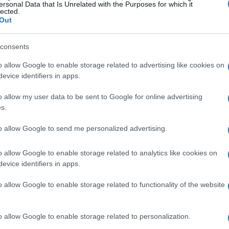
ersonal Data that Is Unrelated with the Purposes for which it
lected.
Out
Sanomat
, Pellegrino ha condiviso le sue
consents
l’importanza di questo evento per il suo
o allow Google to enable storage related to advertising like cookies on
anno scorso ho fatto una bella gara ed è per noi
evice identifiers in apps.
ne dure”, ha dichiarato l’atleta. La sua capacità
o allow my user data to be sent to Google for online advertising
rontare le sfide con determinazione è evidente,
s.
o per i giovani atleti che lo seguono.
to allow Google to send me personalized advertising.
Muonio
o allow Google to enable storage related to analytics like cookies on
evice identifiers in apps.
pporto con Muonio, una località che ha ormai un
porta qui? Di solito la neve e le temperature
o allow Google to enable storage related to functionality of the website
herzato. La bellezza del panorama artico e
nte così unico rendono questa esperienza ancora
o allow Google to enable storage related to personalization.