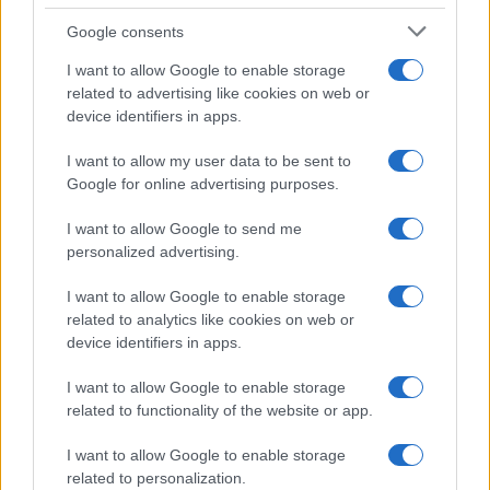
Google consents
I want to allow Google to enable storage
related to advertising like cookies on web or
device identifiers in apps.
Don Antonio Mazzi: l’ultimo saluto a Milano tra
emozioni e canti
I want to allow my user data to be sent to
Marco Tessari · 3 Ago 2026
Google for online advertising purposes.
NEWS
I want to allow Google to send me
personalized advertising.
I want to allow Google to enable storage
related to analytics like cookies on web or
device identifiers in apps.
I want to allow Google to enable storage
related to functionality of the website or app.
I want to allow Google to enable storage
related to personalization.