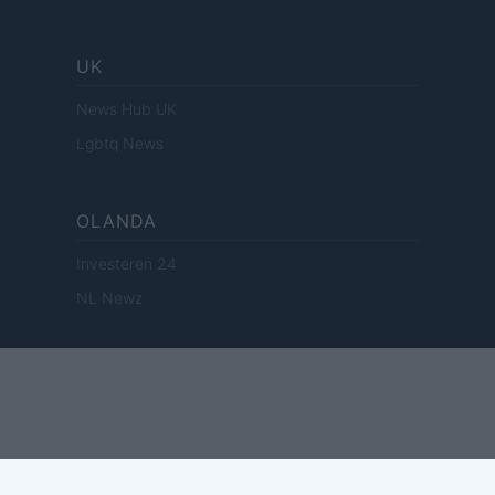
UK
News Hub UK
Lgbtq News
OLANDA
Investeren 24
NL Newz