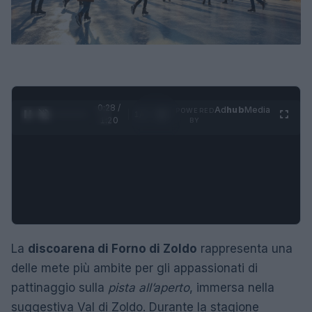
0:28 /
Ad
hub
Media
POWERED
1
/
4
1:20
BY
La
discoarena di Forno di Zoldo
rappresenta una
delle mete più ambite per gli appassionati di
pattinaggio sulla
pista all’aperto
, immersa nella
suggestiva Val di Zoldo. Durante la stagione