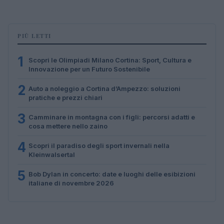
PIÙ LETTI
1
Scopri le Olimpiadi Milano Cortina: Sport, Cultura e
Innovazione per un Futuro Sostenibile
2
Auto a noleggio a Cortina d’Ampezzo: soluzioni
pratiche e prezzi chiari
3
Camminare in montagna con i figli: percorsi adatti e
cosa mettere nello zaino
4
Scopri il paradiso degli sport invernali nella
Kleinwalsertal
5
Bob Dylan in concerto: date e luoghi delle esibizioni
italiane di novembre 2026