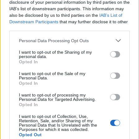
disclosure of your personal information by third parties on the
IAB’s list of downstream participants. This information may
also be disclosed by us to third parties on the
IAB’s List of
Downstream Participants
that may further disclose it to other
third parties.
Please note that this website/app uses one or more Google
Personal Data Processing Opt Outs
services and may gather and store information including but
not limited to your visit or usage behaviour. You may click to
I want to opt-out of the Sharing of my
personal data.
grant or deny consent to Google and its third-party tags to
Opted In
use your data for below specified purposes in below Google
Continua a leggere
consent section.
I want to opt-out of the Sale of my
Personal Data.
Opted In
NEWS
I want to opt-out of processing my
Personal Data for Targeted Advertising.
Opted In
I want to opt-out of Collection, Use,
Retention, Sale, and/or Sharing of my
Personal Data that Is Unrelated with the
Purposes for which it was collected.
Opted Out