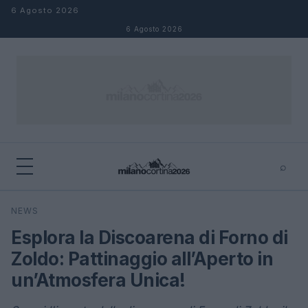
Salta al contenuto
6 Agosto 2026
6 Agosto 2026
⌕
×
⌕
NEWS
Cerca
Esplora la Discoarena di Forno di
Zoldo: Pattinaggio all’Aperto in
un’Atmosfera Unica!