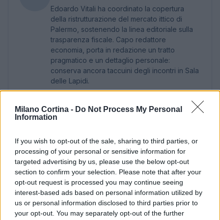
Edoardo Vitali ha coordinato la copertura
della ristrutturazione del mercato ittico di
Palermo, sostenendo la linea editoriale sulla
trasparenza fiscale. Capo redattore
economia, porta in redazione un tratto
pragmatico e un dettaglio personale:
conserva ancora taccuini degli incontri in Sala
delle Lapidi.
Milano Cortina -
Do Not Process My Personal
Information
If you wish to opt-out of the sale, sharing to third parties, or
processing of your personal or sensitive information for
targeted advertising by us, please use the below opt-out
section to confirm your selection. Please note that after your
opt-out request is processed you may continue seeing
interest-based ads based on personal information utilized by
us or personal information disclosed to third parties prior to
your opt-out. You may separately opt-out of the further