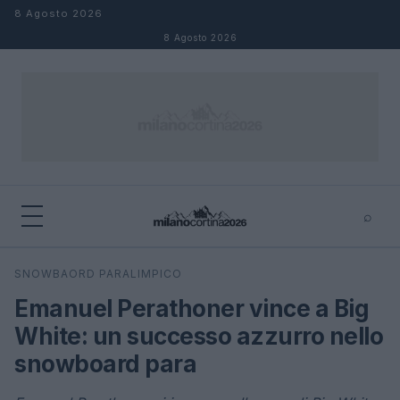
Salta al contenuto
8 Agosto 2026
8 Agosto 2026
⌕
×
⌕
SNOWBAORD PARALIMPICO
Cerca
Emanuel Perathoner vince a Big
White: un successo azzurro nello
snowboard para