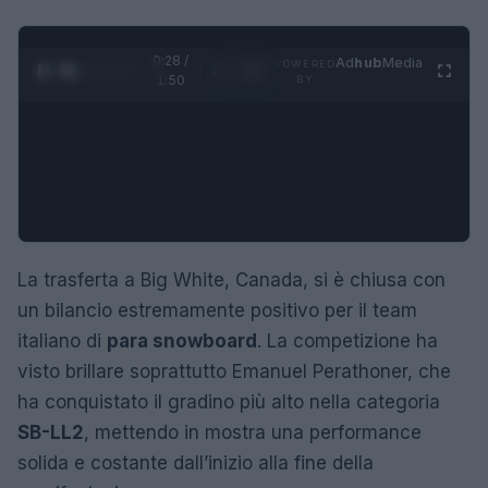
0:29 /
Ad
hub
Media
POWERED
1
/
4
1:50
BY
La trasferta a Big White, Canada, si è chiusa con
un bilancio estremamente positivo per il team
italiano di
para snowboard
. La competizione ha
visto brillare soprattutto Emanuel Perathoner, che
ha conquistato il gradino più alto nella categoria
SB-LL2
, mettendo in mostra una performance
solida e costante dall’inizio alla fine della