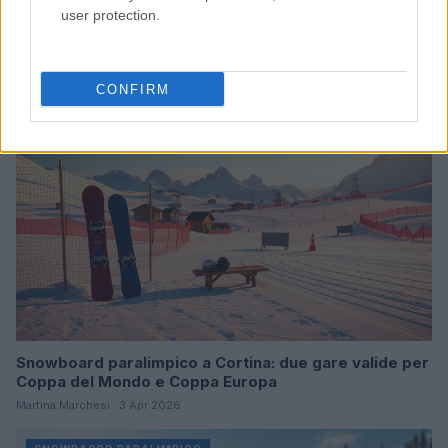
user protection.
Classificazioni SB-LL e SB-UL nello snowboard
paralimpico
Marco Tessari · 14 Giu 2026
CONFIRM
SNOWBAORD PARALIMPICO
Snowboard paralimpico a Cortina: due gare valide per
Coppa del Mondo e Coppa Europa
Martina Marchesi · 3 Apr 2026