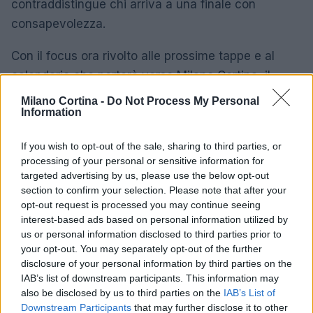
contraddistingue chi arriva a una finale con
consapevolezza.
Con il focus ora rivolto alle prossime tappe e al
calendario che porterà verso Milano Cortina, il
gruppo azzurro continuerà il lavoro di
Milano Cortina -
Do Not Process My Personal
Information
perfezionamento tecnico e tattico: allenamenti
mirati, analisi video delle gare e la selezione
If you wish to opt-out of the sale, sharing to third parties, or
accurata delle attrezzature saranno elementi
processing of your personal or sensitive information for
fondamentali per trasformare i segnali positivi
targeted advertising by us, please use the below opt-out
section to confirm your selection. Please note that after your
raccolti in medaglie e risultati concreti.
opt-out request is processed you may continue seeing
interest-based ads based on personal information utilized by
us or personal information disclosed to third parties prior to
your opt-out. You may separately opt-out of the further
AUTORE
disclosure of your personal information by third parties on the
Marco Tessari
IAB’s list of downstream participants. This information may
Marco Tessari, giornalista trentino
also be disclosed by us to third parties on the
IAB’s List of
specializzato in sport invernali e montagna,
Downstream Participants
that may further disclose it to other