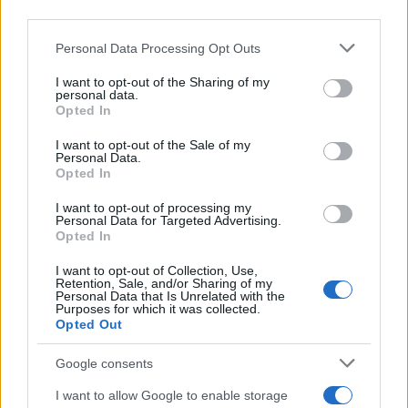
segue da anni Coppa del Mondo di sci,
third parties.
Olimpiadi invernali e alpinismo; racconta gare,
atleti e cultura della montagna con
Please note that this website/app uses one or more Google
Personal Data Processing Opt Outs
competenza tecnica e passione per le terre
services and may gather and store information including but
alte.
not limited to your visit or usage behaviour. You may click to
I want to opt-out of the Sharing of my
personal data.
grant or deny consent to Google and its third-party tags to
Opted In
use your data for below specified purposes in below Google
consent section.
I want to opt-out of the Sale of my
Personal Data.
Opted In
I want to opt-out of processing my
Personal Data for Targeted Advertising.
Opted In
I want to opt-out of Collection, Use,
Retention, Sale, and/or Sharing of my
Personal Data that Is Unrelated with the
Purposes for which it was collected.
Opted Out
Google consents
I want to allow Google to enable storage