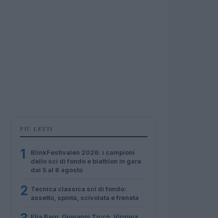
PIÙ LETTI
1
BlinkFestivalen 2026: i campioni
dello sci di fondo e biathlon in gara
dal 5 al 8 agosto
2
Tecnica classica sci di fondo:
assetto, spinta, scivolata e frenata
Elia Barp, Giovanni Ticcò, Virginia