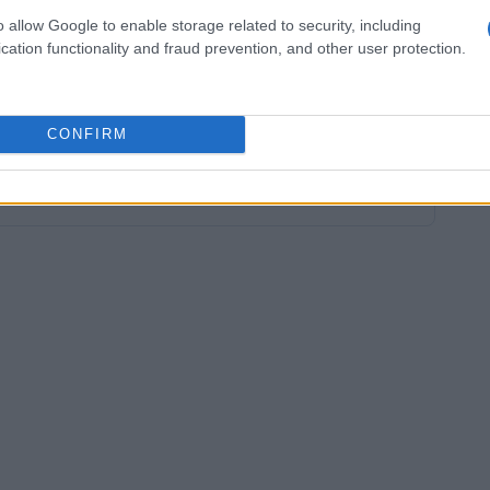
egli appassionati di biathlon, che ora la
o allow Google to enable storage related to security, including
ittoria finale della Coppa del Mondo.
cation functionality and fraud prevention, and other user protection.
CONFIRM