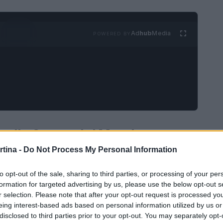
Ad
hub
Media
POWERED BY
g nella Coppa del Mondo
rtina -
Do Not Process My Personal Information
rg si è affermata come la vera protagonista della
o pettorale giallo da leader, la giovane svedese
to opt-out of the sale, sharing to third parties, or processing of your per
formation for targeted advertising by us, please use the below opt-out s
isica e tecnica che la pone un gradino sopra le
r selection. Please note that after your opt-out request is processed y
e, tra cui una mass start a Kontiolahti, hanno
eing interest-based ads based on personal information utilized by us or
disclosed to third parties prior to your opt-out. You may separately opt-
à sugli sci, ma anche la sua capacità di gestire