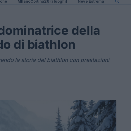
iche
MIlanoCortina26 (i luoghi)
Neve Estrema
 dominatrice della
o di biathlon
endo la storia del biathlon con prestazioni