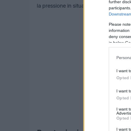
further disc
la pressione in situazioni critiche.
participants
Downstream 
Please note
information 
deny consent
in below Go
Persona
I want t
Opted 
I want t
Opted 
I want 
Advertis
Opted 
I want t