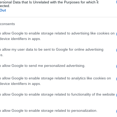
 gestione della pressione
ersonal Data that Is Unrelated with the Purposes for which it
lected.
Out
nonostante due errori al poligono, la sua
 convincente da non destare preoccupazioni. “È
consents
iallo”, ha affermato, esprimendo la gioia di
o allow Google to enable storage related to advertising like cookies on
ilità nel mantenere la calma e la
evice identifiers in apps.
izione si fa serrata, è un aspetto che la
o allow my user data to be sent to Google for online advertising
e ha saputo affrontare un gruppo di testa molto
s.
 mentale è pari a quella fisica.
to allow Google to send me personalized advertising.
ncorniciare
o allow Google to enable storage related to analytics like cookies on
evice identifiers in apps.
ondi posti e due terzi posti, Elvira Öberg non è
o allow Google to enable storage related to functionality of the website
 stagione. La sua costanza e determinazione le
, un vantaggio significativo sulle sue
o allow Google to enable storage related to personalization.
 Preuss e la francese Lou Jeanmonnot. La sua