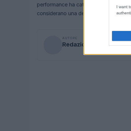
performance ha catturato l’attenzione d
I want t
considerano una delle favorite per la v
authenti
AUTORE
Redazione