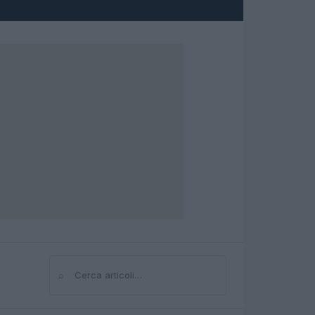
⌕
Cerca