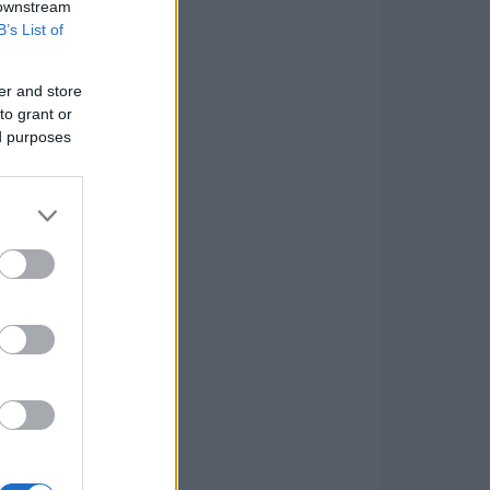
 downstream
B’s List of
er and store
to grant or
ed purposes