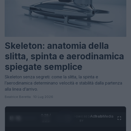
Skeleton: anatomia della
slitta, spinta e aerodinamica
spiegate semplice
Skeleton senza segreti: come la slitta, la spinta e
l’aerodinamica determinano velocità e stabilità dalla partenza
alla linea d’arrivo.
Beatrice Beretta · 10 Lug 2026
0:28 /
Ad
hub
Media
POWERED
1
/
4
1:23
BY