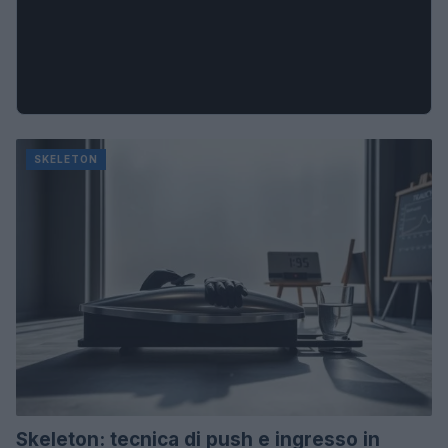
SKELETON
Skeleton: tecnica di push e ingresso in