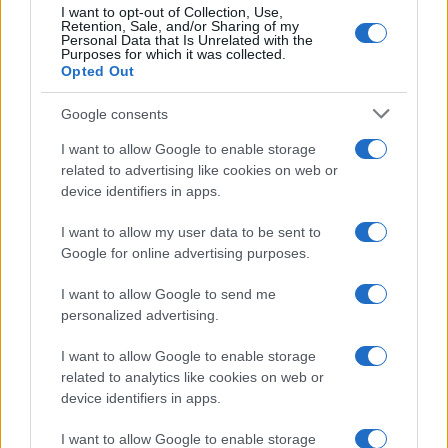
I want to opt-out of Collection, Use,
Retention, Sale, and/or Sharing of my
Personal Data that Is Unrelated with the
Purposes for which it was collected.
Opted Out
Google consents
I want to allow Google to enable storage
related to advertising like cookies on web or
device identifiers in apps.
I want to allow my user data to be sent to
TOP IN SKELETON
Google for online advertising purposes.
1
Skeleton: anatomia della slitta, spinta e aerodinamica
I want to allow Google to send me
spiegate semplice
personalized advertising.
2
Skeleton: tecnica di push e ingresso in posizione
I want to allow Google to enable storage
stabile sullo sled
related to analytics like cookies on web or
device identifiers in apps.
3
Kelly Curtis celebrata a Polcenigo: il ritorno
dall’Olimpiade tra emozioni e famiglia
I want to allow Google to enable storage