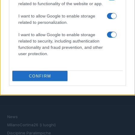
4
related to functionality of the website or app.
Atleti sudcoreani confusi con cinesi: la correzione
della CBC
I want to allow Google to enable storage
5
Scopri lo Skeleton: Il Brivido degli Sport Estremi alle
related to personalization.
Olimpiadi Invernali
I want to allow Google to enable storage
related to security, including authentication
functionality and fraud prevention, and other
user protection.
CONFIRM
Verso il 2026: la magia delle Olimpiadi invernali tra le
vette e la città.
SEZIONI
News
MIlanoCortina26 (i luoghi)
Discipline Paralimpiche