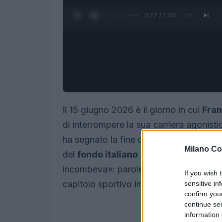
0:28 / 1:50
1
/
4
Il 15 giugno 2026 è il giorno in cui
Fran
di interrompere la sua carriera agonist
ha segnato la fine di un percorso che h
Milano Co
del
fondo italiano
nell’ultimo decennio
incombeva»: parole che fotografano la 
If you wish 
capitolo sportivo importante.
sensitive in
confirm you
continue se
information 