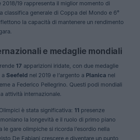
ne 2018/19 rappresenta il miglior momento di
lla classifica generale di Coppa del Mondo e 6°
iflettono la capacità di mantenere un rendimento
gara.
ernazionali e medaglie mondiali
prende
17
apparizioni iridate, con due medaglie
o a
Seefeld
nel 2019 e l’argento a
Planica
nel
eme a Federico Pellegrino. Questi podi mondiali
a attività internazionale.
Olimpici è stata significativa:
11
presenze
timoniano la longevità e il ruolo di primo piano
a le gare olimpiche si ricorda l’esordio nella
visto De Fabiani crescere e diventare un punto