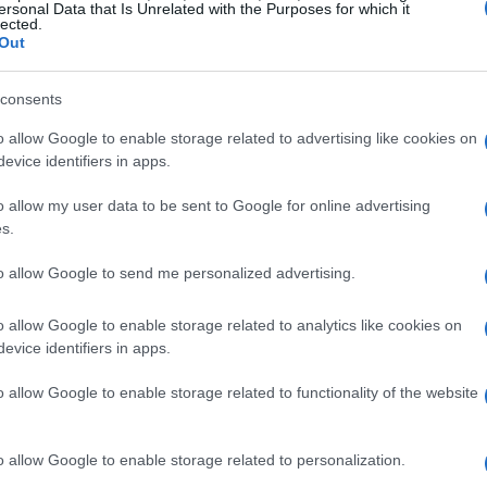
ersonal Data that Is Unrelated with the Purposes for which it
lected.
l senso della sua decisione e il bilancio affettivo
Out
ticabili.
consents
a carriera
o allow Google to enable storage related to advertising like cookies on
evice identifiers in apps.
ultati concreti e di presenza costante ai massimi
o allow my user data to be sent to Google for online advertising
ppa del Mondo
con un totale di 10 podi
s.
ttorie spicca quella giovanile a
Lahti
nel 2015,
to allow Google to send me personalized advertising.
metri in classico, che segnò la definitiva
o allow Google to enable storage related to analytics like cookies on
evice identifiers in apps.
ionfo nella
Team Sprint
a
Ulricehamn
nel 2026,
o allow Google to enable storage related to functionality of the website
 vittoria in
staffetta
a
Dobbiaco
nel 2026.
care l’Italia stabilmente tra le nazioni di
o allow Google to enable storage related to personalization.