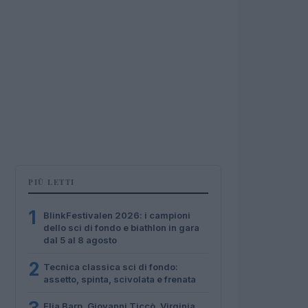
PIÙ LETTI
1
BlinkFestivalen 2026: i campioni
dello sci di fondo e biathlon in gara
dal 5 al 8 agosto
2
Tecnica classica sci di fondo:
assetto, spinta, scivolata e frenata
Elia Barp, Giovanni Ticcò, Virginia