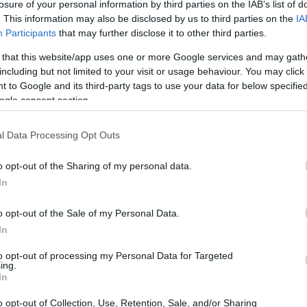
losure of your personal information by third parties on the IAB’s list of
. This information may also be disclosed by us to third parties on the
IA
Participants
that may further disclose it to other third parties.
 that this website/app uses one or more Google services and may gath
including but not limited to your visit or usage behaviour. You may click 
 to Google and its third-party tags to use your data for below specifi
ogle consent section.
l Data Processing Opt Outs
o opt-out of the Sharing of my personal data.
In
o opt-out of the Sale of my Personal Data.
In
si della spinta interna: «Questo è il momento
to opt-out of processing my Personal Data for Targeted
ermato. «Desideravo un finale glorioso sulla neve,
ing.
In
osta. Ho stretto i denti, ho cercato le forze
o opt-out of Collection, Use, Retention, Sale, and/or Sharing
cintilla della motivazione si è esaurita». Con