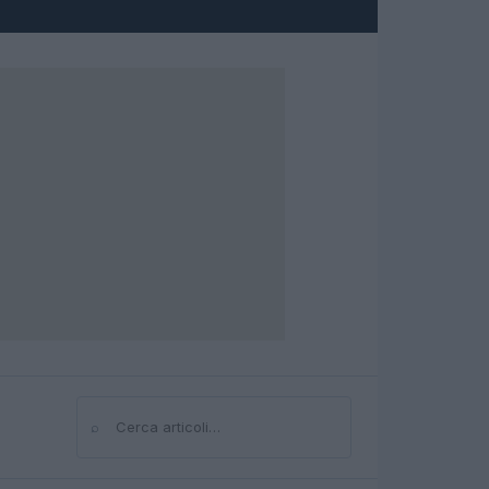
⌕
Cerca