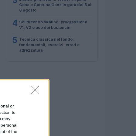
3
Cena e Caterina Ganz in gara dal 5 al
8 agosto
4
Sci di fondo skating: progressione
V1, V2 e uso dei bastoncini
5
Tecnica classica nel fondo:
fondamentali, esercizi, errori e
attrezzatura
sonal or
ection to
ou may
 personal
out of the