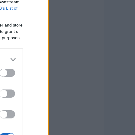
 downstream
B’s List of
er and store
to grant or
ed purposes