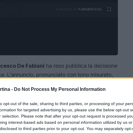
Ad
hub
Media
POWERED BY
cesco De Fabiani
ha reso pubblica la decisione
ica. L’annuncio, pronunciato con tono misurato,
a visto il valdostano emergere tra i protagonisti
rtina -
Do Not Process My Personal Information
.
Stagioni durissime
ha detto, e «l’epilogo
fatica e la consapevolezza di chi chiude un
to opt-out of the sale, sharing to third parties, or processing of your per
formation for targeted advertising by us, please use the below opt-out s
r selection. Please note that after your opt-out request is processed y
eing interest-based ads based on personal information utilized by us or
disclosed to third parties prior to your opt-out. You may separately opt-