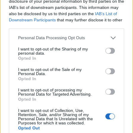
disclosure of your personal information by third parties on the
IAB’s list of downstream participants. This information may
also be disclosed by us to third parties on the
IAB’s List of
Downstream Participants
that may further disclose it to other
third parties.
Please note that this website/app uses one or more Google
Personal Data Processing Opt Outs
services and may gather and store information including but
not limited to your visit or usage behaviour. You may click to
I want to opt-out of the Sharing of my
personal data.
grant or deny consent to Google and its third-party tags to
Opted In
use your data for below specified purposes in below Google
Continua a leggere
consent section.
I want to opt-out of the Sale of my
Personal Data.
Opted In
NEWS
I want to opt-out of processing my
Personal Data for Targeted Advertising.
Opted In
I want to opt-out of Collection, Use,
Retention, Sale, and/or Sharing of my
Personal Data that Is Unrelated with the
Purposes for which it was collected.
Opted Out