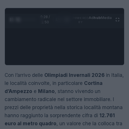
0:29 /
Ad
hub
Media
POWERED
1
/
4
1:50
BY
Con l’arrivo delle
Olimpiadi Invernali 2026
in Italia,
le località coinvolte, in particolare
Cortina
d’Ampezzo
e
Milano
, stanno vivendo un
cambiamento radicale nel settore immobiliare. I
prezzi delle proprietà nella storica località montana
hanno raggiunto la sorprendente cifra di
12.761
euro al metro quadro
, un valore che la colloca tra