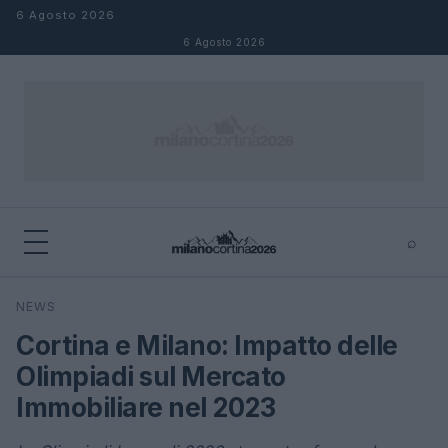
Salta al contenuto
6 Agosto 2026
6 Agosto 2026
⌕
×
⌕
NEWS
Cerca
Cortina e Milano: Impatto delle
Olimpiadi sul Mercato
Immobiliare nel 2023