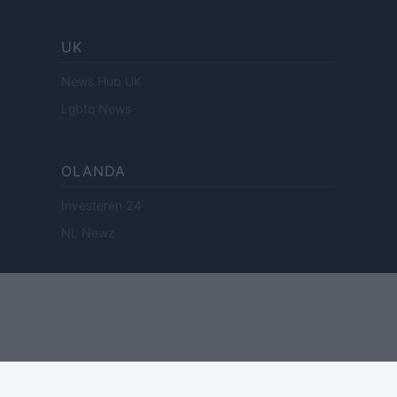
UK
News Hub UK
Lgbtq News
OLANDA
Investeren 24
NL Newz