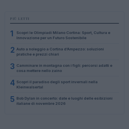
PIÙ LETTI
1
Scopri le Olimpiadi Milano Cortina: Sport, Cultura e
Innovazione per un Futuro Sostenibile
2
Auto a noleggio a Cortina d’Ampezzo: soluzioni
pratiche e prezzi chiari
3
Camminare in montagna con i figli: percorsi adatti e
cosa mettere nello zaino
4
Scopri il paradiso degli sport invernali nella
Kleinwalsertal
5
Bob Dylan in concerto: date e luoghi delle esibizioni
italiane di novembre 2026