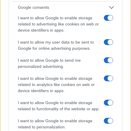
Google consents
I want to allow Google to enable storage
related to advertising like cookies on web or
device identifiers in apps.
Don Antonio Mazzi: l’ultimo saluto a Milano tra
emozioni e canti
I want to allow my user data to be sent to
Marco Tessari · 3 Ago 2026
Google for online advertising purposes.
NEWS
I want to allow Google to send me
personalized advertising.
I want to allow Google to enable storage
related to analytics like cookies on web or
device identifiers in apps.
I want to allow Google to enable storage
related to functionality of the website or app.
I want to allow Google to enable storage
related to personalization.