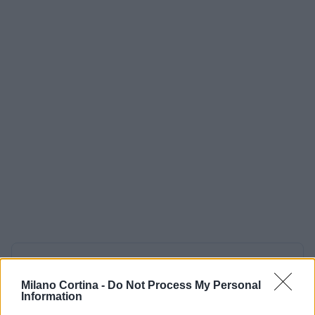
AUTORE
Ilaria Galli
Milano Cortina -
Do Not Process My Personal
Information
Ilaria Galli ha firmato il desk che ha svelato un
caso amministrativo triestino dopo accessi agli