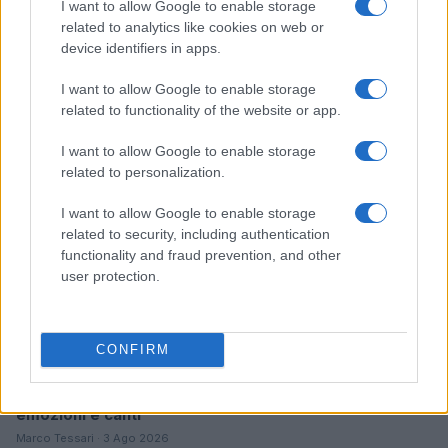
I want to allow Google to enable storage
related to analytics like cookies on web or
Arrestati cinque agenti della polizia locale di Milano: le
device identifiers in apps.
accuse e i dettagli
Alessandro Tassinari · 7 Ago 2026
I want to allow Google to enable storage
related to functionality of the website or app.
NEWS
I want to allow Google to enable storage
related to personalization.
I want to allow Google to enable storage
related to security, including authentication
functionality and fraud prevention, and other
user protection.
CONFIRM
Don Antonio Mazzi: l’ultimo saluto a Milano tra
emozioni e canti
Marco Tessari · 3 Ago 2026