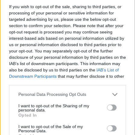
atti al Municipio, sostenendo la linea editoriale
If you wish to opt-out of the sale, sharing to third parties, or
di rigore documentale. Editor di redazione, ha
processing of your personal or sensitive information for
un tratto unico: colleziona verbali storici del
targeted advertising by us, please use the below opt-out
Porto Vecchio.
section to confirm your selection. Please note that after your
opt-out request is processed you may continue seeing
interest-based ads based on personal information utilized by
us or personal information disclosed to third parties prior to
your opt-out. You may separately opt-out of the further
disclosure of your personal information by third parties on the
IAB’s list of downstream participants. This information may
also be disclosed by us to third parties on the
IAB’s List of
Downstream Participants
that may further disclose it to other
third parties.
Please note that this website/app uses one or more Google
Personal Data Processing Opt Outs
services and may gather and store information including but
not limited to your visit or usage behaviour. You may click to
I want to opt-out of the Sharing of my
personal data.
grant or deny consent to Google and its third-party tags to
Opted In
use your data for below specified purposes in below Google
consent section.
I want to opt-out of the Sale of my
Personal Data.