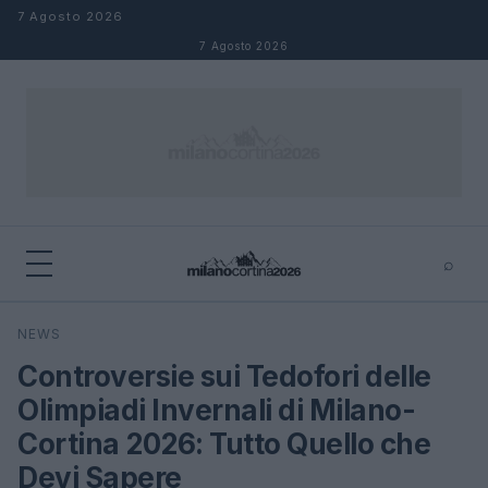
Salta al contenuto
7 Agosto 2026
7 Agosto 2026
⌕
×
⌕
NEWS
Cerca
Controversie sui Tedofori delle
Olimpiadi Invernali di Milano-
Cortina 2026: Tutto Quello che
Devi Sapere