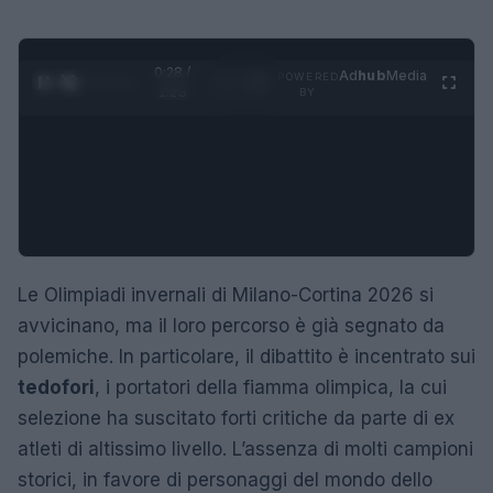
0:29 /
Ad
hub
Media
POWERED
1
/
4
1:23
BY
Le Olimpiadi invernali di Milano-Cortina 2026 si
avvicinano, ma il loro percorso è già segnato da
polemiche. In particolare, il dibattito è incentrato sui
tedofori
, i portatori della fiamma olimpica, la cui
selezione ha suscitato forti critiche da parte di ex
atleti di altissimo livello. L’assenza di molti campioni
storici, in favore di personaggi del mondo dello