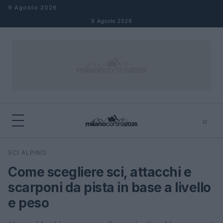
Salta al contenuto
9 Agosto 2026
9 Agosto 2026
⌕
×
⌕
SCI ALPINO
Cerca
Come scegliere sci, attacchi e
scarponi da pista in base a livello
e peso