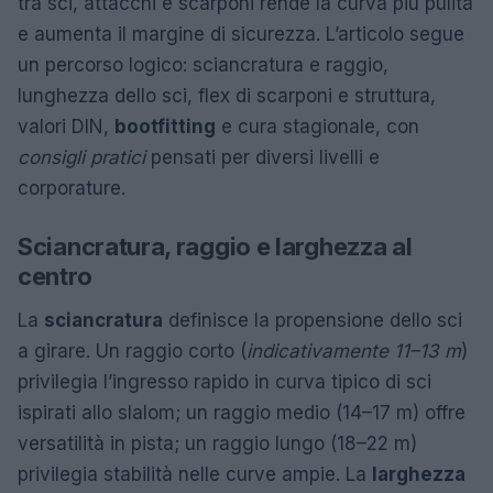
tra sci, attacchi e scarponi rende la curva più pulita
e aumenta il margine di sicurezza. L’articolo segue
un percorso logico: sciancratura e raggio,
lunghezza dello sci, flex di scarponi e struttura,
valori DIN,
bootfitting
e cura stagionale, con
consigli pratici
pensati per diversi livelli e
corporature.
Sciancratura, raggio e larghezza al
centro
La
sciancratura
definisce la propensione dello sci
a girare. Un raggio corto (
indicativamente 11–13 m
)
privilegia l’ingresso rapido in curva tipico di sci
ispirati allo slalom; un raggio medio (14–17 m) offre
versatilità in pista; un raggio lungo (18–22 m)
privilegia stabilità nelle curve ampie. La
larghezza