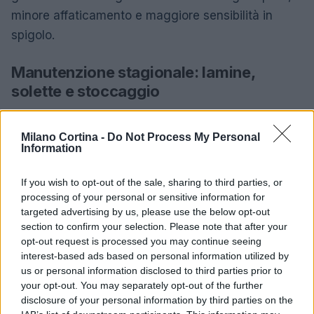
minore affaticamento e maggiore sensibilità in
spigolo.
Manutenzione stagionale: lamine,
solette e stoccaggio
Una
manutenzione
regolare mantiene prestazioni
Milano Cortina -
Do Not Process My Personal
e sicurezza. In pista, lamine con angoli consistenti
Information
garantiscono presa e prevedibilità; la
struttura
della
soletta favorisce scorrimento e allontanamento
If you wish to opt-out of the sale, sharing to third parties, or
dell’acqua. Routine consigliata: pulizia e
processing of your personal or sensitive information for
targeted advertising by us, please use the below opt-out
sciolinatura
periodica; controllo sbrecciature e
section to confirm your selection. Please note that after your
riparazioni a p-tex; verifica viti attacchi e
opt-out request is processed you may continue seeing
funzionalità di sgancio. Per il rimessaggio: base
interest-based ads based on personal information utilized by
us or personal information disclosed to third parties prior to
wax calda non raschiata, stoccaggio in luogo
your opt-out. You may separately opt-out of the further
fresco e asciutto, ganci scarponi chiusi al primo
disclosure of your personal information by third parties on the