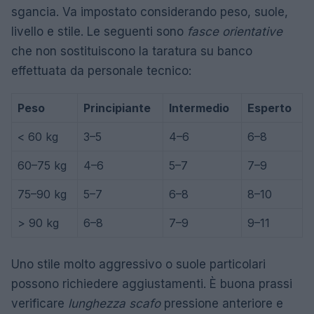
sgancia. Va impostato considerando peso, suole,
livello e stile. Le seguenti sono
fasce orientative
che non sostituiscono la taratura su banco
effettuata da personale tecnico:
Peso
Principiante
Intermedio
Esperto
< 60 kg
3–5
4–6
6–8
60–75 kg
4–6
5–7
7–9
75–90 kg
5–7
6–8
8–10
> 90 kg
6–8
7–9
9–11
Uno stile molto aggressivo o suole particolari
possono richiedere aggiustamenti. È buona prassi
verificare
lunghezza scafo
pressione anteriore e