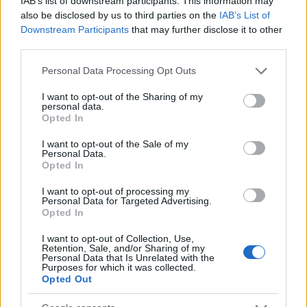
dente, solette pulite e asciutte. Questa cura
IAB’s list of downstream participants. This information may
also be disclosed by us to third parties on the
IAB’s List of
prolunga la vita dell’attrezzatura e rende costante
Downstream Participants
that may further disclose it to other
la risposta sulla neve.
third parties.
Please note that this website/app uses one or more Google
Personal Data Processing Opt Outs
Tabelle riassuntive rapide
services and may gather and store information including but
not limited to your visit or usage behaviour. You may click to
I want to opt-out of the Sharing of my
Riepilogo dei parametri chiave per sci da pista, utili
personal data.
grant or deny consent to Google and its third-party tags to
Opted In
come promemoria:
use your data for below specified purposes in below Google
consent section.
I want to opt-out of the Sale of my
Personal Data.
Parametro
Indicazioni
Opted In
11–13 m
turn rapidi;
14–17 m
allround;
I want to opt-out of processing my
Raggio
Personal Data for Targeted Advertising.
18–22 m
stabilità
Opted In
Larghezza
65–72 mm
pista;
72–78 mm
allround;
I want to opt-out of Collection, Use,
centro
78–85 mm
tolleranza
Retention, Sale, and/or Sharing of my
Personal Data that Is Unrelated with the
Purposes for which it was collected.
90–95% altezza principianti; 95–100%
Opted Out
Lunghezza
intermedi; 100–105% esperti