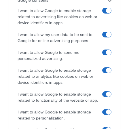
Google consents
Flex
70–90/60–80 P; 90–110/70–90 I; 110–
I want to allow Google to enable storage
scarponi
130/90–110 E (U/D)
related to advertising like cookies on web or
device identifiers in apps.
Impostare con tecnico; usare tabelle
DIN
solo come
orientamento
I want to allow my user data to be sent to
Google for online advertising purposes.
Un’attrezzatura coerente con
livello, peso e stile
I want to allow Google to send me
permette di progredire con più facilità e serenità. La
personalized advertising.
scelta ponderata, unita a piccole regolazioni e a
I want to allow Google to enable storage
una manutenzione costante, trasforma ogni
related to analytics like cookies on web or
giornata in pista in un esercizio di precisione che
device identifiers in apps.
premia tecnica ed economia del gesto.
I want to allow Google to enable storage
related to functionality of the website or app.
I want to allow Google to enable storage
AUTORE
Marco Tessari
related to personalization.
Marco Tessari, giornalista trentino