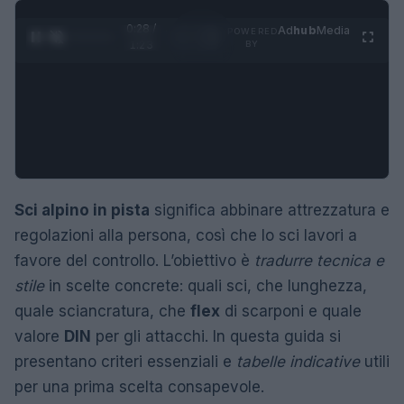
0:29 /
Ad
hub
Media
POWERED
1
/
4
1:23
BY
Sci alpino in pista
significa abbinare attrezzatura e
regolazioni alla persona, così che lo sci lavori a
favore del controllo. L’obiettivo è
tradurre tecnica e
stile
in scelte concrete: quali sci, che lunghezza,
quale sciancratura, che
flex
di scarponi e quale
valore
DIN
per gli attacchi. In questa guida si
presentano criteri essenziali e
tabelle indicative
utili
per una prima scelta consapevole.