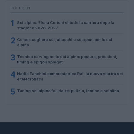
PIÙ LETTI
1
Sci alpino: Elena Curtoni chiude la carriera dopo la
stagione 2026-2027
2
Come scegliere sci, attacchi e scarponi per lo sci
alpino
3
Tecnica carving nello sci alpino: postura, pressioni,
timing e spigoli spiegati
4
Nadia Fanchini commentatrice Rai: la nuova vita tra sci
e telecronaca
5
Tuning sci alpino fai-da-te: pulizia, lamine e sciolina