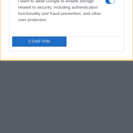
I want to allow Google to enable storage
specializzato in sport invernali e montagna,
related to security, including authentication
segue da anni Coppa del Mondo di sci,
functionality and fraud prevention, and other
Olimpiadi invernali e alpinismo; racconta gare,
user protection.
atleti e cultura della montagna con
competenza tecnica e passione per le terre
alte.
CONFIRM