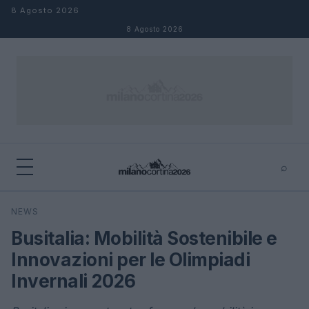
Salta al contenuto
8 Agosto 2026
8 Agosto 2026
⌕
×
⌕
NEWS
Cerca
Busitalia: Mobilità Sostenibile e
Innovazioni per le Olimpiadi
Invernali 2026