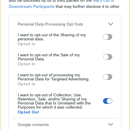
also be disclosed by us to third parties on the
IAB’s List of
Come scegliere le scarpe da running donna: comfort
Downstream Participants
that may further disclose it to other
e performance
third parties.
Marco Tessari · 8 Ago 2026
Please note that this website/app uses one or more Google
Personal Data Processing Opt Outs
services and may gather and store information including but
NEWS
not limited to your visit or usage behaviour. You may click to
I want to opt-out of the Sharing of my
personal data.
grant or deny consent to Google and its third-party tags to
Opted In
use your data for below specified purposes in below Google
consent section.
I want to opt-out of the Sale of my
Personal Data.
Opted In
I want to opt-out of processing my
Personal Data for Targeted Advertising.
Opted In
I want to opt-out of Collection, Use,
Retention, Sale, and/or Sharing of my
Personal Data that Is Unrelated with the
Purposes for which it was collected.
Arrestati cinque agenti della polizia locale di Milano: le
Opted Out
accuse e i dettagli
Alessandro Tassinari · 7 Ago 2026
Google consents