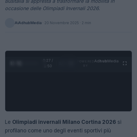
Busitalia si appresta a trasformare la mobilità in
occasione delle Olimpiadi Invernali 2026.
AiAdhubMedia
·
20 Novembre 2025
· 2 min
0:28 /
Ad
hub
Media
POWERED
1
/
4
1:50
BY
Le
Olimpiadi invernali Milano Cortina 2026
si
profilano come uno degli eventi sportivi più