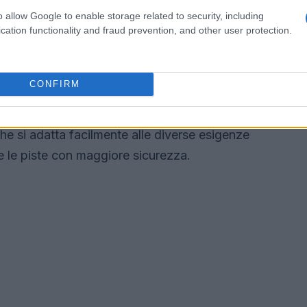
o allow Google to enable storage related to security, including
cation functionality and fraud prevention, and other user protection.
 e controllo
 fondamentale per il trasferimento della
CONFIRM
ntatto diretto con il terreno, consentendo una
cace durante le curve. L’attacco
Comp13 Demo
,
che si adatta facilmente alle diverse esigenze
re le piste con maggiore sicurezza.