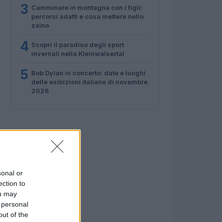
3
Camminare in montagna con i figli:
percorsi adatti e cosa mettere nello
zaino
4
Scopri il paradiso degli sport
invernali nella Kleinwalsertal
5
Bob Dylan in concerto: date e luoghi
delle esibizioni italiane di novembre
2026
sonal or
ection to
ou may
 personal
out of the