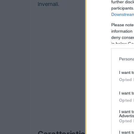
further disc
invernali.
participants
Downstream 
Please note
information 
deny consent
in below Go
Persona
I want t
Opted 
I want t
Opted 
I want 
Advertis
Opted 
I want t