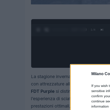
0:28 / 1:23
1
/
4
Milano Co
La stagione invernale è alle porte, port
con attrezzature all’avanguardia. Tra le 
If you wish 
FDT Purple
si distingue per le sue car
sensitive in
confirm you
l’esperienza di sciatori di ogni livello
continue se
prestazioni ottimali, questo sci rappre
information 