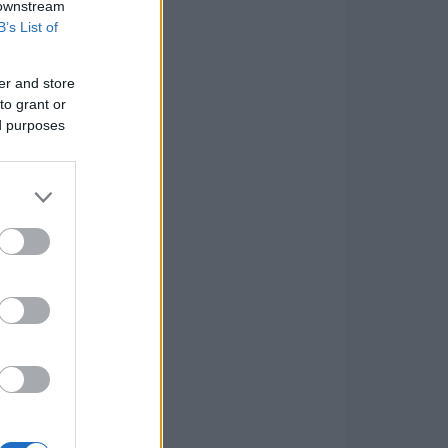
 downstream
B’s List of
er and store
to grant or
ed purposes