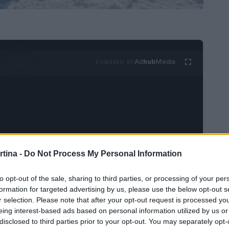
Ad
hub
Media
POWERED BY
rtina -
Do Not Process My Personal Information
ando con sé l’opportunità di affrontare le piste
novità più interessanti, il
Blizzard Firebird HRC
to opt-out of the sale, sharing to third parties, or processing of your per
atteristiche tecniche che promettono di elevare
formation for targeted advertising by us, please use the below opt-out s
r selection. Please note that after your opt-out request is processed y
. Con una costruzione pensata per garantire
eing interest-based ads based on personal information utilized by us or
senta un’eccellenza nel panorama degli sport
disclosed to third parties prior to your opt-out. You may separately opt-