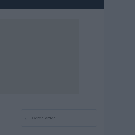
⌕
Cerca