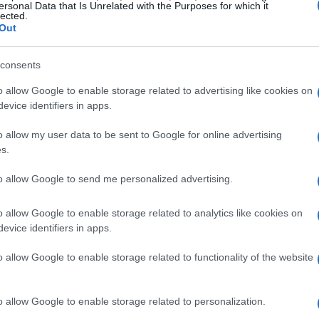
ard Firebird HRC
ersonal Data that Is Unrelated with the Purposes for which it
lected.
Out
er combinare agilità e stabilità, rendendolo un
 curve strette e lunghe discese. La sua
consents
he varia da 13 a 16,5 metri, offre la flessibilità
o allow Google to enable storage related to advertising like cookies on
 di sciata. Con una larghezza di 69 mm, questo sci
evice identifiers in apps.
 e controllate, mantenendo sempre una buona
o allow my user data to be sent to Google for online advertising
s.
to allow Google to send me personalized advertising.
end Race
, il Blizzard Firebird HRC garantisce un
o allow Google to enable storage related to analytics like cookies on
evice identifiers in apps.
tività. Il legno è una combinazione di pioppo e
er ottimizzare il
flex
e migliorare la stabilità
o allow Google to enable storage related to functionality of the website
 Racing
rinforza ulteriormente la struttura,
rantendo una risposta immediata alle
o allow Google to enable storage related to personalization.