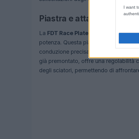
I want t
authenti
Piastra e attacco: potenza
La
FDT Race Plate Pro B
è un elemento
potenza. Questa piastra assicura un co
conduzione precisa e una risposta effi
già premontato, offre una regolabilità 
degli sciatori, permettendo di affronta