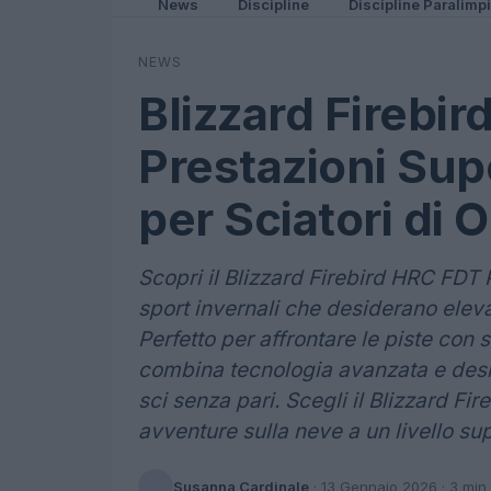
News
Discipline
Discipline Paralimp
NEWS
Blizzard Firebir
Prestazioni Supe
per Sciatori di O
Scopri il Blizzard Firebird HRC FDT P
sport invernali che desiderano eleva
Perfetto per affrontare le piste con
combina tecnologia avanzata e desi
sci senza pari. Scegli il Blizzard Fi
avventure sulla neve a un livello sup
Susanna Cardinale
·
13 Gennaio 2026
· 3 min