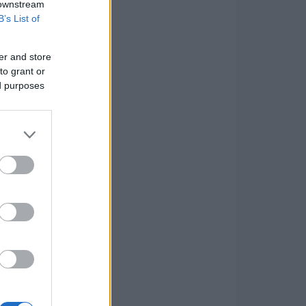
 downstream
B’s List of
er and store
to grant or
ed purposes