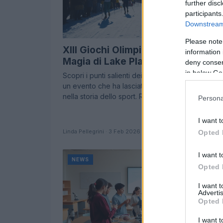
further disc
participants
Downstream 
Please note
XIII Giochi Olimpici Invernali: Rivivi
information 
Magia di Lake Placid 1980
deny consent
in below Go
Scopri i punti salienti dei XIII Giochi Olimpici Inver
un evento che ha lasciato un'impronta indelebile
nella storia dello sport. Rivivi le…
Persona
I want t
Linda Pellegrini · 3 Feb 2026
Opted 
I want t
NEWS
Opted 
I want 
Advertis
Opted 
I want t