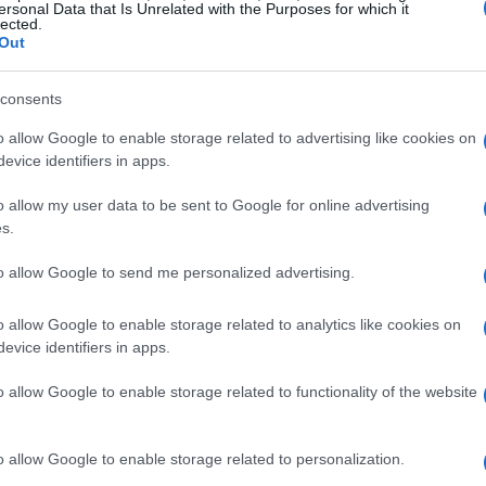
ersonal Data that Is Unrelated with the Purposes for which it
lected.
Out
6:
Martino Carollo: il giovane fondista
consents
cuneese pronto per le Olimpiadi
Invernali 2026
o allow Google to enable storage related to advertising like cookies on
Martino Carollo: Talento Emergente dello Sci di
evice identifiers in apps.
Fondo per le Olimpiadi Invernali 2026 Martino
Carollo, un promettente atleta di sci di fondo,…
o allow my user data to be sent to Google for online advertising
s.
Linda Pellegrini · 1 Feb 2026
to allow Google to send me personalized advertising.
NEWS
o allow Google to enable storage related to analytics like cookies on
evice identifiers in apps.
o allow Google to enable storage related to functionality of the website
o allow Google to enable storage related to personalization.